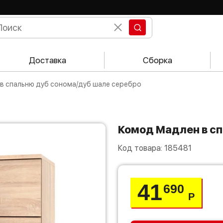
Доставка
Сборка
 в спальню дуб сонома/дуб шале серебро
Комод Мадлен в с
Код товара:
185481
41
690
Р