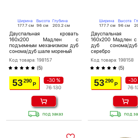
Ширина
Высота
Глубина
Ширина
Высота
Г
177.7 см
96 см
203.2 см
177.7 см
96 см
2
Двуспальная кровать
Двуспальная 
160х200 Мадлен с
160х200 Мадлен с
подъемным механизмом дуб
дуб сонома/д
сонома/дуб шале мореный
серебро
Код товара: 198157
Код товара: 198158
(
5
)
(
5
)
-30 %
-30
53
53
290
290
Р
Р
76 130
76 1
под заказ
под за