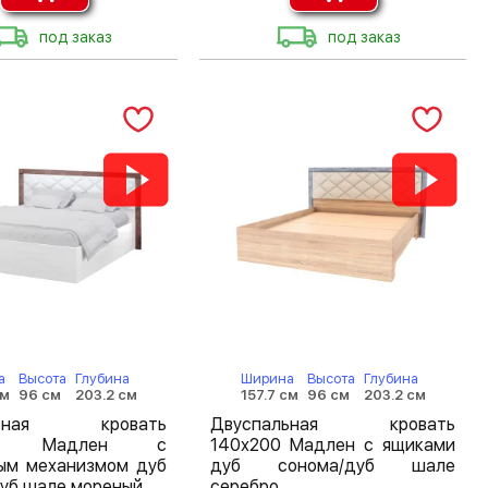
под заказ
под заказ
а
Высота
Глубина
Ширина
Высота
Глубина
см
96 см
203.2 см
157.7 см
96 см
203.2 см
льная кровать
Двуспальная кровать
00 Мадлен с
140х200 Мадлен с ящиками
ым механизмом дуб
дуб сонома/дуб шале
уб шале мореный
серебро