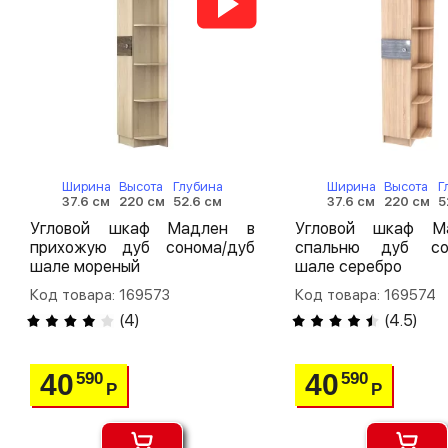
Ширина
Высота
Глубина
Ширина
Высота
Г
37.6 см
220 см
52.6 см
37.6 см
220 см
5
Угловой шкаф Мадлен в
Угловой шкаф М
прихожую дуб сонома/дуб
спальню дуб со
шале мореный
шале серебро
Код товара: 169573
Код товара: 169574
(
4
)
(
4.5
)
40
40
590
590
Р
Р