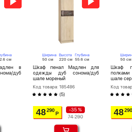
лубина
Ширина
Высота
Глубина
Шири
2.6 см
50 см
220 см
55.6 см
50 см
адлен в
Шкаф пенал Мадлен для
Шкаф п
нома/дуб
одежды дуб сонома/дуб
полками
шале мореный
шале сер
Код товара: 185486
Код товар
(
5
)
-35 %
48
48
290
29
Р
74 290