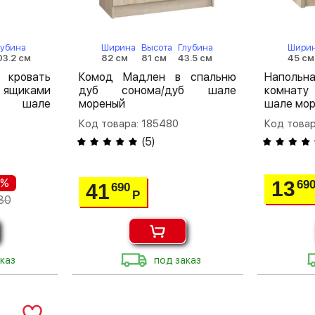
лубина
Ширина
Высота
Глубина
Шири
03.2 см
82 см
81 см
43.5 см
45 см
кровать
Комод Мадлен в спальню
Напольн
 ящиками
дуб сонома/дуб шале
комнату
уб шале
мореный
шале мо
Код товара: 185480
Код товар
(
5
)
 %
13
69
41
690
Р
30
каз
под заказ