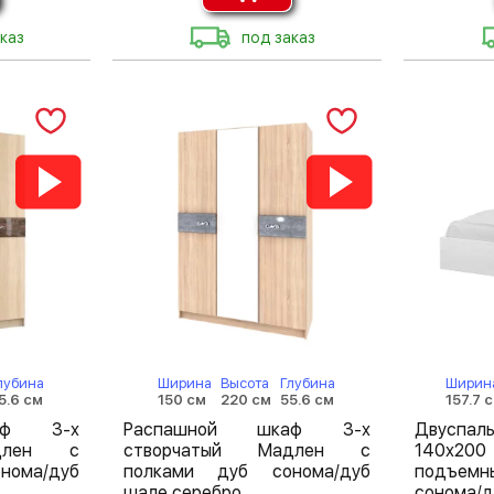
каз
под заказ
лубина
Ширина
Высота
Глубина
Ширин
5.6 см
150 см
220 см
55.6 см
157.7 
аф 3-х
Распашной шкаф 3-х
Двуспа
адлен с
створчатый Мадлен с
140х2
нома/дуб
полками дуб сонома/дуб
подъемн
шале серебро
сонома/д