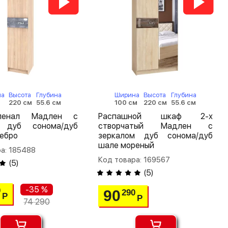
на
Высота
Глубина
Ширина
Высота
Глубина
220 см
55.6 см
100 см
220 см
55.6 см
енал Мадлен с
Распашной шкаф 2-х
 дуб сонома/дуб
створчатый Мадлен с
ебро
зеркалом дуб сонома/дуб
шале мореный
а: 185488
Код товара: 169567
(
5
)
(
5
)
-35 %
0
90
290
Р
Р
74 290