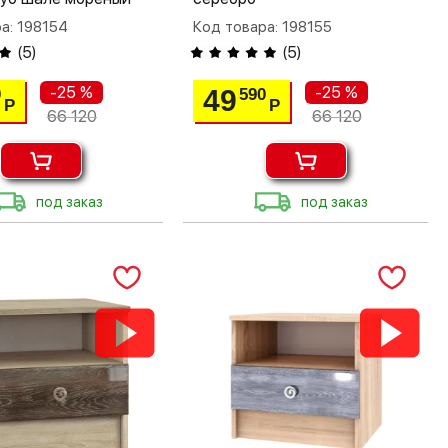
а: 198154
Код товара: 198155
(
5
)
(
5
)
-25 %
-25 %
49
0
590
Р
Р
66 120
66 120
под заказ
под заказ