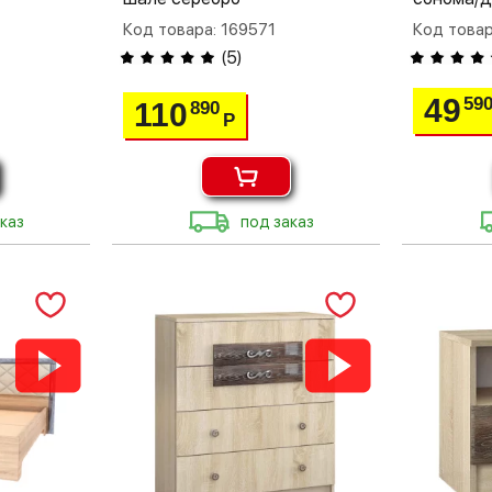
Код товара: 169571
Код товар
(
5
)
49
59
110
890
Р
каз
под заказ