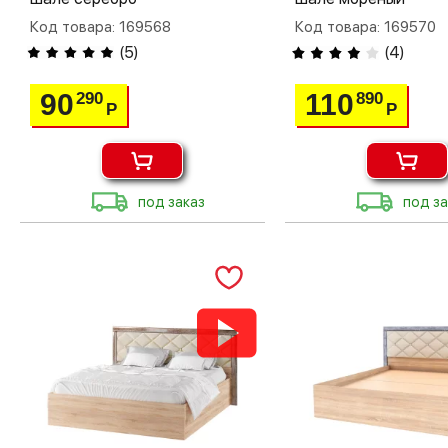
Код товара: 169568
Код товара: 169570
(
5
)
(
4
)
90
110
290
890
Р
Р
под заказ
под за