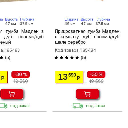
на
Высота
Глубина
Ширина
Высота
Глубина
47 см
37.5 см
45 см
47 см
37.5 см
ая тумба Мадлен в
Прикроватная тумба Мадлен
 дуб сонома/дуб
в комнату дуб сонома/дуб
реный
шале серебро
а: 185483
Код товара: 185484
(
5
)
(
5
)
-30 %
-30 %
13
0
690
Р
Р
19 560
19 560
под заказ
под заказ