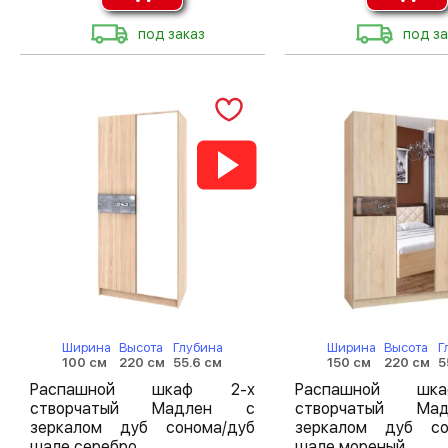
под заказ
под за
Ширина
Высота
Глубина
Ширина
Высота
Г
100 см
220 см
55.6 см
150 см
220 см
5
Распашной шкаф 2-х
Распашной шк
створчатый Мадлен с
створчатый М
зеркалом дуб сонома/дуб
зеркалом дуб со
шале серебро
шале мореный