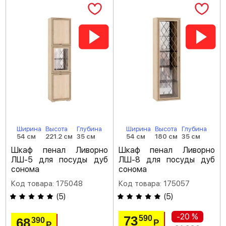
Ширина
Высота
Глубина
Ширина
Высота
Глубина
54 см
221.2 см
35 см
54 см
180 см
35 см
Шкаф пенал Ливорно
Шкаф пенал Ливорно
ЛШ-5 для посуды дуб
ЛШ-8 для посуды дуб
сонома
сонома
Код товара: 175048
Код товара: 175057
(
5
)
(
5
)
-20 %
73
590
68
390
Р
Р