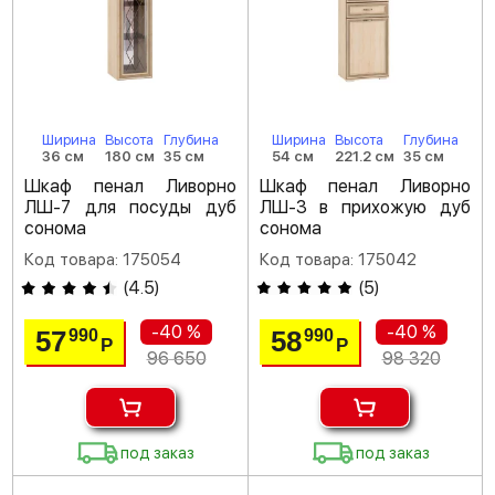
Ширина
Высота
Глубина
Ширина
Высота
Глубина
36 см
180 см
35 см
54 см
221.2 см
35 см
Шкаф пенал Ливорно
Шкаф пенал Ливорно
ЛШ-7 для посуды дуб
ЛШ-3 в прихожую дуб
сонома
сонома
Код товара: 175054
Код товара: 175042
(
4.5
)
(
5
)
-40 %
-40 %
57
58
990
990
Р
Р
96 650
98 320
под заказ
под заказ