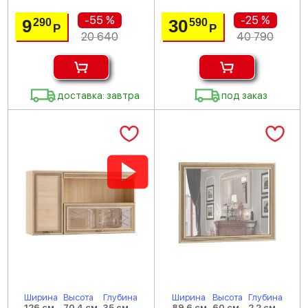
-55 %
-25 %
9
30
290
590
Р
Р
20 640
40 790
доставка: завтра
под заказ
Ширина
Высота
Глубина
Ширина
Высота
Глубина
126 см
70.4 см
35 см
89.6 см
60 см
2.2 см