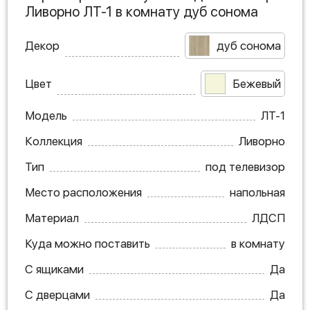
Ливорно ЛТ-1 в комнату дуб сонома
Декор
дуб сонома
Цвет
Бежевый
Модель
ЛТ-1
Коллекция
Ливорно
Тип
под телевизор
Место расположения
напольная
Материал
ЛДСП
Куда можно поставить
в комнату
С ящиками
Да
С дверцами
Да