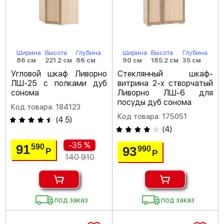
Ширина
Высота
Глубина
Ширина
Высота
Глубина
86 см
221.2 см
86 см
90 см
185.2 см
35 см
Угловой шкаф Ливорно
Стеклянный шкаф-
ЛШ-25 с полками дуб
витрина 2-х створчатый
сонома
Ливорно ЛШ-6 для
посуды дуб сонома
Код товара: 184123
Код товара: 175051
(
4.5
)
(
4
)
-35 %
91
590
93
990
Р
Р
140 910
под заказ
под заказ