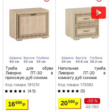
Ширина
Высота
Глубина
Ширина
Высота
Глубина
60 см
50 см
35 см
45 см
45.6 см
38.2 см
Тумба для обуви
Напольная тумба
Ливорно ЛТ-30 в
Ливорно ЛТ-20 в
прихожую дуб сонома
комнату дуб сонома
Код товара: 181210
Код товара: 175082
(
4.5
)
(
5
)
-55 %
20
590
16
690
Р
Р
45 760