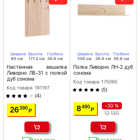
Ширина
Высота
Глубина
Ширина
Высота
Глубина
90 см
171.2 см
26.6 см
108 см
26.6 см
26.6 см
Настенная вешалка
Полка Ливорно ЛН-2 дуб
Ливорно ЛВ-31 с полкой
сонома
дуб сонома
Код товара: 175065
Код товара: 181197
(
5
)
(
4
)
-30 %
8
490
26
390
Р
Р
12 130