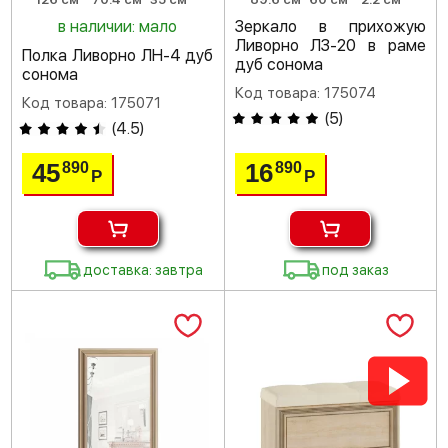
в наличии: мало
Зеркало в прихожую
Ливорно ЛЗ-20 в раме
Полка Ливорно ЛН-4 дуб
дуб сонома
сонома
Код товара: 175074
Код товара: 175071
(
5
)
(
4.5
)
45
16
890
890
Р
Р
доставка: завтра
под заказ