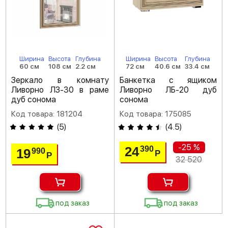
Ширина
Высота
Глубина
Ширина
Высота
Глубина
60 см
108 см
2.2 см
72 см
40.6 см
33.4 см
Зеркало в комнату
Банкетка с ящиком
Ливорно ЛЗ-30 в раме
Ливорно ЛБ-20 дуб
дуб сонома
сонома
Код товара: 181204
Код товара: 175085
(
5
)
(
4.5
)
-25 %
24
390
19
990
Р
Р
32 520
под заказ
под заказ