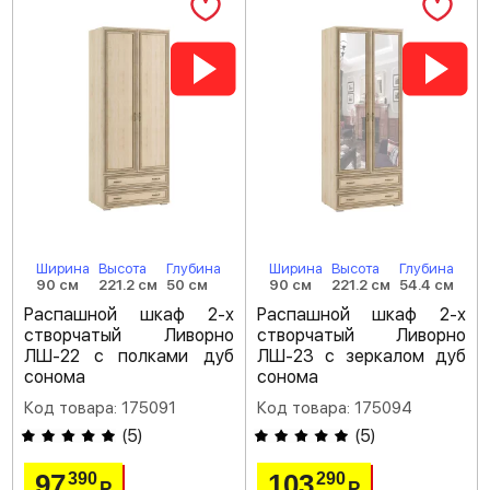
Ширина
Высота
Глубина
Ширина
Высота
Глубина
90 см
221.2 см
50 см
90 см
221.2 см
54.4 см
Распашной шкаф 2-х
Распашной шкаф 2-х
створчатый Ливорно
створчатый Ливорно
ЛШ-22 с полками дуб
ЛШ-23 с зеркалом дуб
сонома
сонома
Код товара: 175091
Код товара: 175094
(
5
)
(
5
)
97
103
390
290
Р
Р