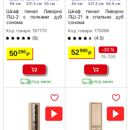
54 см
221.2 см
35 см
45 см
221.2 см
54.4 см
Шкаф пенал Ливорно
Шкаф пенал Ливорно
ЛШ-2 с полками дуб
ЛШ-21 в спальню дуб
сонома
сонома
Код товара: 197170
Код товара: 175088
(
5
)
(
4.5
)
-30 %
52
990
50
290
Р
Р
75 700
под заказ
под заказ