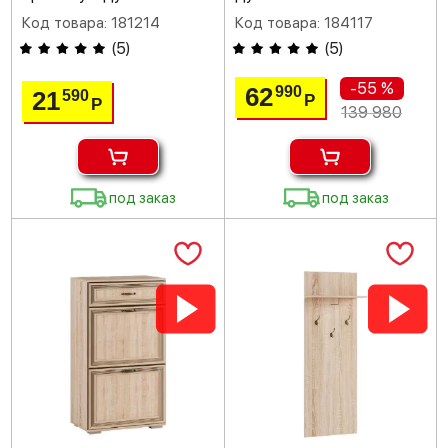
Код товара: 181214
Код товара: 184117
(
5
)
(
5
)
-55 %
62
990
21
590
Р
Р
139 980
под заказ
под заказ