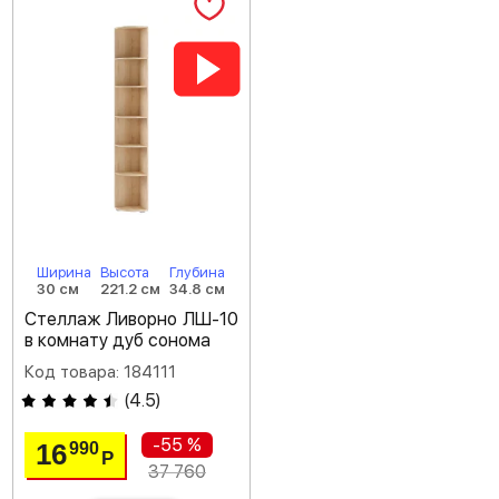
Ширина
Высота
Глубина
30 см
221.2 см
34.8 см
Стеллаж Ливорно ЛШ-10
в комнату дуб сонома
Код товара: 184111
(
4.5
)
-55 %
16
990
Р
37 760