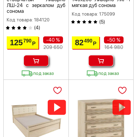
ЛШ-24 с зеркалом дуб
мягкая дуб сонома
сонома
Код товара: 175099
Код товара: 184120
(
5
)
(
4
)
-40 %
-50 %
125
82
790
490
Р
Р
209 650
164 980
под заказ
под заказ