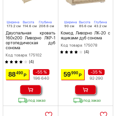
Ширина
Высота
Глубина
Ширина
Высота
Глубина
173.2 см
114.6 см
208.6 см
90 см
85.6 см
43.2 см
Двуспальная кровать
Комод Ливорно ЛК-20 с
160х200 Ливорно ЛКР-1
ящиками дуб сонома
ортопедическая дуб
Код товара: 175078
сонома
(
4
)
Код товара: 175102
(
4
)
-55 %
-35 %
88
59
490
990
Р
Р
196 640
92 290
под заказ
под заказ