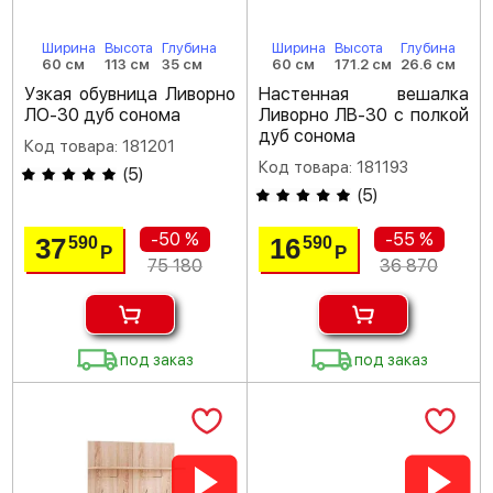
Ширина
Высота
Глубина
Ширина
Высота
Глубина
60 см
113 см
35 см
60 см
171.2 см
26.6 см
Узкая обувница Ливорно
Настенная вешалка
ЛО-30 дуб сонома
Ливорно ЛВ-30 с полкой
дуб сонома
Код товара: 181201
Код товара: 181193
(
5
)
(
5
)
-50 %
-55 %
37
16
590
590
Р
Р
75 180
36 870
под заказ
под заказ