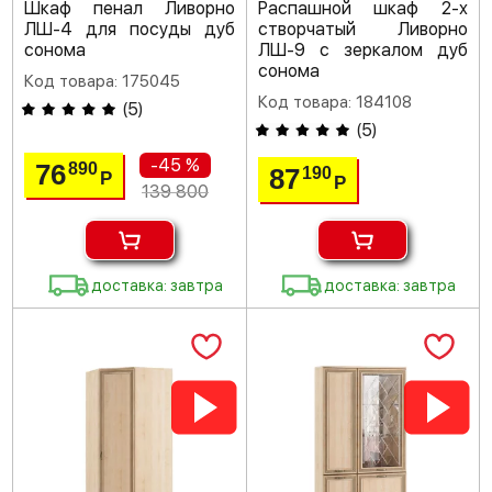
Шкаф пенал Ливорно
Распашной шкаф 2-х
ЛШ-4 для посуды дуб
створчатый Ливорно
сонома
ЛШ-9 с зеркалом дуб
сонома
Код товара: 175045
Код товара: 184108
(
5
)
(
5
)
-45 %
76
890
87
190
Р
Р
139 800
доставка: завтра
доставка: завтра