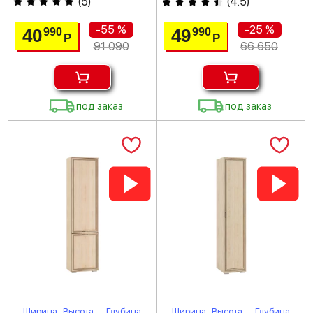
(
5
)
(
4.5
)
-55 %
-25 %
40
49
990
990
Р
Р
91 090
66 650
под заказ
под заказ
Ширина
Высота
Глубина
Ширина
Высота
Глубина