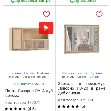
доставка: завтра
под заказ
Ширина
Высота
Глубина
Ширина
Высота
Глубина
126 см
70.4 см
35 см
89.6 см
60 см
2.2 см
в наличии: мало
Зеркало в прихожую
Ливорно ЛЗ-20 в раме
Полка Ливорно ЛН-4 дуб
дуб сонома
сонома
Код товара: 175074
Код товара: 175071
(
5
)
(
4.5
)