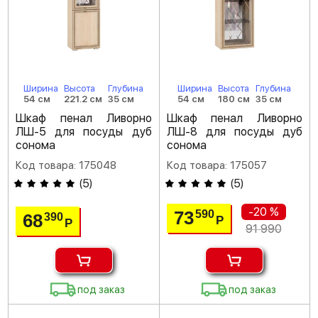
Ширина
Высота
Глубина
Ширина
Высота
Глубина
54 см
221.2 см
35 см
54 см
180 см
35 см
Шкаф пенал Ливорно
Шкаф пенал Ливорно
ЛШ-5 для посуды дуб
ЛШ-8 для посуды дуб
сонома
сонома
Код товара: 175048
Код товара: 175057
(
5
)
(
5
)
-20 %
73
590
68
390
Р
Р
91 990
под заказ
под заказ