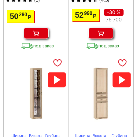
(
5
)
(
4.5
)
-30 %
52
990
50
290
Р
Р
75 700
под заказ
под заказ
Ширина
Высота
Глубина
Ширина
Высота
Глубина