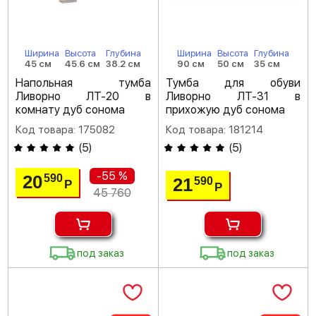
Ширина
Высота
Глубина
Ширина
Высота
Глубина
45 см
45.6 см
38.2 см
90 см
50 см
35 см
Напольная тумба
Тумба для обуви
Ливорно ЛТ-20 в
Ливорно ЛТ-31 в
комнату дуб сонома
прихожую дуб сонома
Код товара: 175082
Код товара: 181214
(
5
)
(
5
)
-55 %
20
590
21
590
Р
Р
45 760
под заказ
под заказ