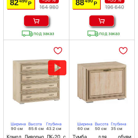
82
88
490
490
Р
Р
164 980
196 640
под заказ
под заказ
Ширина
Высота
Глубина
Ширина
Высота
Глубина
90 см
85.6 см
43.2 см
60 см
50 см
35 см
Комод Ливорно ЛК-20 с
Тумба для обуви