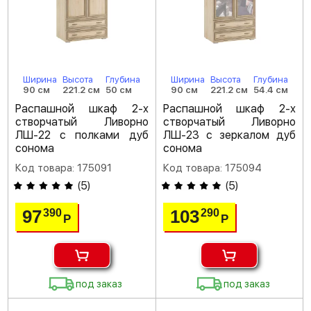
Ширина
Высота
Глубина
Ширина
Высота
Глубина
90 см
221.2 см
50 см
90 см
221.2 см
54.4 см
Распашной шкаф 2-х
Распашной шкаф 2-х
створчатый Ливорно
створчатый Ливорно
ЛШ-22 с полками дуб
ЛШ-23 с зеркалом дуб
сонома
сонома
Код товара: 175091
Код товара: 175094
(
5
)
(
5
)
97
103
390
290
Р
Р
под заказ
под заказ