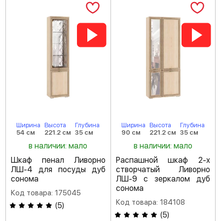
Ширина
Высота
Глубина
Ширина
Высота
Глубина
54 см
221.2 см
35 см
90 см
221.2 см
35 см
в наличии: мало
в наличии: мало
Шкаф пенал Ливорно
Распашной шкаф 2-х
ЛШ-4 для посуды дуб
створчатый Ливорно
сонома
ЛШ-9 с зеркалом дуб
сонома
Код товара: 175045
Код товара: 184108
(
5
)
(
5
)