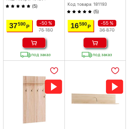
Код товара: 181193
(
5
)
(
5
)
-50 %
-55 %
37
16
590
590
Р
Р
75 180
36 870
под заказ
под заказ