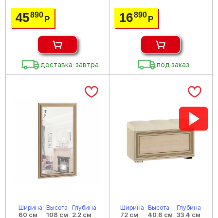
45
16
890
890
Р
Р
доставка: завтра
под заказ
Ширина
Высота
Глубина
Ширина
Высота
Глубина
60 см
108 см
2.2 см
72 см
40.6 см
33.4 см