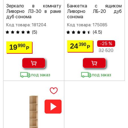
Зеркало в комнату
Банкетка с ящиком
Ливорно ЛЗ-30 в раме
Ливорно ЛБ-20 дуб
дуб сонома
сонома
Код товара: 181204
Код товара: 175085
(
5
)
(
4.5
)
-25 %
24
390
19
990
Р
Р
32 520
под заказ
под заказ