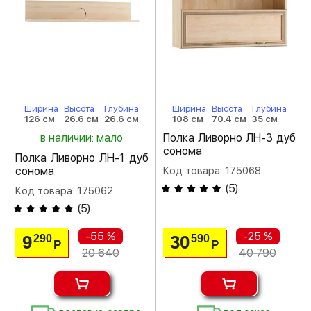
Ширина
Высота
Глубина
Ширина
Высота
Глубина
126 см
26.6 см
26.6 см
108 см
70.4 см
35 см
в наличии: мало
Полка Ливорно ЛН-3 дуб
сонома
Полка Ливорно ЛН-1 дуб
сонома
Код товара: 175068
(
5
)
Код товара: 175062
(
5
)
-55 %
-25 %
9
30
290
590
Р
Р
20 640
40 790