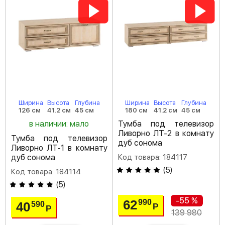
Ширина
Высота
Глубина
Ширина
Высота
Глубина
126 см
41.2 см
45 см
180 см
41.2 см
45 см
в наличии: мало
Тумба под телевизор
Ливорно ЛТ-2 в комнату
Тумба под телевизор
дуб сонома
Ливорно ЛТ-1 в комнату
дуб сонома
Код товара: 184117
(
5
)
Код товара: 184114
(
5
)
-55 %
62
990
40
590
Р
Р
139 980