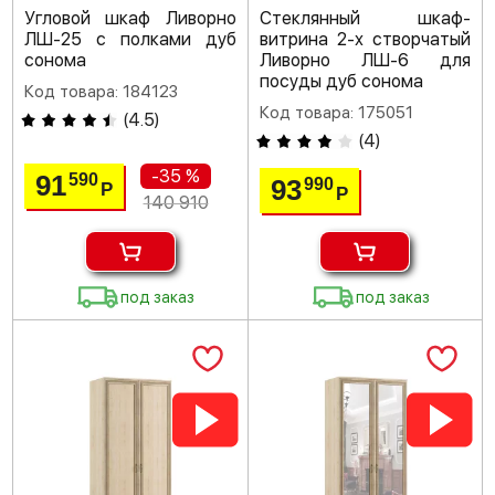
Угловой шкаф Ливорно
Стеклянный шкаф-
ЛШ-25 с полками дуб
витрина 2-х створчатый
сонома
Ливорно ЛШ-6 для
посуды дуб сонома
Код товара: 184123
Код товара: 175051
(
4.5
)
(
4
)
-35 %
91
590
93
990
Р
Р
140 910
под заказ
под заказ