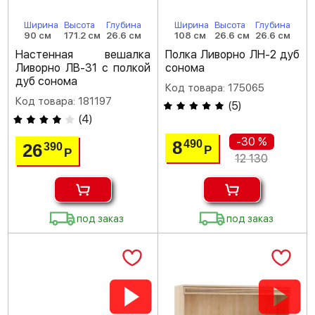
Ширина
Высота
Глубина
Ширина
Высота
Глубина
90 см
171.2 см
26.6 см
108 см
26.6 см
26.6 см
Настенная вешалка
Полка Ливорно ЛН-2 дуб
Ливорно ЛВ-31 с полкой
сонома
дуб сонома
Код товара: 175065
Код товара: 181197
(
5
)
(
4
)
-30 %
8
490
26
390
Р
Р
12 130
под заказ
под заказ