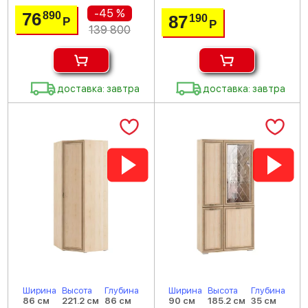
-45 %
76
890
87
190
Р
Р
139 800
доставка: завтра
доставка: завтра
Ширина
Высота
Глубина
Ширина
Высота
Глубина
86 см
221.2 см
86 см
90 см
185.2 см
35 см