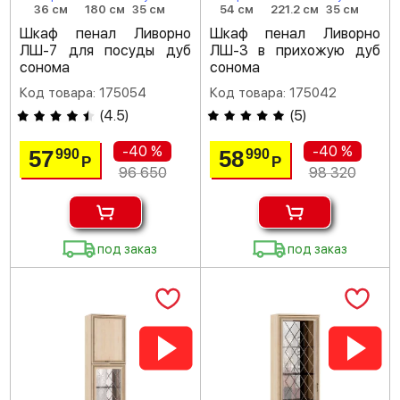
36 см
180 см
35 см
54 см
221.2 см
35 см
Шкаф пенал Ливорно
Шкаф пенал Ливорно
ЛШ-7 для посуды дуб
ЛШ-3 в прихожую дуб
сонома
сонома
Код товара: 175054
Код товара: 175042
(
4.5
)
(
5
)
-40 %
-40 %
57
58
990
990
Р
Р
96 650
98 320
под заказ
под заказ