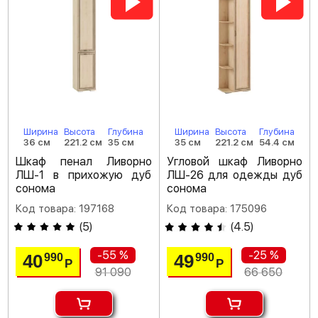
Ширина
Высота
Глубина
Ширина
Высота
Глубина
36 см
221.2 см
35 см
35 см
221.2 см
54.4 см
Шкаф пенал Ливорно
Угловой шкаф Ливорно
ЛШ-1 в прихожую дуб
ЛШ-26 для одежды дуб
сонома
сонома
Код товара: 197168
Код товара: 175096
(
5
)
(
4.5
)
-55 %
-25 %
40
49
990
990
Р
Р
91 090
66 650