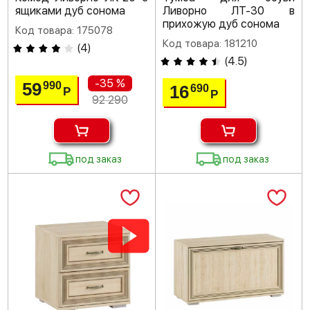
ящиками дуб сонома
Ливорно ЛТ-30 в
прихожую дуб сонома
Код товара: 175078
Код товара: 181210
(
4
)
(
4.5
)
-35 %
59
990
16
690
Р
Р
92 290
под заказ
под заказ