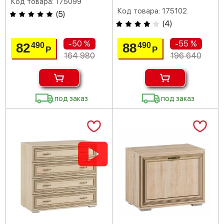
Код товара: 175099
Код товара: 175102
(
5
)
(
4
)
-50 %
-55 %
82
88
490
490
Р
Р
164 980
196 640
под заказ
под заказ