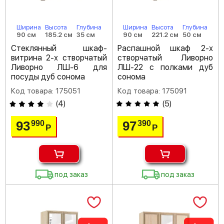
Ширина
Высота
Глубина
Ширина
Высота
Глубина
90 см
185.2 см
35 см
90 см
221.2 см
50 см
Стеклянный шкаф-
Распашной шкаф 2-х
витрина 2-х створчатый
створчатый Ливорно
Ливорно ЛШ-6 для
ЛШ-22 с полками дуб
посуды дуб сонома
сонома
Код товара: 175051
Код товара: 175091
(
4
)
(
5
)
93
97
990
390
Р
Р
под заказ
под заказ