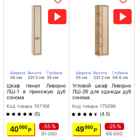
Ширина
Высота
Глубина
Ширина
Высота
Глубина
36 см
221.2 см
35 см
35 см
221.2 см
54.4 см
Шкаф пенал Ливорно
Угловой шкаф Ливорно
ЛШ-1 в прихожую дуб
ЛШ-26 для одежды дуб
сонома
сонома
Код товара: 197168
Код товара: 175096
(
5
)
(
4.5
)
-55 %
-25 %
40
49
990
990
Р
Р
91 090
66 650