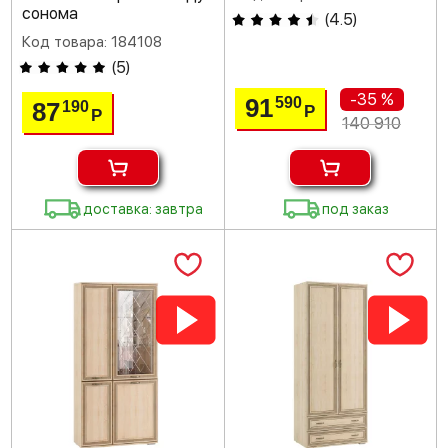
сонома
(
4.5
)
Код товара: 184108
(
5
)
-35 %
91
590
87
190
Р
Р
140 910
доставка: завтра
под заказ