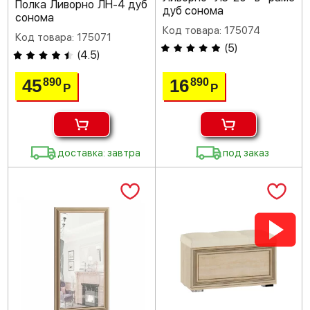
Полка Ливорно ЛН-4 дуб
дуб сонома
сонома
Код товара: 175074
Код товара: 175071
(
5
)
(
4.5
)
45
16
890
890
Р
Р
доставка: завтра
под заказ