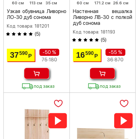
60 см
113 см
35 см
60 см
171.2 см
26.6 см
Узкая обувница Ливорно
Настенная вешалка
ЛО-30 дуб сонома
Ливорно ЛВ-30 с полкой
дуб сонома
Код товара: 181201
Код товара: 181193
(
5
)
(
5
)
-50 %
-55 %
37
16
590
590
Р
Р
75 180
36 870
под заказ
под заказ