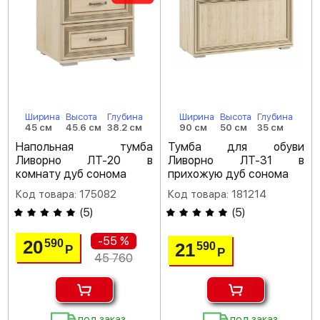
Ширина
Высота
Глубина
Ширина
Высота
Глубина
45 см
45.6 см
38.2 см
90 см
50 см
35 см
Напольная тумба
Тумба для обуви
Ливорно ЛТ-20 в
Ливорно ЛТ-31 в
комнату дуб сонома
прихожую дуб сонома
Код товара: 175082
Код товара: 181214
(
5
)
(
5
)
-55 %
20
590
21
590
Р
Р
45 760
под заказ
под заказ