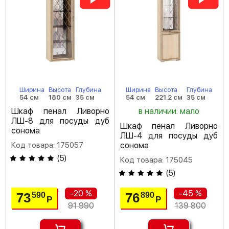
Ширина
Высота
Глубина
Ширина
Высота
Глубина
54 см
180 см
35 см
54 см
221.2 см
35 см
Шкаф пенал Ливорно
в наличии: мало
ЛШ-8 для посуды дуб
Шкаф пенал Ливорно
сонома
ЛШ-4 для посуды дуб
Код товара: 175057
сонома
(
5
)
Код товара: 175045
(
5
)
-20 %
-45 %
73
76
590
890
Р
Р
91 990
139 800