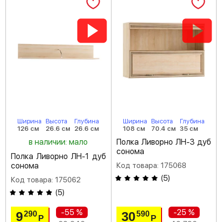
Ширина
Высота
Глубина
Ширина
Высота
Глубина
126 см
26.6 см
26.6 см
108 см
70.4 см
35 см
в наличии: мало
Полка Ливорно ЛН-3 дуб
сонома
Полка Ливорно ЛН-1 дуб
сонома
Код товара: 175068
(
5
)
Код товара: 175062
(
5
)
-55 %
-25 %
9
30
290
590
Р
Р