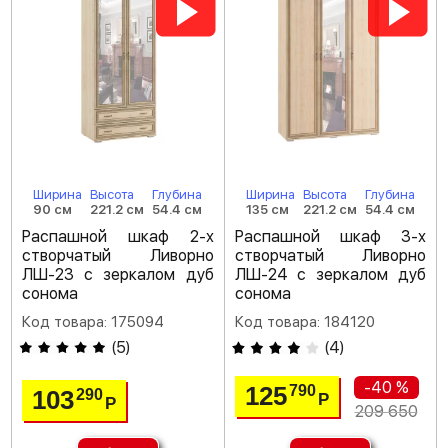
Ширина
Высота
Глубина
Ширина
Высота
Глубина
90 см
221.2 см
54.4 см
135 см
221.2 см
54.4 см
Распашной шкаф 2-х
Распашной шкаф 3-х
створчатый Ливорно
створчатый Ливорно
ЛШ-23 с зеркалом дуб
ЛШ-24 с зеркалом дуб
сонома
сонома
Код товара: 175094
Код товара: 184120
(
5
)
(
4
)
-40 %
125
790
103
290
Р
Р
209 650