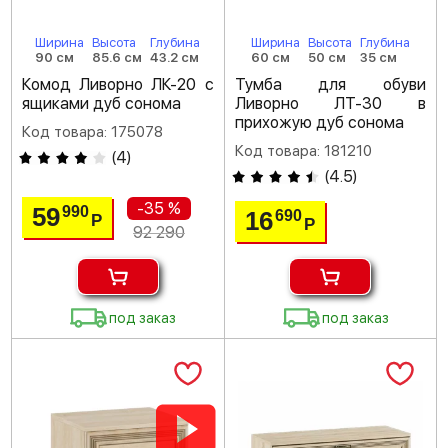
Ширина
Высота
Глубина
Ширина
Высота
Глубина
90 см
85.6 см
43.2 см
60 см
50 см
35 см
Комод Ливорно ЛК-20 с
Тумба для обуви
ящиками дуб сонома
Ливорно ЛТ-30 в
прихожую дуб сонома
Код товара: 175078
Код товара: 181210
(
4
)
(
4.5
)
-35 %
59
990
16
690
Р
Р
92 290
под заказ
под заказ