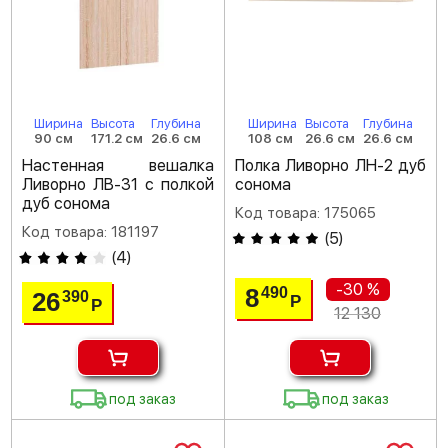
Ширина
Высота
Глубина
Ширина
Высота
Глубина
90 см
171.2 см
26.6 см
108 см
26.6 см
26.6 см
Настенная вешалка
Полка Ливорно ЛН-2 дуб
Ливорно ЛВ-31 с полкой
сонома
дуб сонома
Код товара: 175065
Код товара: 181197
(
5
)
(
4
)
-30 %
8
490
26
390
Р
Р
12 130
под заказ
под заказ