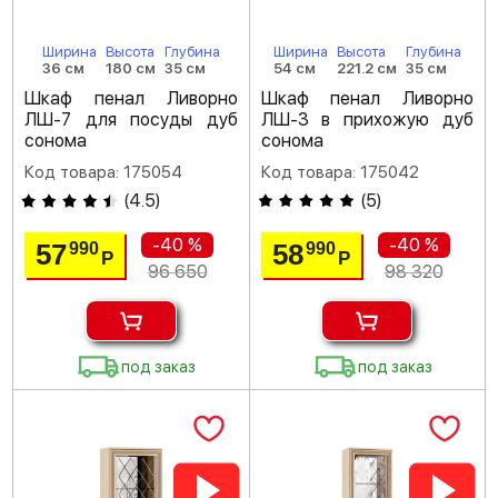
Ширина
Высота
Глубина
Ширина
Высота
Глубина
36 см
180 см
35 см
54 см
221.2 см
35 см
Шкаф пенал Ливорно
Шкаф пенал Ливорно
ЛШ-7 для посуды дуб
ЛШ-3 в прихожую дуб
сонома
сонома
Код товара: 175054
Код товара: 175042
(
4.5
)
(
5
)
-40 %
-40 %
57
58
990
990
Р
Р
96 650
98 320
под заказ
под заказ