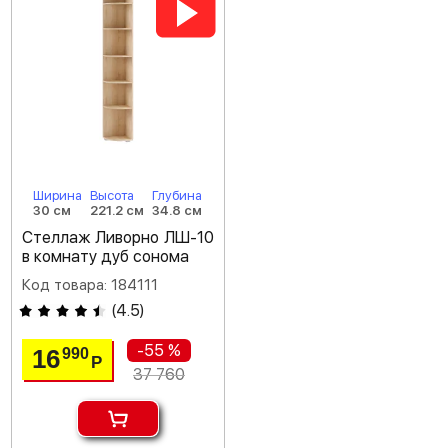
Ширина
Высота
Глубина
30 см
221.2 см
34.8 см
Стеллаж Ливорно ЛШ-10
в комнату дуб сонома
Код товара: 184111
(
4.5
)
-55 %
16
990
Р
37 760