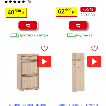
(
5
)
-55 %
62
990
40
590
Р
Р
139 980
доставка: завтра
под заказ
Ширина
Высота
Глубина
Ширина
Высота
Глубина