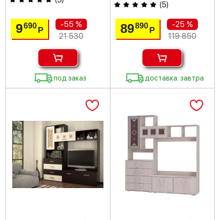
(
5
)
-55 %
-25 %
9
89
690
890
Р
Р
21 530
119 850
под заказ
доставка: завтра