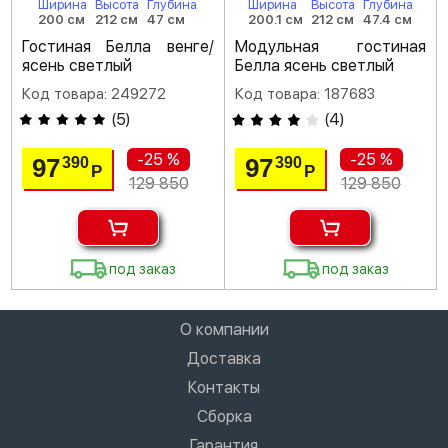
Ширина
Высота
Глубина
Ширина
Высота
Глубина
200 см
212 см
47 см
200.1 см
212 см
47.4 см
Гостиная Белла венге/
Модульная гостиная
ясень светлый
Белла ясень светлый
Код товара: 249272
Код товара: 187683
(
5
)
(
4
)
-25 %
-25 %
97
97
390
390
Р
Р
129 850
129 850
под заказ
под заказ
О компании
Доставка
Контакты
Сборка
Гарантия