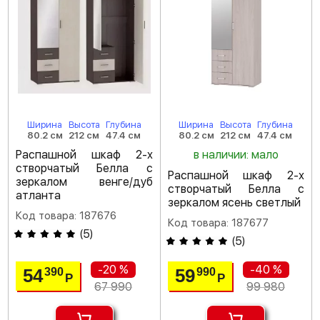
Ширина
Высота
Глубина
Ширина
Высота
Глубина
80.2 см
212 см
47.4 см
80.2 см
212 см
47.4 см
Распашной шкаф 2-х
в наличии: мало
створчатый Белла с
Распашной шкаф 2-х
зеркалом венге/дуб
створчатый Белла с
атланта
зеркалом ясень светлый
Код товара: 187676
Код товара: 187677
(
5
)
(
5
)
-20 %
-40 %
54
59
390
990
Р
Р
67 990
99 980