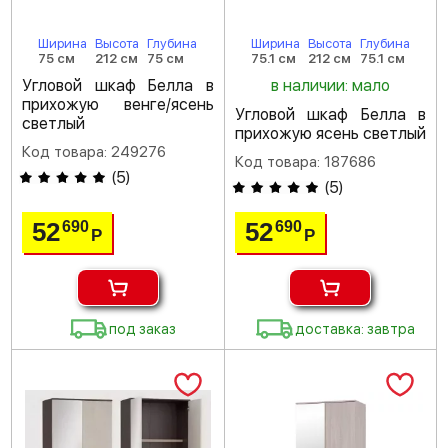
Ширина
Высота
Глубина
Ширина
Высота
Глубина
75 см
212 см
75 см
75.1 см
212 см
75.1 см
Угловой шкаф Белла в
в наличии: мало
прихожую венге/ясень
Угловой шкаф Белла в
светлый
прихожую ясень светлый
Код товара: 249276
Код товара: 187686
(
5
)
(
5
)
52
52
690
690
Р
Р
под заказ
доставка: завтра