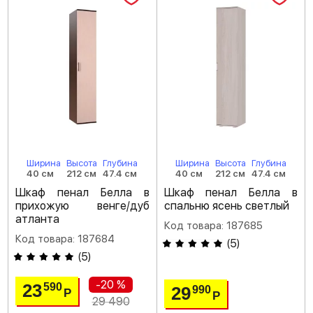
Ширина
Высота
Глубина
Ширина
Высота
Глубина
40 см
212 см
47.4 см
40 см
212 см
47.4 см
Шкаф пенал Белла в
Шкаф пенал Белла в
прихожую венге/дуб
спальню ясень светлый
атланта
Код товара: 187685
Код товара: 187684
(
5
)
(
5
)
-20 %
23
590
29
990
Р
Р
29 490