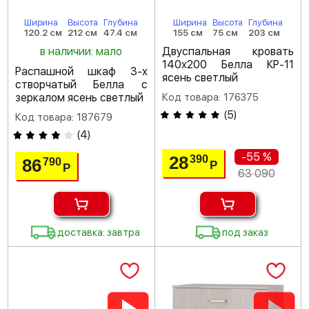
Ширина
Высота
Глубина
Ширина
Высота
Глубина
120.2 см
212 см
47.4 см
155 см
75 см
203 см
в наличии: мало
Двуспальная кровать
140х200 Белла КР-11
Распашной шкаф 3-х
ясень светлый
створчатый Белла с
зеркалом ясень светлый
Код товара: 176375
(
5
)
Код товара: 187679
(
4
)
-55 %
28
390
86
790
Р
Р
63 090
доставка: завтра
под заказ