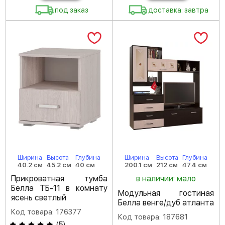
под заказ
доставка: завтра
Ширина
Высота
Глубина
Ширина
Высота
Глубина
40.2 см
45.2 см
40 см
200.1 см
212 см
47.4 см
Прикроватная тумба
в наличии: мало
Белла ТБ-11 в комнату
Модульная гостиная
ясень светлый
Белла венге/дуб атланта
Код товара: 176377
Код товара: 187681
(
5
)