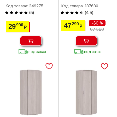
Код товара: 249275
Код товара: 187680
(
5
)
(
4.5
)
-30 %
47
290
29
990
Р
Р
67 560
под заказ
под заказ