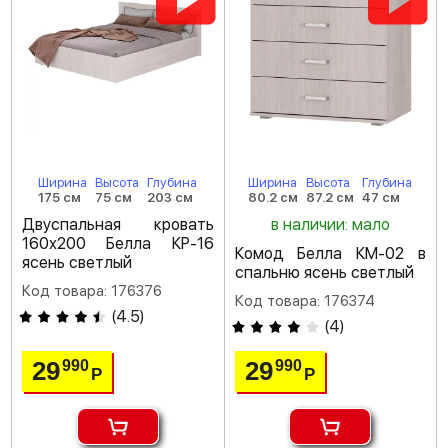
Ширина
Высота
Глубина
Ширина
Высота
Глубина
175 см
75 см
203 см
80.2 см
87.2 см
47 см
Двуспальная кровать
в наличии: мало
160х200 Белла КР-16
Комод Белла КМ-02 в
ясень светлый
спальню ясень светлый
Код товара: 176376
Код товара: 176374
(
4.5
)
(
4
)
29
29
990
990
Р
Р