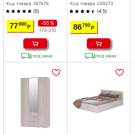
Код товара: 187678
Код товара: 249273
(
5
)
(
4.5
)
-55 %
77
990
86
790
Р
Р
173 310
под заказ
под заказ