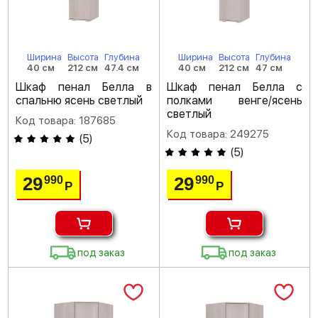
Ширина
Высота
Глубина
Ширина
Высота
Глубина
40 см
212 см
47.4 см
40 см
212 см
47 см
Шкаф пенал Белла в
Шкаф пенал Белла с
спальню ясень светлый
полками венге/ясень
светлый
Код товара: 187685
Код товара: 249275
(
5
)
(
5
)
29
29
990
990
Р
Р
под заказ
под заказ