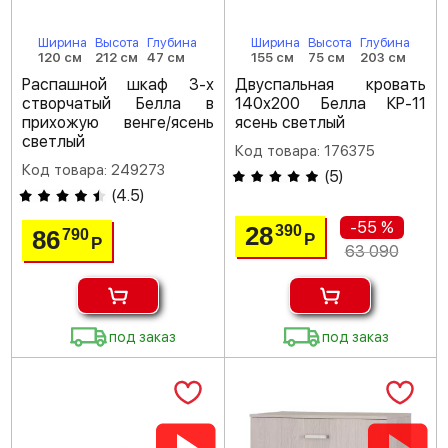
Ширина
Высота
Глубина
Ширина
Высота
Глубина
120 см
212 см
47 см
155 см
75 см
203 см
Распашной шкаф 3-х
Двуспальная кровать
створчатый Белла в
140х200 Белла КР-11
прихожую венге/ясень
ясень светлый
светлый
Код товара: 176375
Код товара: 249273
(
5
)
(
4.5
)
-55 %
28
390
86
790
Р
Р
63 090
под заказ
под заказ