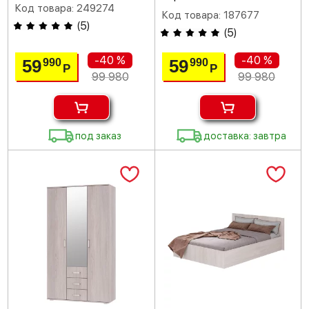
Код товара: 249274
Код товара: 187677
(
5
)
(
5
)
-40 %
-40 %
59
59
990
990
Р
Р
99 980
99 980
под заказ
доставка: завтра