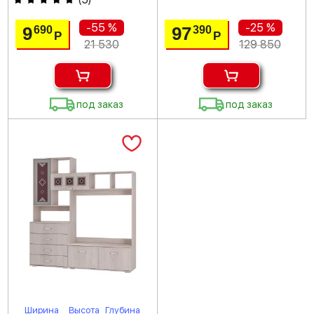
-55 %
-25 %
9
97
690
390
Р
Р
21 530
129 850
под заказ
под заказ
Ширина
Высота
Глубина