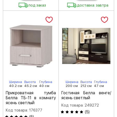
под заказ
доставка: завтра
Ширина
Высота
Глубина
Ширина
Высота
Глубина
40.2 см
45.2 см
40 см
200 см
212 см
47 см
Прикроватная тумба
Гостиная Белла венге/
Белла ТБ-11 в комнату
ясень светлый
ясень светлый
Код товара: 249272
Код товара: 176377
(
5
)
(
5
)