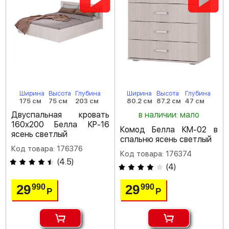
Ширина
Высота
Глубина
Ширина
Высота
Глубина
175 см
75 см
203 см
80.2 см
87.2 см
47 см
Двуспальная кровать
в наличии: мало
160х200 Белла КР-16
Комод Белла КМ-02 в
ясень светлый
спальню ясень светлый
Код товара: 176376
Код товара: 176374
(
4.5
)
(
4
)
29
29
990
990
Р
Р