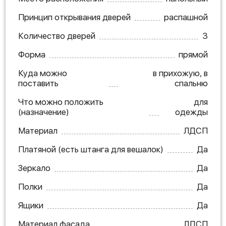
Принцип открывания дверей
распашной
Количество дверей
3
Форма
прямой
Куда можно
в прихожую, в
поставить
спальню
Что можно положить
для
(назначение)
одежды
Материал
ЛДСП
Платяной (есть штанга для вешалок)
Да
Зеркало
Да
Полки
Да
Ящики
Да
Материал фасада
ЛДСП