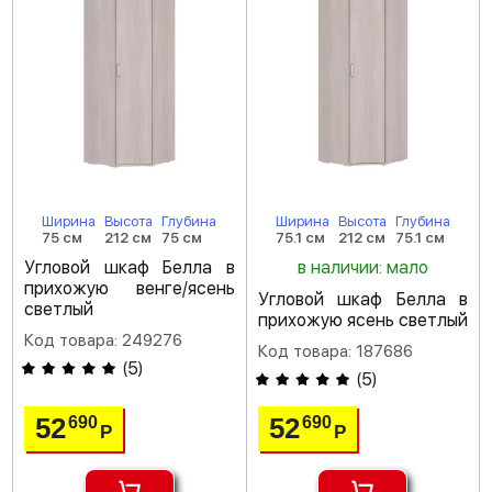
Ширина
Высота
Глубина
Ширина
Высота
Глубина
75 см
212 см
75 см
75.1 см
212 см
75.1 см
Угловой шкаф Белла в
в наличии: мало
прихожую венге/ясень
Угловой шкаф Белла в
светлый
прихожую ясень светлый
Код товара: 249276
Код товара: 187686
(
5
)
(
5
)
52
52
690
690
Р
Р