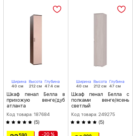
Ширина
Высота
Глубина
Ширина
Высота
Глубина
40 см
212 см
47.4 см
40 см
212 см
47 см
Шкаф пенал Белла в
Шкаф пенал Белла с
прихожую венге/дуб
полками венге/ясень
атланта
светлый
Код товара: 187684
Код товара: 249275
(
5
)
(
5
)
-20 %
590