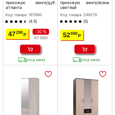
прихожую венге/дуб
прихожую венге/ясень
атланта
светлый
Код товара: 187680
Код товара: 249276
(
4.5
)
(
5
)
-30 %
47
290
52
690
Р
Р
67 560
под заказ
под заказ