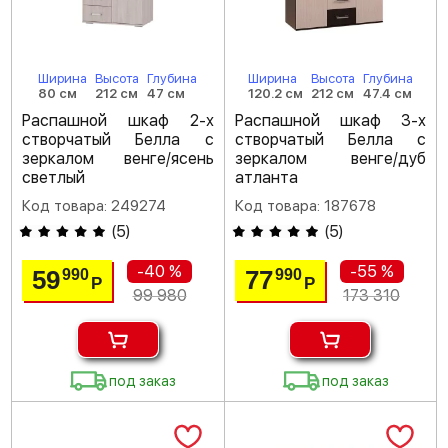
Ширина
Высота
Глубина
Ширина
Высота
Глубина
80 см
212 см
47 см
120.2 см
212 см
47.4 см
Распашной шкаф 2-х
Распашной шкаф 3-х
створчатый Белла с
створчатый Белла с
зеркалом венге/ясень
зеркалом венге/дуб
светлый
атланта
Код товара: 249274
Код товара: 187678
(
5
)
(
5
)
-40 %
-55 %
59
77
990
990
Р
Р
99 980
173 310
под заказ
под заказ