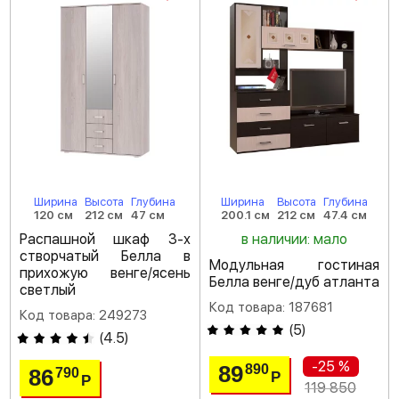
Ширина
Высота
Глубина
Ширина
Высота
Глубина
120 см
212 см
47 см
200.1 см
212 см
47.4 см
Распашной шкаф 3-х
в наличии: мало
створчатый Белла в
Модульная гостиная
прихожую венге/ясень
Белла венге/дуб атланта
светлый
Код товара: 187681
Код товара: 249273
(
5
)
(
4.5
)
-25 %
89
890
86
790
Р
Р
119 850