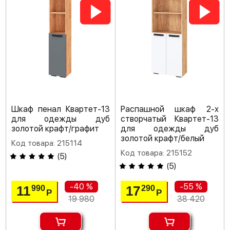
Шкаф пенал Квартет-13
Распашной шкаф 2-х
для одежды дуб
створчатый Квартет-13
золотой крафт/графит
для одежды дуб
золотой крафт/белый
Код товара: 215114
Код товара: 215152
(
5
)
(
5
)
-40 %
-55 %
11
17
990
290
Р
Р
19 980
38 420