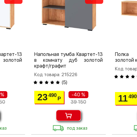
вартет-13
Напольная тумба Квартет-13
Полка 
золотой
в комнату дуб золотой
золотой 
крафт/графит
Код товар
Код товара: 215226
(
5
)
 %
-40 %
23
490
11
490
Р
50
39 150
каз
под заказ