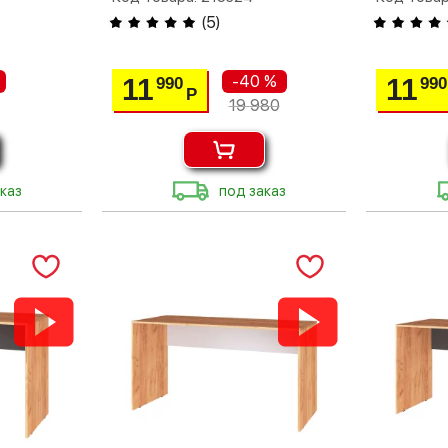
(
5
)
-40 %
11
11
990
990
Р
19 980
каз
под заказ