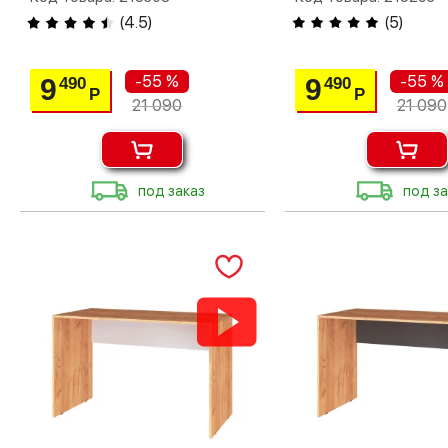
(
4.5
)
(
5
)
-55 %
-55 %
9
9
490
490
Р
Р
21 090
21 090
под заказ
под за