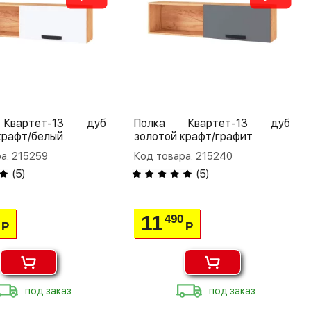
Квартет-13 дуб
Полка Квартет-13 дуб
крафт/белый
золотой крафт/графит
а: 215259
Код товара: 215240
(
5
)
(
5
)
11
490
Р
Р
под заказ
под заказ