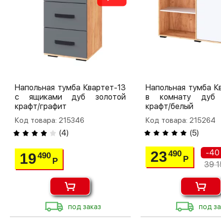
Напольная тумба Квартет-13
Напольная тумба К
с ящиками дуб золотой
в комнату дуб 
крафт/графит
крафт/белый
Код товара: 215346
Код товара: 215264
(
4
)
(
5
)
-40
23
490
19
490
Р
Р
39 1
под заказ
под за