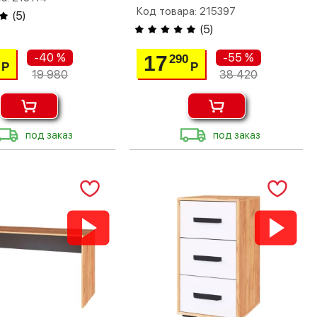
Код товара: 215397
(
5
)
(
5
)
-40 %
-55 %
17
290
Р
Р
19 980
38 420
под заказ
под заказ