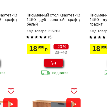
вартет-13
Письменный стол Квартет-13
Письменн
й крафт/
1450 дуб золотой крафт/
1450 ду
белый
графит
Код товара: 215263
Код товар
(
5
)
-20 %
18
18
990
99
Р
23 740
каз
под заказ