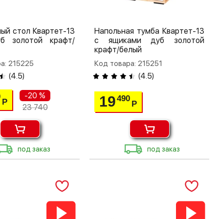
ый стол Квартет-13
Напольная тумба Квартет-13
б золотой крафт/
с ящиками дуб золотой
крафт/белый
а: 215225
Код товара: 215251
(
4.5
)
(
4.5
)
-20 %
0
19
490
Р
Р
23 740
под заказ
под заказ