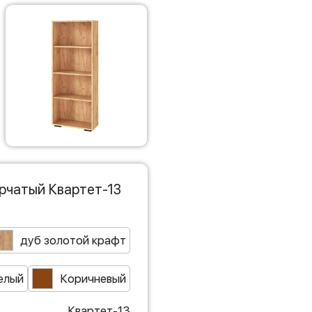
рчатый Квартет-13
дуб золотой крафт
елый
Коричневый
Квартет-13