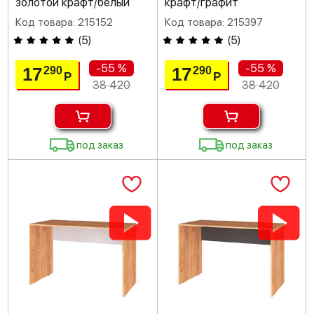
золотой крафт/белый
крафт/графит
Код товара: 215152
Код товара: 215397
(
5
)
(
5
)
-55 %
-55 %
17
17
290
290
Р
Р
38 420
38 420
под заказ
под заказ