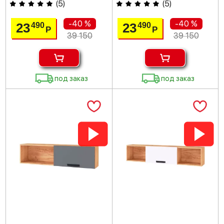
(
5
)
(
5
)
-40 %
-40 %
23
23
490
490
Р
Р
39 150
39 150
под заказ
под заказ