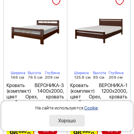
Ширина
Высота
Глубина
Ширина
Высота
Глубина
146 см
76.5 см
209 см
125.8 см
85 см
209 см
Кровать ВЕРОНИКА-3
Кровать ВЕРОНИКА-1
(комплект) 1400х2000,
(комплект) 1200х2000,
цвет Орех, кровать
цвет Орех, кровать
двойная
двойная
На сайте используются
Cookie
.
Код товара: 254793
Код товара: 254769
(
5
)
(
5
)
Хорошо
-50 %
-45 %
96
96
690
990