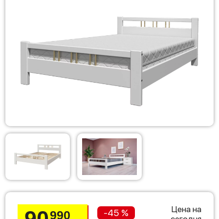
Цена на
90
-45 %
990
сегодня