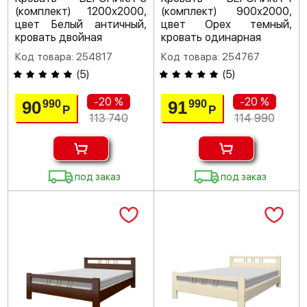
(комплект) 1200х2000,
(комплект) 900х2000,
цвет Белый античный,
цвет Орех темный,
кровать двойная
кровать одинарная
Код товара: 254817
Код товара: 254767
(
5
)
(
5
)
-20 %
-20 %
90
91
990
990
Р
Р
113 740
114 990
под заказ
под заказ