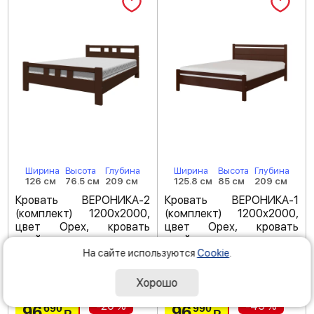
Ширина
Высота
Глубина
Ширина
Высота
Глубина
126 см
76.5 см
209 см
125.8 см
85 см
209 см
Кровать ВЕРОНИКА-2
Кровать ВЕРОНИКА-1
(комплект) 1200х2000,
(комплект) 1200х2000,
цвет Орех, кровать
цвет Орех, кровать
двойная
двойная
На сайте используются
Cookie
.
Код товара: 254772
Код товара: 254769
(
5
)
(
5
)
Хорошо
-20 %
-45 %
96
96
690
990