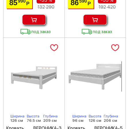
-35 %
-55 %
85
86
990
590
Р
Р
132 290
192 420
под заказ
под заказ
Ширина
Высота
Глубина
Ширина
Высота
Глубина
126 см
76.5 см
209 см
96 см
126 см
206 см
Кровать ВЕРОНИКА-3
Кровать ВЕРОНИКА-5