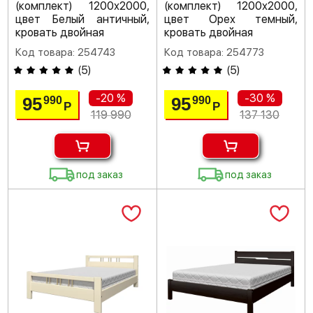
(комплект) 1200х2000,
(комплект) 1200х2000,
цвет Белый античный,
цвет Орех темный,
кровать двойная
кровать двойная
Код товара: 254743
Код товара: 254773
(
5
)
(
5
)
-20 %
-30 %
95
95
990
990
Р
Р
119 990
137 130
под заказ
под заказ