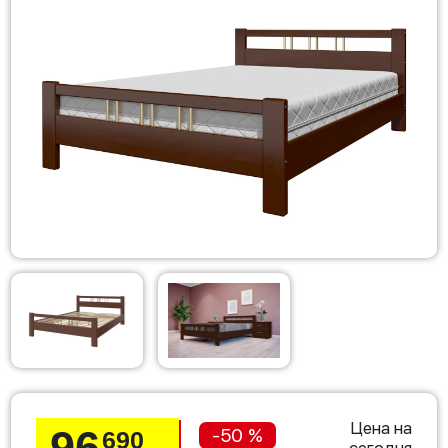
Цена на
96
-50 %
690
сегодня