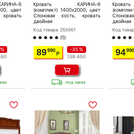
РИНА-6
Кровать КАРИНА-6
Крова
000, цвет
(комплект) 1400х2000, цвет
(комплек
 кровать
Слоновая кость, кровать
Слонова
двойная
двойная
Код товара: 255061
Код товар
(
5
)
 %
-35 %
89
94
990
99
Р
350
138 450
каз
под заказ