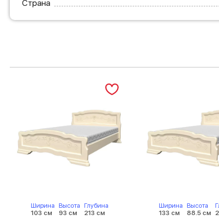
Страна
Ширина
Высота
Глубина
Ширина
Высота
Г
103 см
93 см
213 см
133 см
88.5 см
2