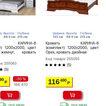
а
Высота
Глубина
Ширина
Высота
Глубина
м
88.5 см
213 см
133 см
88.5 см
213 см
ть КАРИНА-6
Кровать КАРИНА-6
т) 1200х2000, цвет
(комплект) 1200х2000, цвет
жемчуг, кровать
Орех, кровать двойная
Код товара: 255055
а: 255063
(
5
)
(
5
)
-30 %
90
116
490
Р
Р
166 410
под заказ
под заказ