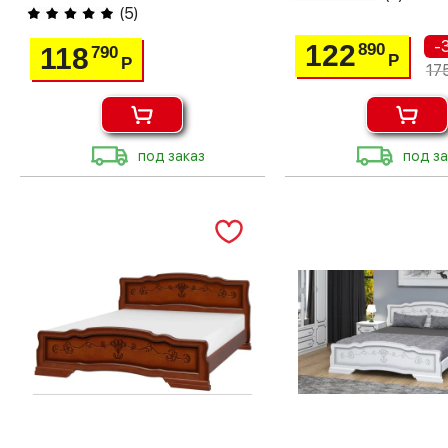
(
5
)
-
122
890
118
790
Р
Р
17
под заказ
под за