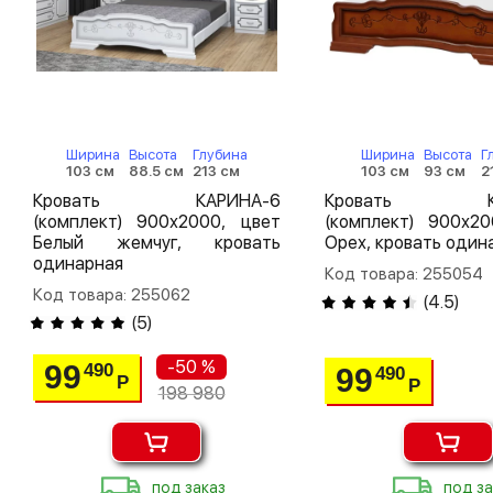
Ширина
Высота
Глубина
Ширина
Высота
Г
103 см
88.5 см
213 см
103 см
93 см
2
Кровать КАРИНА-6
Кровать КА
(комплект) 900х2000, цвет
(комплект) 900х20
Белый жемчуг, кровать
Орех, кровать один
одинарная
Код товара: 255054
Код товара: 255062
(
4.5
)
(
5
)
-50 %
99
490
99
490
Р
Р
198 980
под заказ
под за