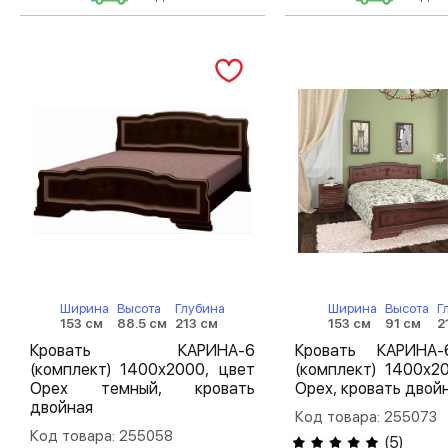
Ширина
Высота
Глубина
Ширина
Высота
Г
153 см
88.5 см
213 см
153 см
91 см
2
Кровать КАРИНА-6
Кровать КАРИНА
(комплект) 1400х2000, цвет
(комплект) 1400х2
Орех темный, кровать
Орех, кровать двой
двойная
Код товара: 255073
Код товара: 255058
(
5
)