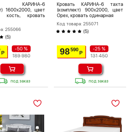
ть КАРИНА-6
Кровать КАРИНА-6 тахта
т) 1600х2000, цвет
(комплект) 900х2000, цвет
я кость, кровать
Орех, кровать одинарная
Код товара: 255071
а: 255066
(
5
)
(
5
)
-50 %
-25 %
98
0
590
Р
Р
189 980
131 450
под заказ
под заказ