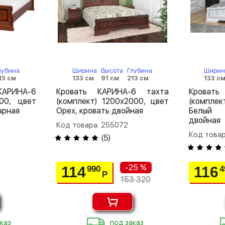
лубина
Ширина
Высота
Глубина
Ширин
13 см
133 см
91 см
213 см
133 с
РИНА-6
Кровать КАРИНА-6 тахта
Крова
00, цвет
(комплект) 1200х2000, цвет
(комплек
арная
Орех, кровать двойная
Белый 
двойная
Код товара: 255072
Код товар
(
5
)
-25 %
114
116
990
4
Р
153 320
каз
под заказ