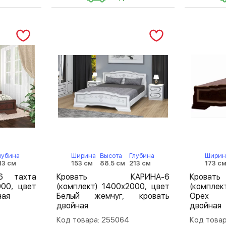
лубина
Ширина
Высота
Глубина
Ширин
13 см
153 см
88.5 см
213 см
173 с
-6 тахта
Кровать КАРИНА-6
Крова
000, цвет
(комплект) 1400х2000, цвет
(комплек
ная
Белый жемчуг, кровать
Орех т
двойная
двойная
Код товара: 255064
Код товар