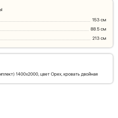
ы
153 см
88.5 см
213 см
плект) 1400х2000, цвет Орех, кровать двойная