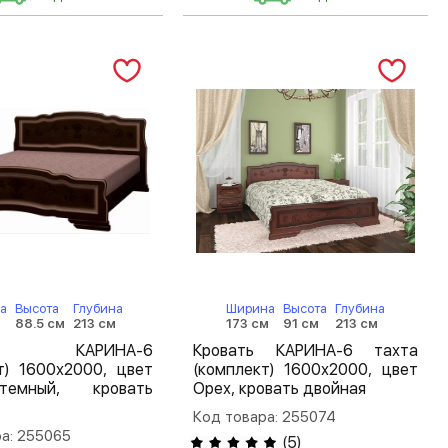
а
Высота
Глубина
Ширина
Высота
Глубина
м
88.5 см
213 см
173 см
91 см
213 см
ть КАРИНА-6
Кровать КАРИНА-6 тахта
т) 1600х2000, цвет
(комплект) 1600х2000, цвет
емный, кровать
Орех, кровать двойная
Код товара: 255074
а: 255065
(
5
)