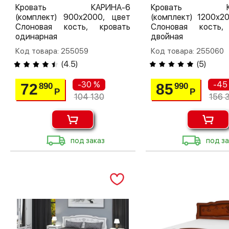
Кровать КАРИНА-6
Кровать КА
(комплект) 900х2000, цвет
(комплект) 1200х2
Слоновая кость, кровать
Слоновая кость,
одинарная
двойная
Код товара: 255059
Код товара: 255060
(
4.5
)
(
5
)
-30 %
-45
72
85
890
990
Р
Р
104 130
156 
под заказ
под за