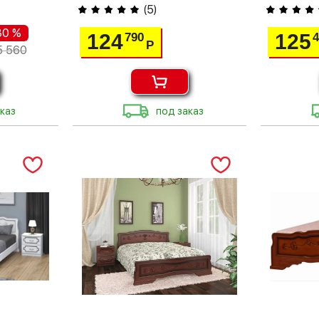
(
5
)
30 %
124
125
790
Р
5 560
каз
под заказ