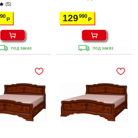
(
5
)
129
490
990
Р
Р
под заказ
под заказ