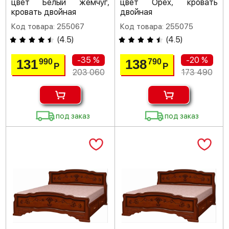
цвет Белый жемчуг,
цвет Орех, кровать
кровать двойная
двойная
Код товара: 255067
Код товара: 255075
(
4.5
)
(
4.5
)
-35 %
-20 %
131
138
990
790
Р
Р
203 060
173 490
под заказ
под заказ