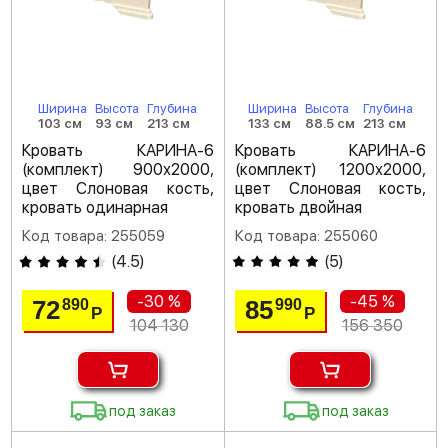
Ширина
Высота
Глубина
Ширина
Высота
Глубина
103 см
93 см
213 см
133 см
88.5 см
213 см
Кровать КАРИНА-6
Кровать КАРИНА-6
(комплект) 900х2000,
(комплект) 1200х2000,
цвет Слоновая кость,
цвет Слоновая кость,
кровать одинарная
кровать двойная
Код товара: 255059
Код товара: 255060
(
4.5
)
(
5
)
-30 %
-45 %
72
85
890
990
Р
Р
104 130
156 350
под заказ
под заказ