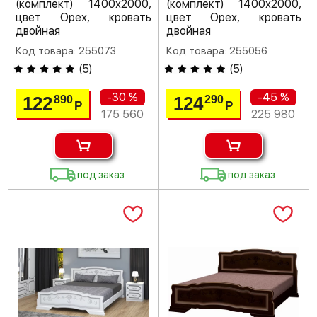
(комплект) 1400х2000,
(комплект) 1400х2000,
цвет Орех, кровать
цвет Орех, кровать
двойная
двойная
Код товара: 255073
Код товара: 255056
(
5
)
(
5
)
-30 %
-45 %
122
124
890
290
Р
Р
175 560
225 980
под заказ
под заказ