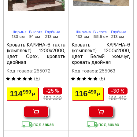
Ширина
Высота
Глубина
Ширина
Высота
Глубина
133 см
91 см
213 см
133 см
88.5 см
213 см
Кровать КАРИНА-6 тахта
Кровать КАРИНА-6
(комплект) 1200х2000,
(комплект) 1200х2000,
цвет Орех, кровать
цвет Белый жемчуг,
двойная
кровать двойная
Код товара: 255072
Код товара: 255063
(
5
)
(
5
)
-25 %
-30 %
114
116
990
490
Р
Р
153 320
166 410
под заказ
под заказ