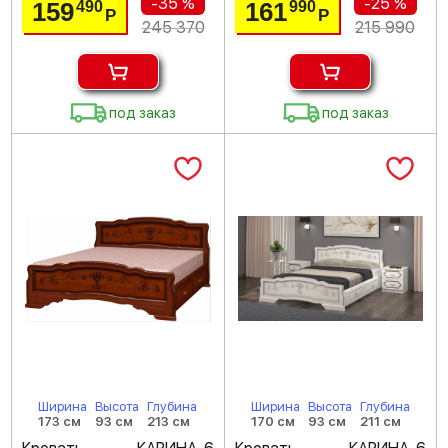
-35 %
-25 %
159
161
490
990
Р
Р
245 370
215 990
под заказ
под заказ
Ширина
Высота
Глубина
Ширина
Высота
Глубина
173 см
93 см
213 см
170 см
93 см
211 см