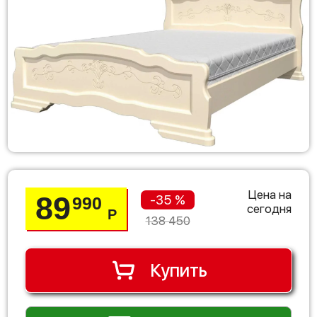
Цена на
89
-35 %
990
сегодня
Р
138 450
Купить