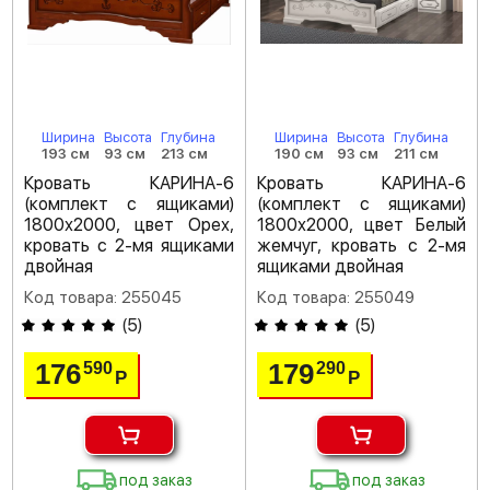
Ширина
Высота
Глубина
Ширина
Высота
Глубина
193 см
93 см
213 см
190 см
93 см
211 см
Кровать КАРИНА-6
Кровать КАРИНА-6
(комплект с ящиками)
(комплект с ящиками)
1800х2000, цвет Орех,
1800х2000, цвет Белый
кровать с 2-мя ящиками
жемчуг, кровать с 2-мя
двойная
ящиками двойная
Код товара: 255045
Код товара: 255049
(
5
)
(
5
)
176
179
590
290
Р
Р
под заказ
под заказ