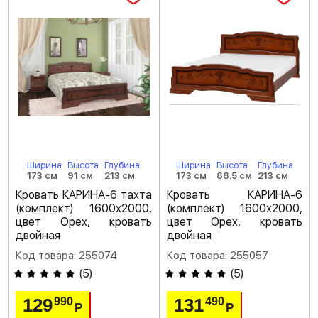
Ширина
Высота
Глубина
Ширина
Высота
Глубина
173 см
91 см
213 см
173 см
88.5 см
213 см
Кровать КАРИНА-6 тахта
Кровать КАРИНА-6
(комплект) 1600х2000,
(комплект) 1600х2000,
цвет Орех, кровать
цвет Орех, кровать
двойная
двойная
Код товара: 255074
Код товара: 255057
(
5
)
(
5
)
129
131
990
490
Р
Р