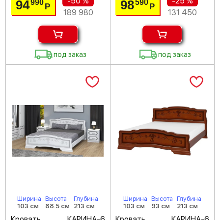
-50 %
-25 %
94
98
990
590
Р
Р
189 980
131 450
под заказ
под заказ
Ширина
Высота
Глубина
Ширина
Высота
Глубина
103 см
88.5 см
213 см
103 см
93 см
213 см
Кровать КАРИНА-6
Кровать КАРИНА-6