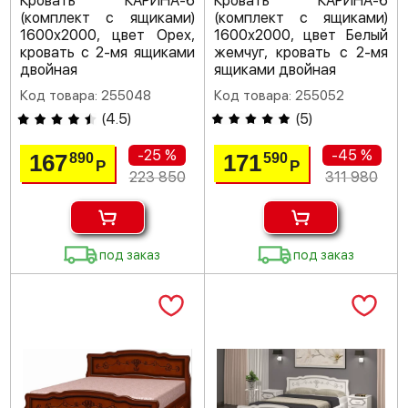
Кровать КАРИНА-6
Кровать КАРИНА-6
(комплект с ящиками)
(комплект с ящиками)
1600х2000, цвет Орех,
1600х2000, цвет Белый
кровать с 2-мя ящиками
жемчуг, кровать с 2-мя
двойная
ящиками двойная
Код товара: 255048
Код товара: 255052
(
4.5
)
(
5
)
-25 %
-45 %
167
171
890
590
Р
Р
223 850
311 980
под заказ
под заказ