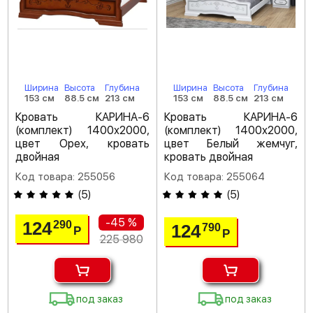
Ширина
Высота
Глубина
Ширина
Высота
Глубина
153 см
88.5 см
213 см
153 см
88.5 см
213 см
Кровать КАРИНА-6
Кровать КАРИНА-6
(комплект) 1400х2000,
(комплект) 1400х2000,
цвет Орех, кровать
цвет Белый жемчуг,
двойная
кровать двойная
Код товара: 255056
Код товара: 255064
(
5
)
(
5
)
-45 %
124
290
124
790
Р
Р
225 980
под заказ
под заказ