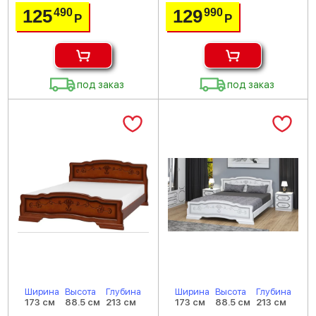
125
129
490
990
Р
Р
под заказ
под заказ
Ширина
Высота
Глубина
Ширина
Высота
Глубина
173 см
88.5 см
213 см
173 см
88.5 см
213 см