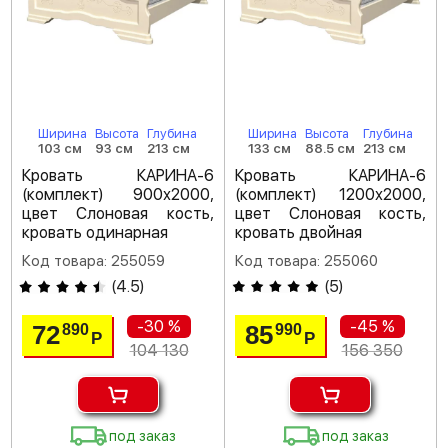
Ширина
Высота
Глубина
Ширина
Высота
Глубина
103 см
93 см
213 см
133 см
88.5 см
213 см
Кровать КАРИНА-6
Кровать КАРИНА-6
(комплект) 900х2000,
(комплект) 1200х2000,
цвет Слоновая кость,
цвет Слоновая кость,
кровать одинарная
кровать двойная
Код товара: 255059
Код товара: 255060
(
4.5
)
(
5
)
-30 %
-45 %
72
85
890
990
Р
Р
104 130
156 350
под заказ
под заказ