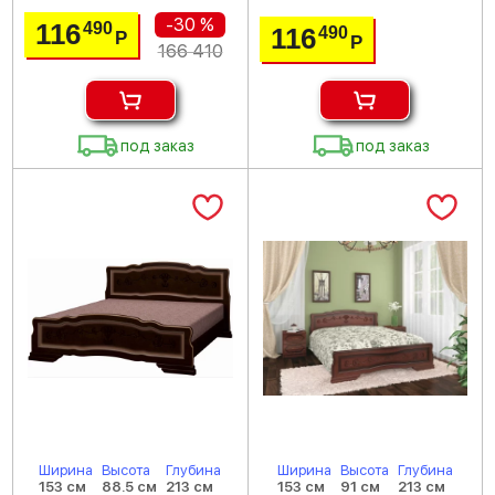
-30 %
116
490
116
490
Р
Р
166 410
под заказ
под заказ
Ширина
Высота
Глубина
Ширина
Высота
Глубина
153 см
88.5 см
213 см
153 см
91 см
213 см