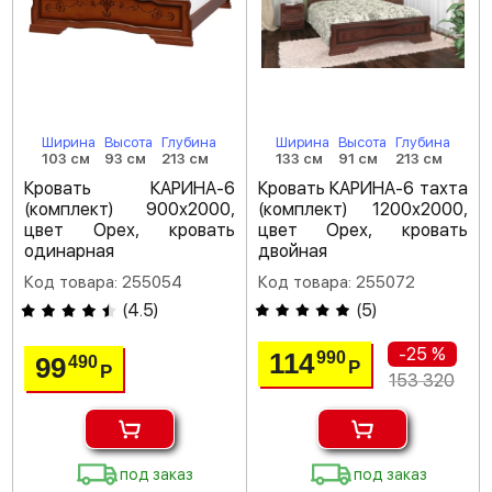
Ширина
Высота
Глубина
Ширина
Высота
Глубина
103 см
93 см
213 см
133 см
91 см
213 см
Кровать КАРИНА-6
Кровать КАРИНА-6 тахта
(комплект) 900х2000,
(комплект) 1200х2000,
цвет Орех, кровать
цвет Орех, кровать
одинарная
двойная
Код товара: 255054
Код товара: 255072
(
4.5
)
(
5
)
-25 %
114
990
99
490
Р
Р
153 320
под заказ
под заказ