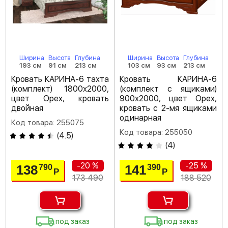
Ширина
Высота
Глубина
Ширина
Высота
Глубина
193 см
91 см
213 см
103 см
93 см
213 см
Кровать КАРИНА-6 тахта
Кровать КАРИНА-6
(комплект) 1800х2000,
(комплект с ящиками)
цвет Орех, кровать
900х2000, цвет Орех,
двойная
кровать с 2-мя ящиками
одинарная
Код товара: 255075
Код товара: 255050
(
4.5
)
(
4
)
-20 %
-25 %
138
141
790
390
Р
Р
173 490
188 520
под заказ
под заказ