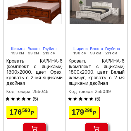
Ширина
Высота
Глубина
Ширина
Высота
Глубина
193 см
93 см
213 см
190 см
93 см
211 см
Кровать КАРИНА-6
Кровать КАРИНА-6
(комплект с ящиками)
(комплект с ящиками)
1800х2000, цвет Орех,
1800х2000, цвет Белый
кровать с 2-мя ящиками
жемчуг, кровать с 2-мя
двойная
ящиками двойная
Код товара: 255045
Код товара: 255049
(
5
)
(
5
)
176
179
590
290
Р
Р