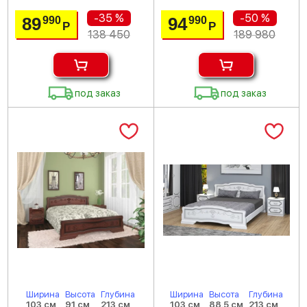
-35 %
-50 %
89
94
990
990
Р
Р
138 450
189 980
под заказ
под заказ
Ширина
Высота
Глубина
Ширина
Высота
Глубина
103 см
91 см
213 см
103 см
88.5 см
213 см