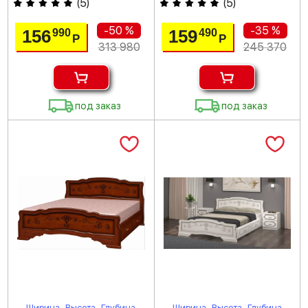
(
5
)
(
5
)
-50 %
-35 %
156
159
990
490
Р
Р
313 980
245 370
под заказ
под заказ
Ширина
Высота
Глубина
Ширина
Высота
Глубина