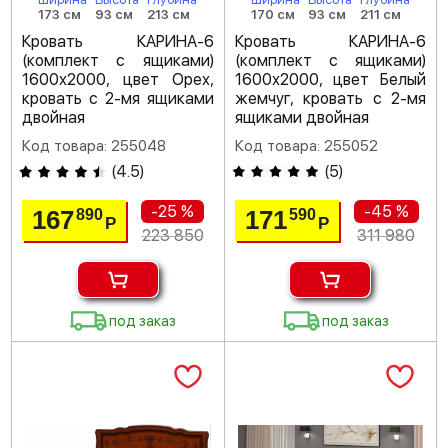
173 см
93 см
213 см
170 см
93 см
211 см
Кровать КАРИНА-6
Кровать КАРИНА-6
(комплект с ящиками)
(комплект с ящиками)
1600х2000, цвет Орех,
1600х2000, цвет Белый
кровать с 2-мя ящиками
жемчуг, кровать с 2-мя
двойная
ящиками двойная
Код товара: 255048
Код товара: 255052
(
4.5
)
(
5
)
-25 %
-45 %
167
171
890
590
Р
Р
223 850
311 980
под заказ
под заказ