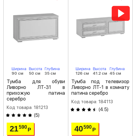
Ширина
Высота
Глубина
Ширина
Высота
Глубина
90 см
50 см
35 см
126 см
41.2 см
45 см
Тумба для обуви
Тумба под телевизор
Ливорно ЛТ-31 в
Ливорно ЛТ-1 в комнату
прихожую патина
патина серебро
серебро
Код товара: 184113
Код товара: 181213
(
4.5
)
(
5
)
21
40
590
590
Р
Р