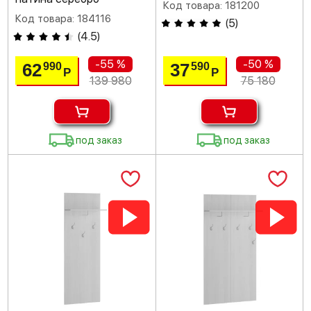
Код товара: 181200
Код товара: 184116
(
5
)
(
4.5
)
-55 %
-50 %
62
37
990
590
Р
Р
139 980
75 180
под заказ
под заказ