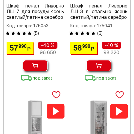
Шкаф пенал Ливорно
Шкаф пенал Ливорно
ЛШ-7 для посуды ясень
ЛШ-3 в спальню ясень
светлый/патина серебро
светлый/патина серебро
Код товара: 175053
Код товара: 175041
(
5
)
(
5
)
-40 %
-40 %
57
58
990
990
Р
Р
96 650
98 320
под заказ
под заказ