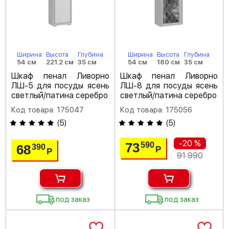
Ширина
Высота
Глубина
Ширина
Высота
Глубина
54 см
221.2 см
35 см
54 см
180 см
35 см
Шкаф пенал Ливорно
Шкаф пенал Ливорно
ЛШ-5 для посуды ясень
ЛШ-8 для посуды ясень
светлый/патина серебро
светлый/патина серебро
Код товара: 175047
Код товара: 175056
(
5
)
(
5
)
-20 %
73
590
68
390
Р
Р
91 990
под заказ
под заказ