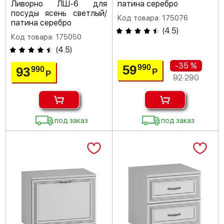
Ливорно ЛШ-6 для
патина серебро
посуды ясень светлый/
Код товара: 175076
патина серебро
(
4.5
)
Код товара: 175050
(
4.5
)
-35 %
59
990
93
990
Р
Р
92 290
под заказ
под заказ