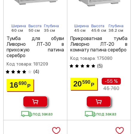
Ширина
Высота
Глубина
Ширина
Высота
Глубина
60 см
50 см
35 см
45 см
45.6 см
38.2 см
Тумба для обуви
Прикроватная тумба
Ливорно ЛТ-30 в
Ливорно ЛТ-20 в
прихожую патина
комнату патина серебро
серебро
Код товара: 175080
Код товара: 181209
(
5
)
(
4
)
-55 %
20
590
16
690
Р
Р
45 760
под заказ
под заказ