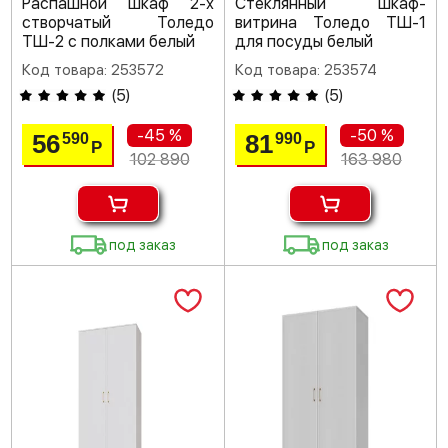
Распашной шкаф 2-х
Стеклянный шкаф-
створчатый Толедо
витрина Толедо ТШ-1
ТШ-2 с полками белый
для посуды белый
Код товара: 253572
Код товара: 253574
(
5
)
(
5
)
-45 %
-50 %
56
81
590
990
Р
Р
102 890
163 980
под заказ
под заказ