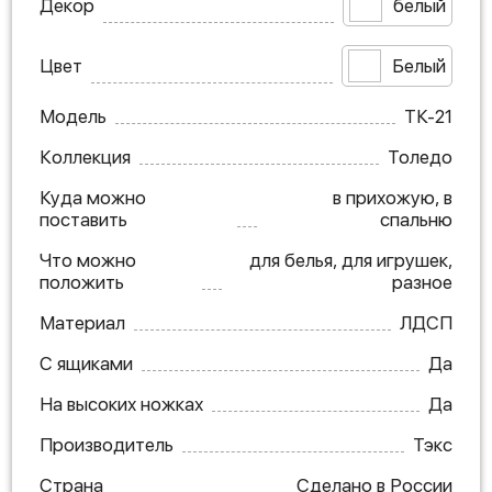
Декор
белый
Цвет
Белый
Модель
ТК-21
Коллекция
Толедо
Куда можно
в прихожую, в
поставить
спальню
Что можно
для белья, для игрушек,
положить
разное
Материал
ЛДСП
С ящиками
Да
На высоких ножках
Да
Производитель
Тэкс
Страна
Сделано в России