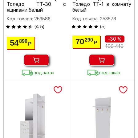
Толедо ТТ-30 с
Толедо ТТ-1 в комнату
ящиками белый
белый
Код товара: 253586
Код товара: 253578
(
4.5
)
(
5
)
-30 %
70
290
54
890
Р
Р
100 410
под заказ
под заказ