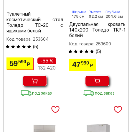
Ширина
Высота
Глубина
Туалетный
175 см
92.2 см
204.6 см
косметический стол
Двуспальная кровать
Толедо ТС-20 с
140х200 Толедо ТКР-1
ящиками белый
белый
Код товара: 253604
Код товара: 253600
(
5
)
(
5
)
-55 %
59
590
47
990
Р
Р
132 420
под заказ
под заказ