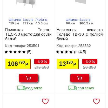
Ширина
Высота
Глубина
Ширина
Высота
110 см
222 см
40.6 см
60 см
160.9 см
Прихожая Толедо
Настенная вешалка
ТЦС-30 место для обуви
Толедо ТВ-30 с полкой
белый
белый
Код товара: 253591
Код товара: 253582
(
5
)
(
4.5
)
-50 %
-50 %
106
13
790
190
Р
Р
213 580
26 380
под заказ
под заказ