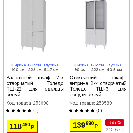
Ширина
Высота
Глубина
Ширина
Высота
Глубина
100 см
222 см
54.7 см
90 см
222 см
40.9 см
Распашной шкаф 2-х
Стеклянный шкаф-
створчатый Толедо
витрина 2-х створчатый
ТШ-22 для одежды
Толедо ТШ-3 для
белый
посуды белый
Код товара: 253608
Код товара: 253580
(
5
)
(
5
)
-55 %
139
890
118
490
Р
Р
310 870