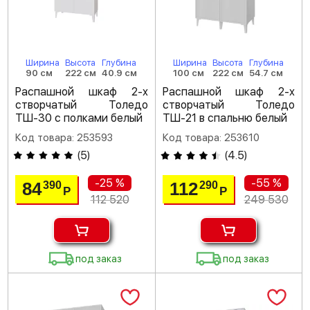
Ширина
Высота
Глубина
Ширина
Высота
Глубина
90 см
222 см
40.9 см
100 см
222 см
54.7 см
Распашной шкаф 2-х
Распашной шкаф 2-х
створчатый Толедо
створчатый Толедо
ТШ-30 с полками белый
ТШ-21 в спальню белый
Код товара: 253593
Код товара: 253610
(
5
)
(
4.5
)
-25 %
-55 %
84
112
390
290
Р
Р
112 520
249 530
под заказ
под заказ