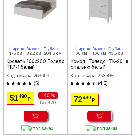
Ширина
Высота
Глубина
Ширина
Высота
Глубина
175 см
92.2 см
204.6 см
80 см
108 см
43.5 см
Кровать 160х200 Толедо
Комод Толедо ТК-20 в
ТКР-1 белый
спальню белый
Код товара: 253603
Код товара: 253598
(
5
)
(
4.5
)
-40 %
51
490
72
490
Р
Р
85 820
под заказ
под заказ