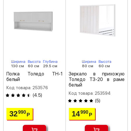
Ширина
Высота
Глубина
Ширина
Высота
130 см
60 см
29.5 см
80 см
60 см
Полка Толедо ТН-1
Зеркало в прихожую
белый
Толедо ТЗ-20 в раме
белый
Код товара: 253576
Код товара: 253594
(
4.5
)
(
5
)
32
14
990
990
Р
Р