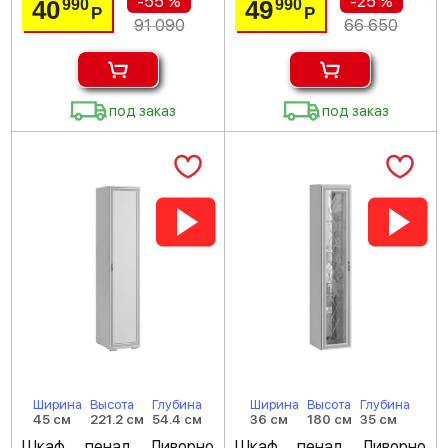
-55 %
-25 %
40
49
990
990
Р
Р
91 090
66 650
под заказ
под заказ
Ширина
Высота
Глубина
Ширина
Высота
Глубина
45 см
221.2 см
54.4 см
36 см
180 см
35 см
Шкаф пенал Ливорно
Шкаф пенал Ливорно