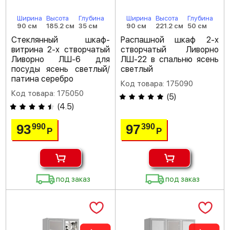
Ширина
Высота
Глубина
Ширина
Высота
Глубина
90 см
185.2 см
35 см
90 см
221.2 см
50 см
Стеклянный шкаф-
Распашной шкаф 2-х
витрина 2-х створчатый
створчатый Ливорно
Ливорно ЛШ-6 для
ЛШ-22 в спальню ясень
посуды ясень светлый/
светлый
патина серебро
Код товара: 175090
Код товара: 175050
(
5
)
(
4.5
)
93
97
990
390
Р
Р
под заказ
под заказ