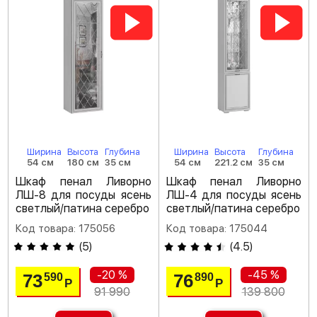
Ширина
Высота
Глубина
Ширина
Высота
Глубина
54 см
180 см
35 см
54 см
221.2 см
35 см
Шкаф пенал Ливорно
Шкаф пенал Ливорно
ЛШ-8 для посуды ясень
ЛШ-4 для посуды ясень
светлый/патина серебро
светлый/патина серебро
Код товара: 175056
Код товара: 175044
(
5
)
(
4.5
)
-20 %
-45 %
73
76
590
890
Р
Р
91 990
139 800