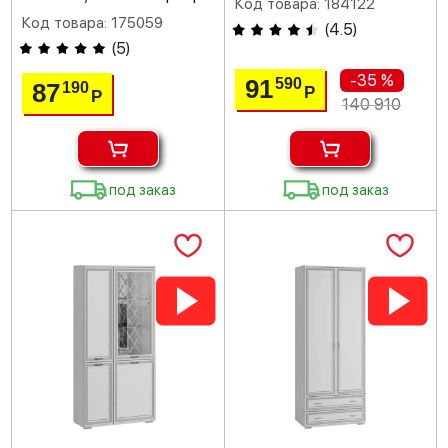
Код товара: 184122
Код товара: 175059
(
4.5
)
(
5
)
-35 %
91
590
87
190
Р
Р
140 910
под заказ
под заказ