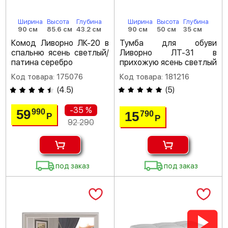
Ширина
Высота
Глубина
Ширина
Высота
Глубина
90 см
85.6 см
43.2 см
90 см
50 см
35 см
Комод Ливорно ЛК-20 в
Тумба для обуви
спальню ясень светлый/
Ливорно ЛТ-31 в
патина серебро
прихожую ясень светлый
Код товара: 175076
Код товара: 181216
(
4.5
)
(
5
)
-35 %
59
990
15
790
Р
Р
92 290
под заказ
под заказ