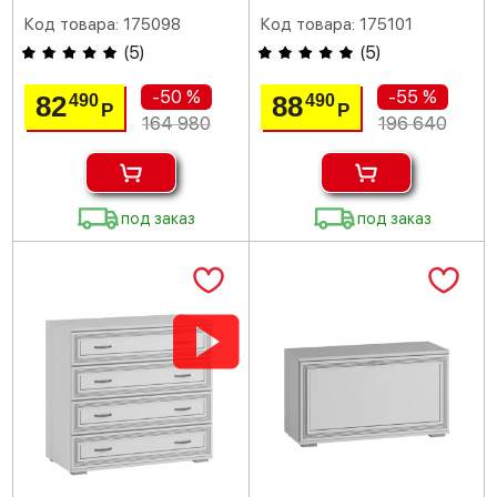
Код товара: 175098
Код товара: 175101
(
5
)
(
5
)
-50 %
-55 %
82
88
490
490
Р
Р
164 980
196 640
под заказ
под заказ