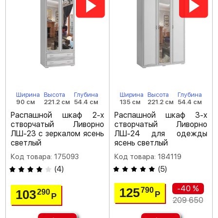
Ширина
Высота
Глубина
Ширина
Высота
Глубина
90 см
221.2 см
54.4 см
135 см
221.2 см
54.4 см
Распашной шкаф 2-х
Распашной шкаф 3-х
створчатый Ливорно
створчатый Ливорно
ЛШ-23 с зеркалом ясень
ЛШ-24 для одежды
светлый
ясень светлый
Код товара: 175093
Код товара: 184119
(
4
)
(
5
)
-40 %
125
790
103
290
Р
Р
209 650