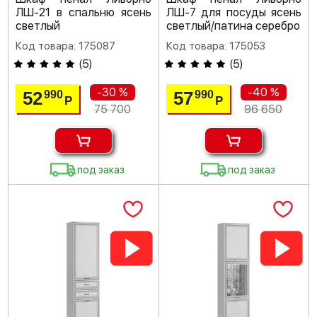
ЛШ-21 в спальню ясень
ЛШ-7 для посуды ясень
светлый
светлый/патина серебро
Код товара: 175087
Код товара: 175053
(
5
)
(
5
)
-30 %
-40 %
52
57
990
990
Р
Р
75 700
96 650
под заказ
под заказ