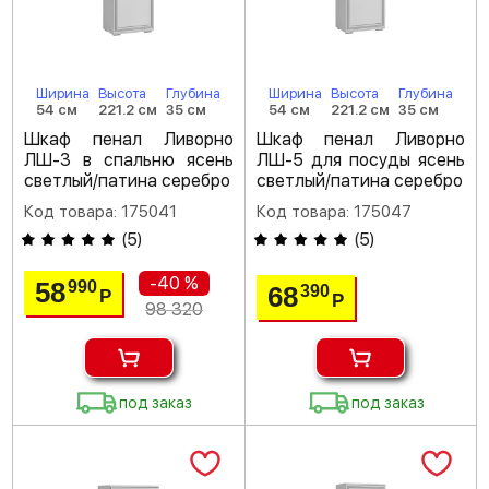
Ширина
Высота
Глубина
Ширина
Высота
Глубина
54 см
221.2 см
35 см
54 см
221.2 см
35 см
Шкаф пенал Ливорно
Шкаф пенал Ливорно
ЛШ-3 в спальню ясень
ЛШ-5 для посуды ясень
светлый/патина серебро
светлый/патина серебро
Код товара: 175041
Код товара: 175047
(
5
)
(
5
)
-40 %
58
990
68
390
Р
Р
98 320
под заказ
под заказ