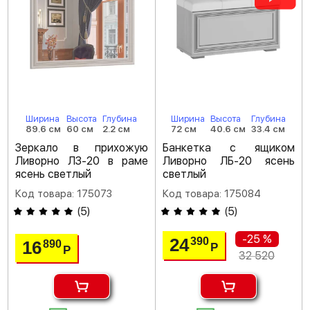
Ширина
Высота
Глубина
Ширина
Высота
Глубина
89.6 см
60 см
2.2 см
72 см
40.6 см
33.4 см
Зеркало в прихожую
Банкетка с ящиком
Ливорно ЛЗ-20 в раме
Ливорно ЛБ-20 ясень
ясень светлый
светлый
Код товара: 175073
Код товара: 175084
(
5
)
(
5
)
-25 %
24
390
16
890
Р
Р
32 520