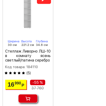
Ширина
Высота
Глубина
30 см
221.2 см
34.8 см
Стеллаж Ливорно ЛШ-10
в комнату ясень
светлый/патина серебро
Код товара: 184110
(
5
)
-55 %
16
990
Р
37 760