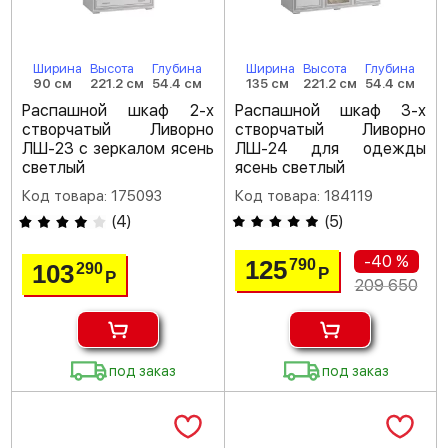
Ширина
Высота
Глубина
Ширина
Высота
Глубина
90 см
221.2 см
54.4 см
135 см
221.2 см
54.4 см
Распашной шкаф 2-х
Распашной шкаф 3-х
створчатый Ливорно
створчатый Ливорно
ЛШ-23 с зеркалом ясень
ЛШ-24 для одежды
светлый
ясень светлый
Код товара: 175093
Код товара: 184119
(
4
)
(
5
)
-40 %
125
790
103
290
Р
Р
209 650
под заказ
под заказ