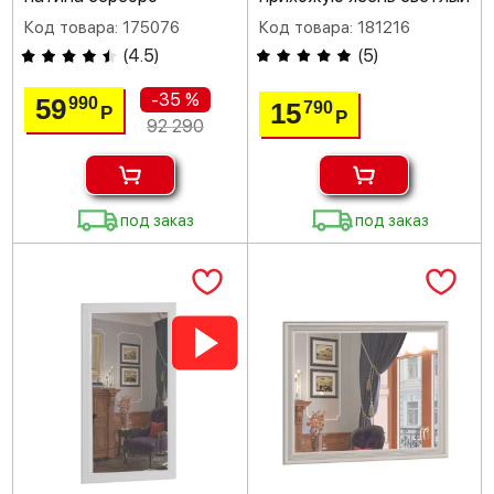
Код товара: 175076
Код товара: 181216
(
4.5
)
(
5
)
-35 %
59
990
15
790
Р
Р
92 290
под заказ
под заказ