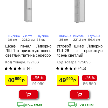
Ширина
Высота
Глубина
Ширина
Высота
Глубина
36 см
221.2 см
35 см
35 см
221.2 см
54.4 см
Шкаф пенал Ливорно
Угловой шкаф Ливорно
ЛШ-1 в прихожую ясень
ЛШ-26 в прихожую
светлый/патина серебро
ясень светлый
Код товара: 197166
Код товара: 175095
(
4
)
(
4.5
)
-55 %
-25 %
40
49
990
990
Р
Р
91 090
66 650
под заказ
под заказ