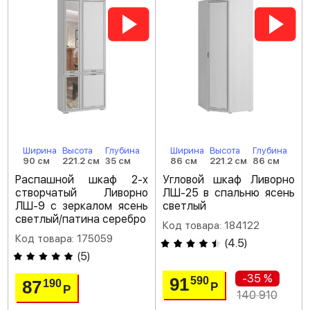
Ширина
Высота
Глубина
Ширина
Высота
Глубина
90 см
221.2 см
35 см
86 см
221.2 см
86 см
Распашной шкаф 2-х
Угловой шкаф Ливорно
створчатый Ливорно
ЛШ-25 в спальню ясень
ЛШ-9 с зеркалом ясень
светлый
светлый/патина серебро
Код товара: 184122
Код товара: 175059
(
4.5
)
(
5
)
-35 %
91
590
87
190
Р
Р
140 910