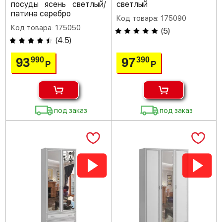
посуды ясень светлый/
светлый
патина серебро
Код товара: 175090
Код товара: 175050
(
5
)
(
4.5
)
93
97
990
390
Р
Р
под заказ
под заказ