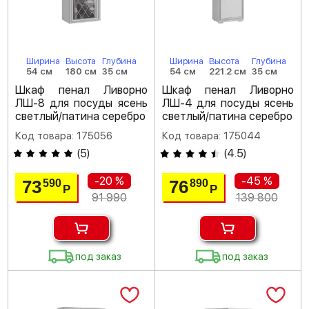
Ширина
Высота
Глубина
Ширина
Высота
Глубина
54 см
180 см
35 см
54 см
221.2 см
35 см
Шкаф пенал Ливорно
Шкаф пенал Ливорно
ЛШ-8 для посуды ясень
ЛШ-4 для посуды ясень
светлый/патина серебро
светлый/патина серебро
Код товара: 175056
Код товара: 175044
(
5
)
(
4.5
)
-20 %
-45 %
73
76
590
890
Р
Р
91 990
139 800
под заказ
под заказ