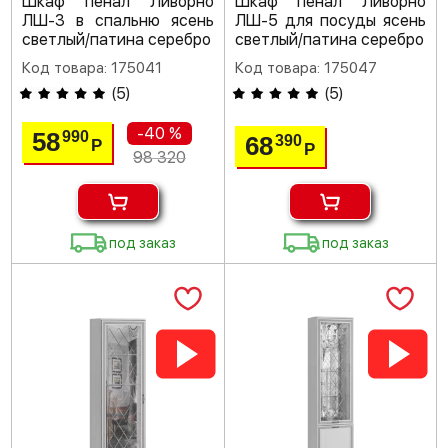
Шкаф пенал Ливорно
Шкаф пенал Ливорно
ЛШ-3 в спальню ясень
ЛШ-5 для посуды ясень
светлый/патина серебро
светлый/патина серебро
Код товара: 175041
Код товара: 175047
(
5
)
(
5
)
-40 %
58
990
68
390
Р
Р
98 320
под заказ
под заказ