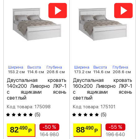
Ширина
Высота
Глубина
Ширина
Высота
Глубина
153.2 см
114.6 см
208.6 см
173.2 см
114.6 см
208.6 см
Двуспальная кровать
Двуспальная кровать
140х200 Ливорно ЛКР-1
160х200 Ливорно ЛКР-1
с ящиками ясень
с ящиками ясень
светлый
светлый
Код товара: 175098
Код товара: 175101
(
5
)
(
5
)
-50 %
-55 %
82
88
490
490
Р
Р
164 980
196 640