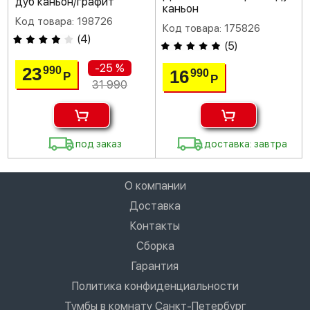
дуб каньон/графит
каньон
Код товара: 198726
Код товара: 175826
(
4
)
(
5
)
-25 %
23
990
16
990
Р
Р
31 990
под заказ
доставка: завтра
О компании
Доставка
Контакты
Сборка
Гарантия
Политика конфиденциальности
Тумбы в комнату Санкт-Петербург