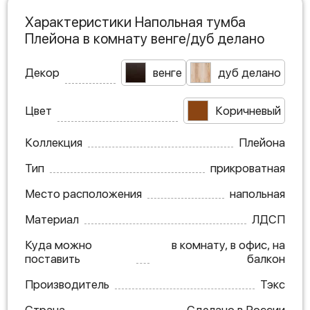
Характеристики Напольная тумба
Плейона в комнату венге/дуб делано
Декор
венге
дуб делано
Цвет
Коричневый
Коллекция
Плейона
Тип
прикроватная
Место расположения
напольная
Материал
ЛДСП
Куда можно
в комнату, в офис, на
поставить
балкон
Производитель
Тэкс