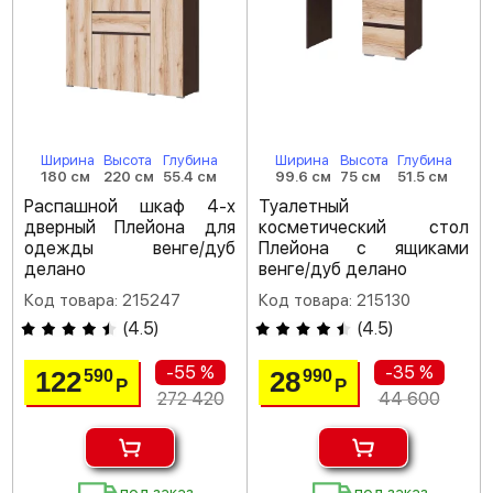
Ширина
Высота
Глубина
Ширина
Высота
Глубина
180 см
220 см
55.4 см
99.6 см
75 см
51.5 см
Распашной шкаф 4-х
Туалетный
дверный Плейона для
косметический стол
одежды венге/дуб
Плейона с ящиками
делано
венге/дуб делано
Код товара: 215247
Код товара: 215130
(
4.5
)
(
4.5
)
-55 %
-35 %
122
28
590
990
Р
Р
272 420
44 600