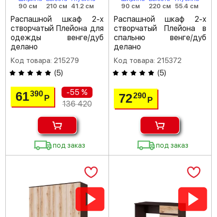
90 см
210 см
41.2 см
90 см
220 см
55.4 см
Распашной шкаф 2-х
Распашной шкаф 2-х
створчатый Плейона для
створчатый Плейона в
одежды венге/дуб
спальню венге/дуб
делано
делано
Код товара: 215279
Код товара: 215372
(
5
)
(
5
)
-55 %
61
390
72
290
Р
Р
136 420
под заказ
под заказ