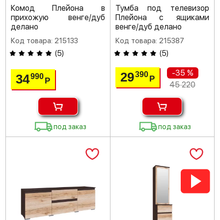
Комод Плейона в
Тумба под телевизор
прихожую венге/дуб
Плейона с ящиками
делано
венге/дуб делано
Код товара: 215133
Код товара: 215387
(
5
)
(
5
)
-35 %
29
390
34
990
Р
Р
45 220
под заказ
под заказ