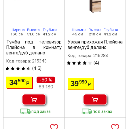
Ширина
Высота
Глубина
Ширина
Высота
Глубина
160 см
51.6 см
41.2 см
45 см
210 см
41.2 см
Тумба под телевизор
Узкая прихожая Плейона
Плейона в комнату
венге/дуб делано
венге/дуб делано
Код товара: 215284
Код товара: 215343
(
4
)
(
4.5
)
-50 %
34
590
39
990
Р
Р
69 180
под заказ
под заказ