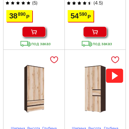
(
5
)
(
4.5
)
38
54
890
590
Р
Р
под заказ
под заказ
Ширина
Высота
Глубина
Ширина
Высота
Глубина