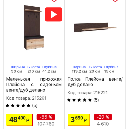
Ширина
Высота
Глубина
Ширина
Высота
Глубина
90 см
210 см
41.2 см
119.2 см
20 см
15 см
Маленькая прихожая
Полка Плейона венге/
Плейона с сиденьем
дуб делано
венге/дуб делано
Код товара: 215221
Код товара: 215261
(
5
)
(
5
)
-55 %
-20 %
48
3
490
690
Р
Р
107 760
4 610