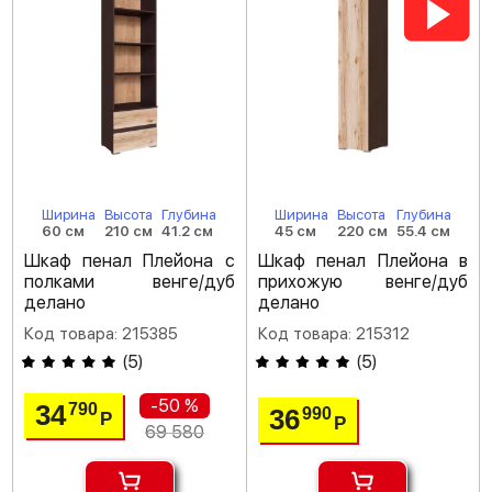
Ширина
Высота
Глубина
Ширина
Высота
Глубина
60 см
210 см
41.2 см
45 см
220 см
55.4 см
Шкаф пенал Плейона с
Шкаф пенал Плейона в
полками венге/дуб
прихожую венге/дуб
делано
делано
Код товара: 215385
Код товара: 215312
(
5
)
(
5
)
-50 %
34
790
36
990
Р
Р
69 580