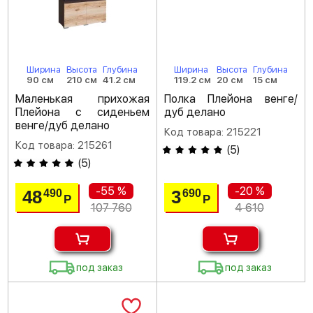
Ширина
Высота
Глубина
Ширина
Высота
Глубина
90 см
210 см
41.2 см
119.2 см
20 см
15 см
Маленькая прихожая
Полка Плейона венге/
Плейона с сиденьем
дуб делано
венге/дуб делано
Код товара: 215221
Код товара: 215261
(
5
)
(
5
)
-55 %
-20 %
48
3
490
690
Р
Р
107 760
4 610
под заказ
под заказ