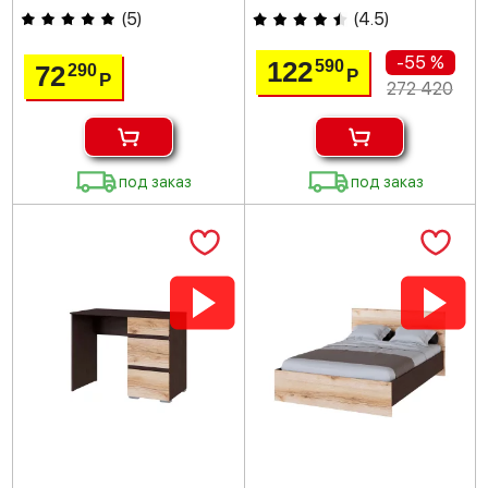
(
5
)
(
4.5
)
-55 %
122
590
72
290
Р
Р
272 420
под заказ
под заказ