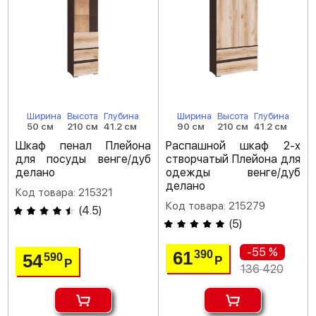
Ширина
Высота
Глубина
Ширина
Высота
Глубина
50 см
210 см
41.2 см
90 см
210 см
41.2 см
Шкаф пенал Плейона
Распашной шкаф 2-х
для посуды венге/дуб
створчатый Плейона для
делано
одежды венге/дуб
делано
Код товара: 215321
Код товара: 215279
(
4.5
)
(
5
)
-55 %
61
390
54
590
Р
Р
136 420