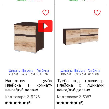
Ширина
Высота
Глубина
Ширина
Высота
Глубина
40 см
46.9 см
39.3 см
135 см
51.6 см
41.2 см
Напольная тумба
Тумба под телевизор
Плейона в комнату
Плейона с ящиками
венге/дуб делано
венге/дуб делано
Код товара: 215246
Код товара: 215387
(
5
)
(
5
)