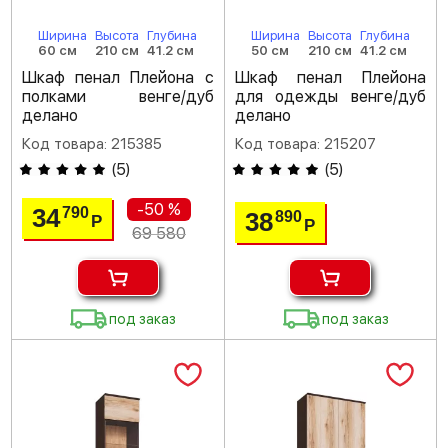
Ширина
Высота
Глубина
Ширина
Высота
Глубина
60 см
210 см
41.2 см
50 см
210 см
41.2 см
Шкаф пенал Плейона с
Шкаф пенал Плейона
полками венге/дуб
для одежды венге/дуб
делано
делано
Код товара: 215385
Код товара: 215207
(
5
)
(
5
)
-50 %
34
790
38
890
Р
Р
69 580
под заказ
под заказ