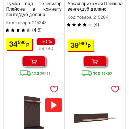
Тумба под телевизор
Узкая прихожая Плейона
Плейона в комнату
венге/дуб делано
венге/дуб делано
Код товара: 215284
Код товара: 215343
(
4
)
(
4.5
)
-50 %
34
590
39
990
Р
Р
69 180
под заказ
под заказ