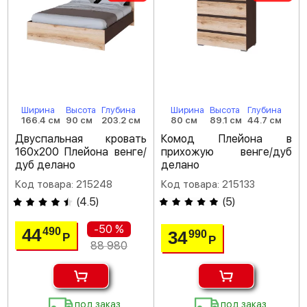
Ширина
Высота
Глубина
Ширина
Высота
Глубина
166.4 см
90 см
203.2 см
80 см
89.1 см
44.7 см
Двуспальная кровать
Комод Плейона в
160х200 Плейона венге/
прихожую венге/дуб
дуб делано
делано
Код товара: 215248
Код товара: 215133
(
4.5
)
(
5
)
-50 %
44
490
34
990
Р
Р
88 980
под заказ
под заказ