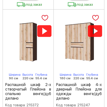
под заказ
под заказ
Ширина
Высота
Глубина
Ширина
Высота
Глубина
90 см
220 см
55.4 см
180 см
220 см
55.4 см
Распашной шкаф 2-х
Распашной шкаф 4-х
створчатый Плейона в
дверный Плейона для
спальню венге/дуб
одежды венге/дуб
делано
делано
Код товара: 215372
Код товара: 215247