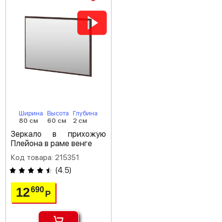
Ширина
Высота
Глубина
80 см
60 см
2 см
Зеркало в прихожую
Плейона в раме венге
Код товара: 215351
(
4.5
)
12
690
Р