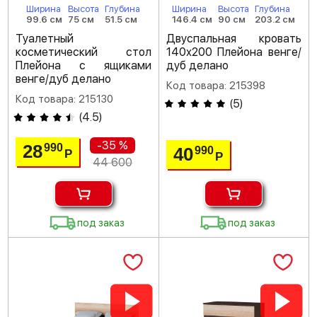
Ширина
Высота
Глубина
Ширина
Высота
Глубина
99.6 см
75 см
51.5 см
146.4 см
90 см
203.2 см
Туалетный
Двуспальная кровать
косметический стол
140х200 Плейона венге/
Плейона с ящиками
дуб делано
венге/дуб делано
Код товара: 215398
Код товара: 215130
(
5
)
(
4.5
)
-35 %
28
990
40
990
Р
Р
44 600
под заказ
под заказ