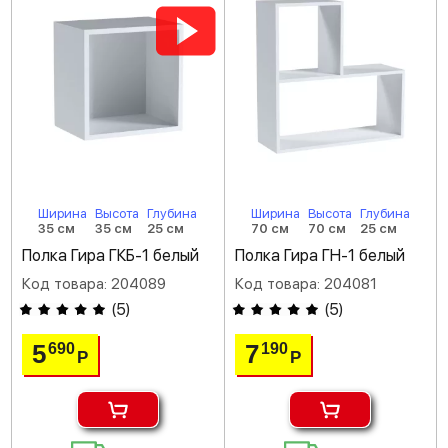
Ширина
Высота
Глубина
Ширина
Высота
Глубина
35 см
35 см
25 см
70 см
70 см
25 см
Полка Гира ГКБ-1 белый
Полка Гира ГН-1 белый
Код товара: 204089
Код товара: 204081
(
5
)
(
5
)
5
7
690
190
Р
Р