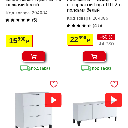
полками белый
створчатый Гира ГШ-2 с
полками белый
Код товара: 204084
Код товара: 204085
(
5
)
(
4.5
)
-50 %
22
390
15
990
Р
Р
44 780
под заказ
под заказ