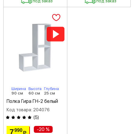
под заказ
под заказ
Ширина
Высота
Глубина
90 см
60 см
25 см
Полка Гира ГН-2 белый
Код товара: 204076
(
5
)
-20 %
7
990
Р