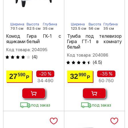
Ширина
Высота
Глубина
Ширина
Высота
Глубина
70.1 см
82.5 см
35 см
123.5 см
56 см
35 см
Комод Гира ГК-1 с
Тумба под телевизор
ящиками белый
Гира ГТ-1 в комнату
белый
Код товара: 204095
Код товара: 204086
(
4
)
(
4.5
)
-20 %
-35 %
27
32
590
990
Р
Р
34 490
50 750
под заказ
под заказ