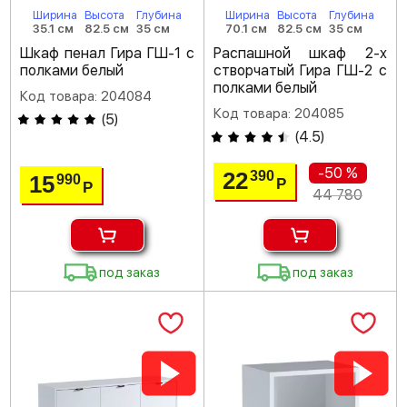
Ширина
Высота
Глубина
Ширина
Высота
Глубина
35.1 см
82.5 см
35 см
70.1 см
82.5 см
35 см
Шкаф пенал Гира ГШ-1 с
Распашной шкаф 2-х
полками белый
створчатый Гира ГШ-2 с
полками белый
Код товара: 204084
Код товара: 204085
(
5
)
(
4.5
)
-50 %
22
390
15
990
Р
Р
44 780
под заказ
под заказ