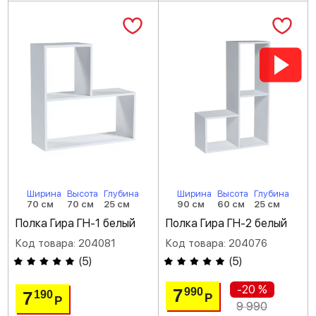
Ширина
Высота
Глубина
Ширина
Высота
Глубина
70 см
70 см
25 см
90 см
60 см
25 см
Полка Гира ГН-1 белый
Полка Гира ГН-2 белый
Код товара: 204081
Код товара: 204076
(
5
)
(
5
)
-20 %
7
990
7
190
Р
Р
9 990