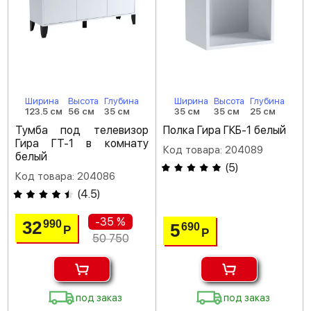
Ширина
Высота
Глубина
Ширина
Высота
Глубина
123.5 см
56 см
35 см
35 см
35 см
25 см
Тумба под телевизор
Полка Гира ГКБ-1 белый
Гира ГТ-1 в комнату
Код товара: 204089
белый
(
5
)
Код товара: 204086
(
4.5
)
-35 %
32
990
5
690
Р
Р
50 750
под заказ
под заказ