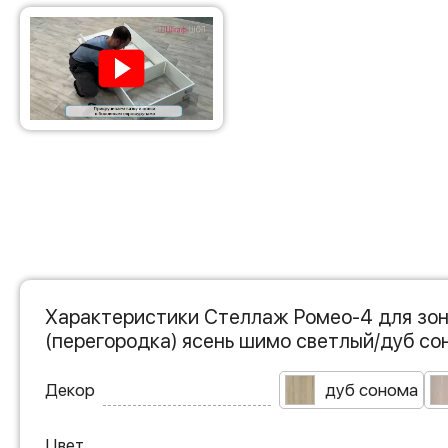
Характеристики Стеллаж Ромео-4 для зо
(перегородка) ясень шимо светлый/дуб со
Декор
дуб сонома
Цвет