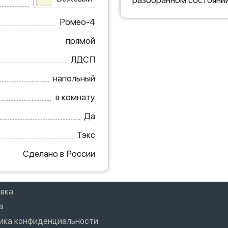
разобранном состоянии
Ромео-4
прямой
ЛДСП
напольный
в комнату
Да
Тэкс
Сделано в России
вка
а
ика конфиденциальности