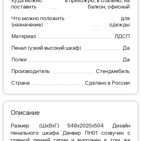
Куда можно
в прихожую, в спальню, на
поставить
балкон, офисный
Что можно положить
для
(назначение)
одежды
Материал
ЛДСП
Пенал (узкий высокий шкаф)
Да
Полки
Да
Производитель
Стендмебель
Страна
Сделано в России
Описание
Размер: (ШхВхГ) 548х2020х504 Дизайн
пенального шкафа Денвер ПН01 созвучен с
главной линией серии и выполнен в том же