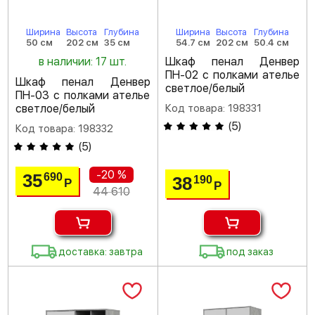
Ширина
Высота
Глубина
Ширина
Высота
Глубина
50 см
202 см
35 см
54.7 см
202 см
50.4 см
в наличии: 17 шт.
Шкаф пенал Денвер
ПН-02 с полками ателье
Шкаф пенал Денвер
светлое/белый
ПН-03 с полками ателье
светлое/белый
Код товара: 198331
(
5
)
Код товара: 198332
(
5
)
-20 %
35
690
38
190
Р
Р
44 610
доставка: завтра
под заказ