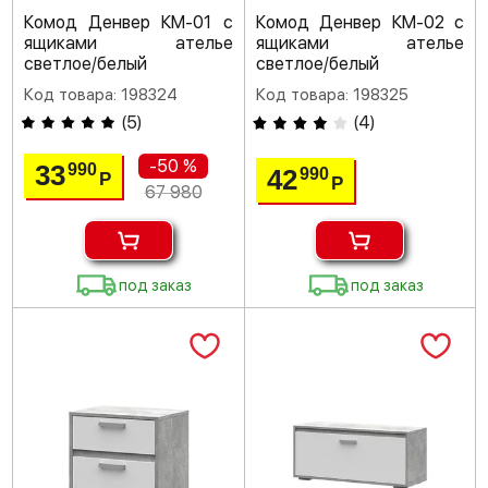
Комод Денвер КМ-01 с
Комод Денвер КМ-02 с
ящиками ателье
ящиками ателье
светлое/белый
светлое/белый
Код товара: 198324
Код товара: 198325
(
5
)
(
4
)
-50 %
33
990
42
990
Р
Р
67 980
под заказ
под заказ