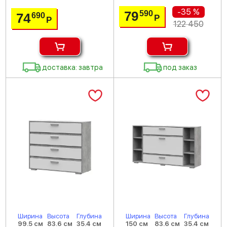
-35 %
79
590
74
690
Р
Р
122 450
доставка: завтра
под заказ
Ширина
Высота
Глубина
Ширина
Высота
Глубина
99.5 см
83.6 см
35.4 см
150 см
83.6 см
35.4 см