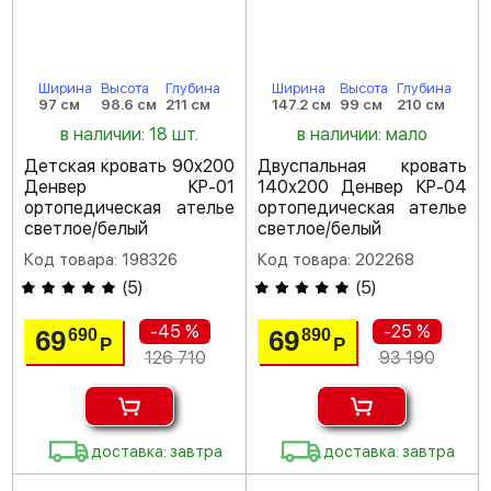
Ширина
Высота
Глубина
Ширина
Высота
Глубина
97 см
98.6 см
211 см
147.2 см
99 см
210 см
в наличии: 18 шт.
в наличии: мало
Детская кровать 90х200
Двуспальная кровать
Денвер КР-01
140х200 Денвер КР-04
ортопедическая ателье
ортопедическая ателье
светлое/белый
светлое/белый
Код товара: 198326
Код товара: 202268
(
5
)
(
5
)
-45 %
-25 %
69
69
690
890
Р
Р
126 710
93 190
доставка: завтра
доставка: завтра