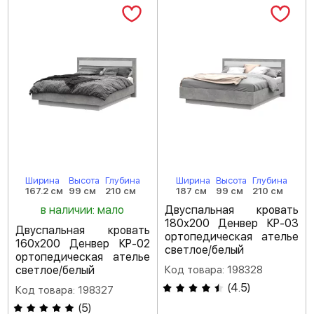
Ширина
Высота
Глубина
Ширина
Высота
Глубина
167.2 см
99 см
210 см
187 см
99 см
210 см
в наличии: мало
Двуспальная кровать
180х200 Денвер КР-03
Двуспальная кровать
ортопедическая ателье
160х200 Денвер КР-02
светлое/белый
ортопедическая ателье
светлое/белый
Код товара: 198328
(
4.5
)
Код товара: 198327
(
5
)