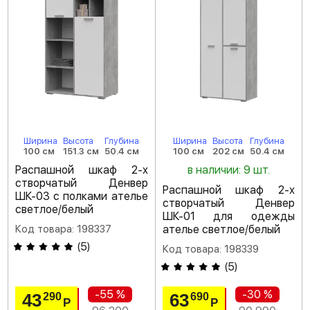
Ширина
Высота
Глубина
Ширина
Высота
Глубина
100 см
151.3 см
50.4 см
100 см
202 см
50.4 см
Распашной шкаф 2-х
в наличии: 9 шт.
створчатый Денвер
Распашной шкаф 2-х
ШК-03 с полками ателье
створчатый Денвер
светлое/белый
ШК-01 для одежды
Код товара: 198337
ателье светлое/белый
(
5
)
Код товара: 198339
(
5
)
-55 %
-30 %
43
63
290
690
Р
Р