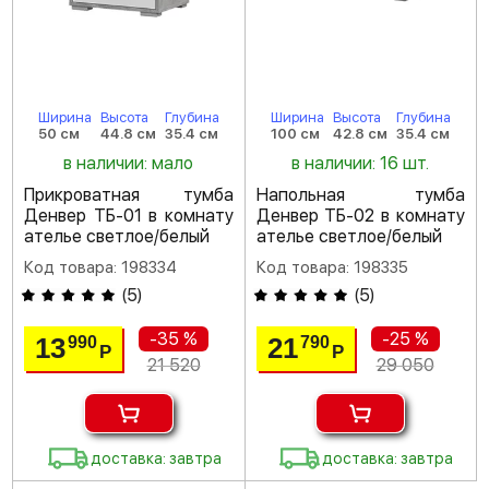
Ширина
Высота
Глубина
Ширина
Высота
Глубина
50 см
44.8 см
35.4 см
100 см
42.8 см
35.4 см
в наличии: мало
в наличии: 16 шт.
Прикроватная тумба
Напольная тумба
Денвер ТБ-01 в комнату
Денвер ТБ-02 в комнату
ателье светлое/белый
ателье светлое/белый
Код товара: 198334
Код товара: 198335
(
5
)
(
5
)
-35 %
-25 %
13
21
990
790
Р
Р
21 520
29 050
доставка: завтра
доставка: завтра