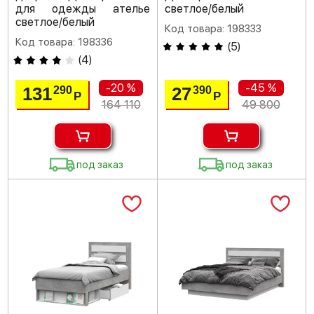
для одежды ателье
светлое/белый
светлое/белый
Код товара: 198333
Код товара: 198336
(
5
)
(
4
)
-20 %
-45 %
131
27
290
390
Р
Р
164 110
49 800
под заказ
под заказ