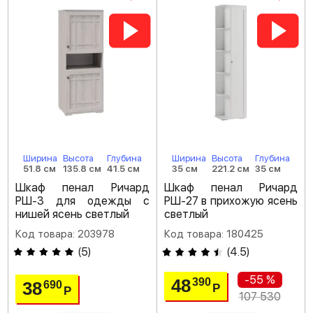
Ширина
Высота
Глубина
Ширина
Высота
Глубина
51.8 см
135.8 см
41.5 см
35 см
221.2 см
35 см
Шкаф пенал Ричард
Шкаф пенал Ричард
РШ-3 для одежды с
РШ-27 в прихожую ясень
нишей ясень светлый
светлый
Код товара: 203978
Код товара: 180425
(
5
)
(
4.5
)
-55 %
48
390
38
690
Р
Р
107 530