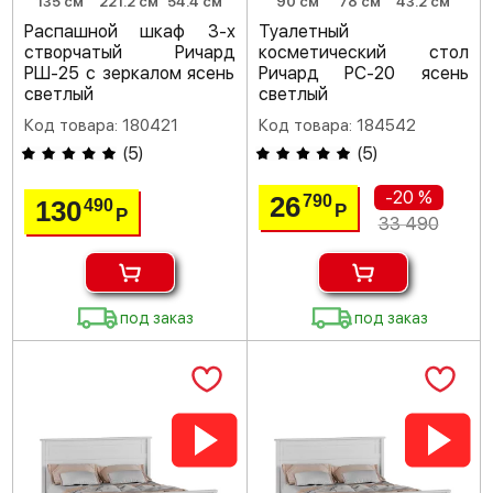
135 см
221.2 см
54.4 см
90 см
78 см
43.2 см
Распашной шкаф 3-х
Туалетный
створчатый Ричард
косметический стол
РШ-25 с зеркалом ясень
Ричард РС-20 ясень
светлый
светлый
Код товара: 180421
Код товара: 184542
(
5
)
(
5
)
-20 %
26
790
130
490
Р
Р
33 490
под заказ
под заказ