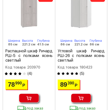
Ширина
Высота
Глубина
Ширина
Высота
Глубина
85 см
221.2 см
41.5 см
86 см
221.2 см
86 см
Распашной шкаф Ричард
Угловой шкаф Ричард
РШ-5 с полками ясень
РШ-26 с полками ясень
светлый
светлый
Код товара: 203970
Код товара: 180423
(
4
)
(
5
)
78
89
990
390
Р
Р
под заказ
под заказ