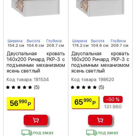
Ширина
Высота
Глубина
Ширина
Высота
Глубина
154.2 см
104.6 см
208.7 см
174.2 см
104.6 см
208.7 см
Двуспальная кровать
Двуспальная кровать
140х200 Ричард РКР-3 с
160х200 Ричард РКР-3 с
подъемным механизмом
подъемным механизмом
ясень светлый
ясень светлый
Код товара: 181534
Код товара: 198620
(
5
)
(
5
)
-50 %
65
990
56
990
Р
Р
131 980
под заказ
под заказ