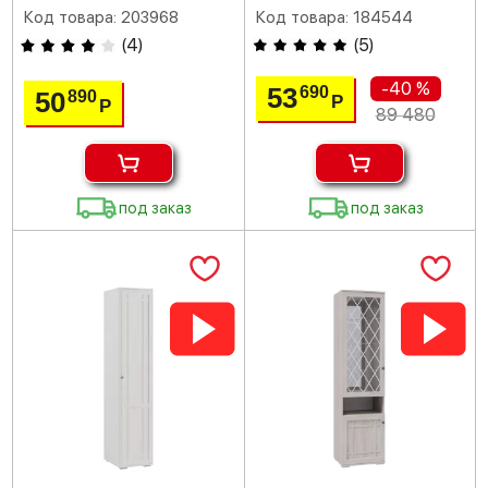
Код товара: 203968
Код товара: 184544
(
4
)
(
5
)
-40 %
53
690
50
890
Р
Р
89 480
под заказ
под заказ