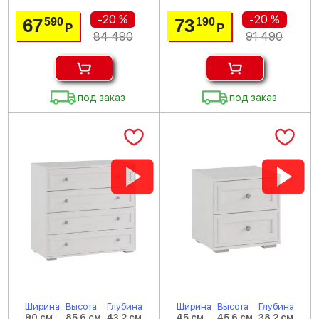
-20 %
-20 %
67
73
590
190
Р
Р
84 490
91 490
под заказ
под заказ
Ширина
Высота
Глубина
Ширина
Высота
Глубина
90 см
85.6 см
43.2 см
45 см
45.6 см
38.2 см