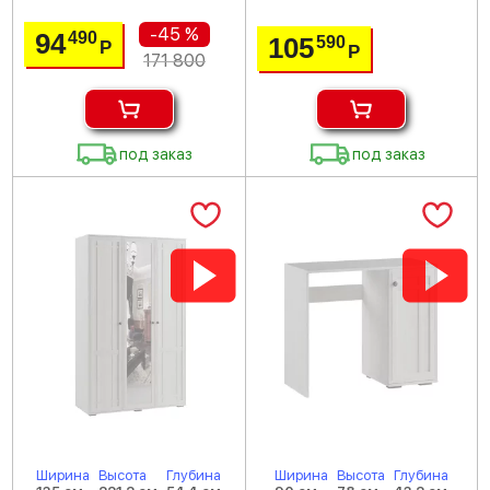
-45 %
94
490
105
590
Р
Р
171 800
под заказ
под заказ
Ширина
Высота
Глубина
Ширина
Высота
Глубина