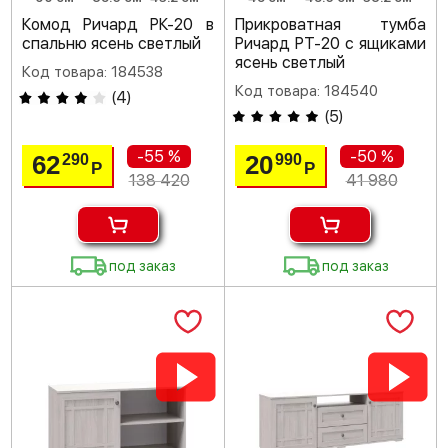
Комод Ричард РК-20 в
Прикроватная тумба
спальню ясень светлый
Ричард РТ-20 с ящиками
ясень светлый
Код товара: 184538
Код товара: 184540
(
4
)
(
5
)
-55 %
-50 %
62
20
290
990
Р
Р
138 420
41 980
под заказ
под заказ