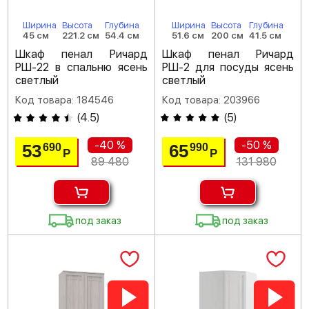
Ширина
Высота
Глубина
Ширина
Высота
Глубина
45 см
221.2 см
54.4 см
51.6 см
200 см
41.5 см
Шкаф пенал Ричард
Шкаф пенал Ричард
РШ-22 в спальню ясень
РШ-2 для посуды ясень
светлый
светлый
Код товара: 184546
Код товара: 203966
(
4.5
)
(
5
)
-40 %
-50 %
53
65
690
990
Р
Р
89 480
131 980
под заказ
под заказ