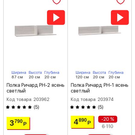
Ширина
Высота
Глубина
Ширина
Высота
Глубина
87 см
20 см
20 см
120 см
20 см
20 см
Полка Ричард РН-2 ясень
Полка Ричард РН-1 ясень
светлый
светлый
Код товара: 203962
Код товара: 203974
(
5
)
(
5
)
-20 %
4
890
3
790
Р
Р
6 110