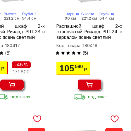
а
Высота
Глубина
Ширина
Высота
Глубина
221.2 см
54.4 см
90 см
221.2 см
54.4 см
шной шкаф 2-х
Распашной шкаф 2-х
тый Ричард РШ-23 в
створчатый Ричард РШ-24 с
 ясень светлый
зеркалом ясень светлый
а: 180417
Код товара: 180419
(
5
)
(
5
)
-45 %
0
105
590
Р
Р
171 800
под заказ
под заказ