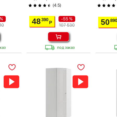
(
4.5
)
 %
-55 %
48
390
50
89
Р
10
107 530
каз
под заказ