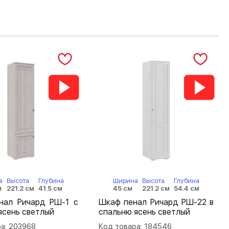
а
Высота
Глубина
Ширина
Высота
Глубина
м
221.2 см
41.5 см
45 см
221.2 см
54.4 см
нал Ричард РШ-1 с
Шкаф пенал Ричард РШ-22 в
ясень светлый
спальню ясень светлый
а: 203968
Код товара: 184546