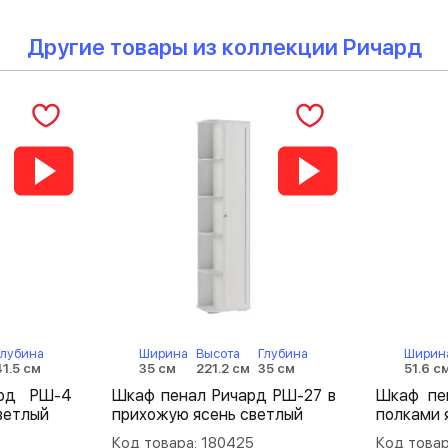
Другие товары из коллекции Ричард
Глубина
Ширина
Высота
Глубина
Ширин
41.5 см
35 см
221.2 см
35 см
51.6 с
ард РШ-4
Шкаф пенал Ричард РШ-27 в
Шкаф пе
ветлый
прихожую ясень светлый
полками 
Код товара: 180425
Код товар