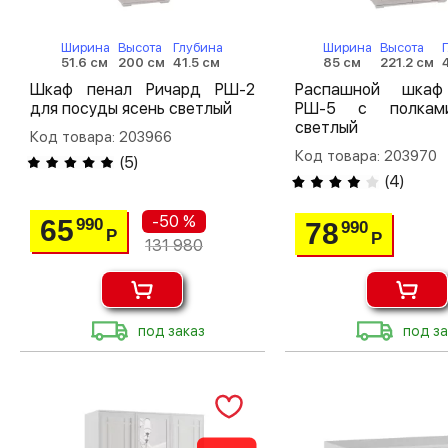
Ширина
Высота
Глубина
Ширина
Высота
51.6 см
200 см
41.5 см
85 см
221.2 см
Шкаф пенал Ричард РШ-2
Распашной шкаф
для посуды ясень светлый
РШ-5 с полкам
светлый
Код товара: 203966
Код товара: 203970
(
5
)
(
4
)
-50 %
65
990
78
990
Р
Р
131 980
под заказ
под за