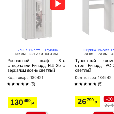
Ширина
Высота
Глубина
Ширина
Высота
Г
135 см
221.2 см
54.4 см
90 см
78 см
4
Распашной шкаф 3-х
Туалетный косме
створчатый Ричард РШ-25 с
стол Ричард РС-
зеркалом ясень светлый
светлый
Код товара: 180421
Код товара: 184542
(
5
)
(
5
)
-20
26
790
130
490
Р
Р
33 4