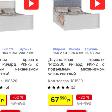
Высота
Глубина
Ширина
Высота
Глубина
м
104.6 см
208.7 см
154.2 см
104.6 см
208.7 см
льная кровать
Двуспальная кровать
 Ричард РКР-3 с
140х200 Ричард РКР-2 с
ным механизмом
подъемным механизмом
етлый
ясень светлый
а: 198620
Код товара: 181530
(
5
)
(
5
)
-50 %
-20 %
67
0
590
Р
Р
131 980
84 490