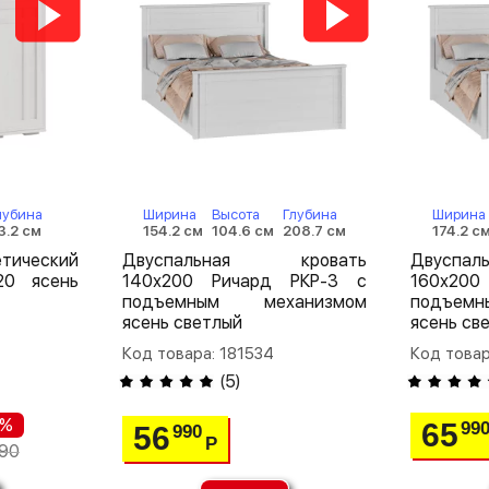
лубина
Ширина
Высота
Глубина
Ширина
3.2 см
154.2 см
104.6 см
208.7 см
174.2 с
тический
Двуспальная кровать
Двуспа
20 ясень
140х200 Ричард РКР-3 с
160х200
подъемным механизмом
подъем
ясень светлый
ясень св
Код товара: 181534
Код товар
(
5
)
 %
65
99
56
990
Р
90