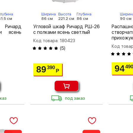
Глубина
Ширина
Высота
Глубина
Ширин
41.5 см
86 см
221.2 см
86 см
90 см
 Ричард
Угловой шкаф Ричард РШ-26
Распа
и ясень
с полками ясень светлый
створча
прихожую
Код товара: 180423
Код товар
(
5
)
94
49
89
390
Р
каз
под заказ