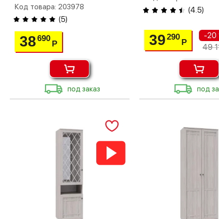
Код товара: 203978
(
4.5
)
(
5
)
-20
39
290
38
690
Р
Р
49 1
под заказ
под за