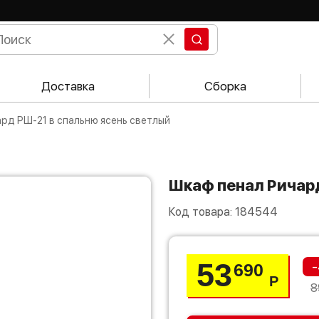
Доставка
Сборка
ард РШ-21 в спальню ясень светлый
Шкаф пенал Ричар
Код товара:
184544
53
-
690
Р
8