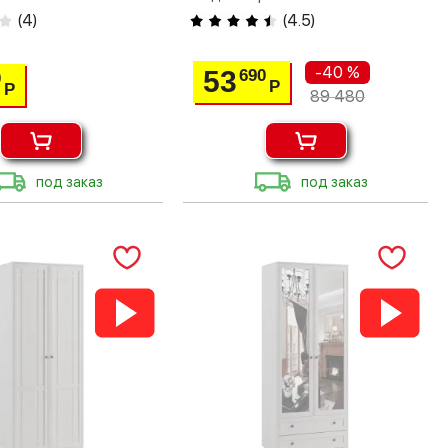
(
4
)
(
4.5
)
-40 %
53
690
0
Р
Р
89 480
под заказ
под заказ