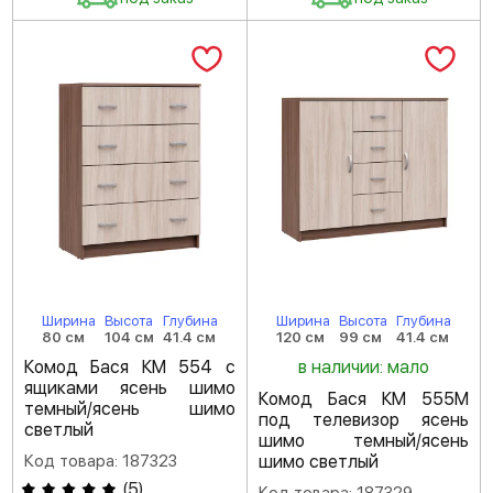
Ширина
Высота
Глубина
Ширина
Высота
Глубина
80 см
104 см
41.4 см
120 см
99 см
41.4 см
Комод Бася КМ 554 с
в наличии: мало
ящиками ясень шимо
Комод Бася КМ 555М
темный/ясень шимо
под телевизор ясень
светлый
шимо темный/ясень
Код товара: 187323
шимо светлый
(
5
)