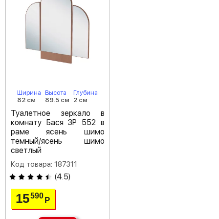
Ширина
Высота
Глубина
82 см
89.5 см
2 см
Туалетное зеркало в
комнату Бася ЗР 552 в
раме ясень шимо
темный/ясень шимо
светлый
Код товара: 187311
(
4.5
)
15
590
Р