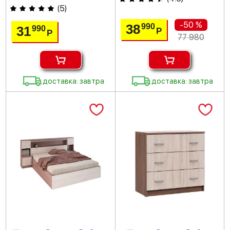
(
5
)
-50 %
38
990
31
990
Р
Р
77 980
доставка: завтра
доставка: завтра