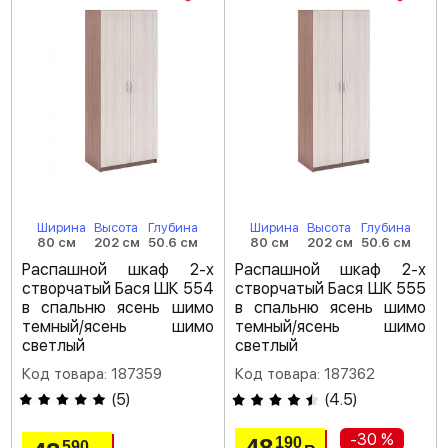
Ширина
Высота
Глубина
Ширина
Высота
Глубина
80 см
202 см
50.6 см
80 см
202 см
50.6 см
Распашной шкаф 2-х
Распашной шкаф 2-х
створчатый Бася ШК 554
створчатый Бася ШК 555
в спальню ясень шимо
в спальню ясень шимо
темный/ясень шимо
темный/ясень шимо
светлый
светлый
Код товара: 187359
Код товара: 187362
(
5
)
(
4.5
)
-30 %
190
590