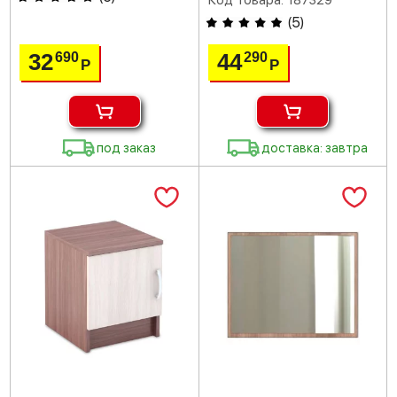
Код товара: 187329
(
5
)
32
44
690
290
Р
Р
под заказ
доставка: завтра