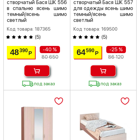
створчатый Бася ШК 556
створчатый Бася ШК 557
в спальню ясень шимо
для одежды ясень шимо
темный/ясень шимо
темный/ясень шимо
светлый
светлый
Код товара: 187365
Код товара: 169500
(
5
)
(
5
)
-40 %
-25 %
48
64
390
590
Р
Р
80 650
86 120
под заказ
под заказ