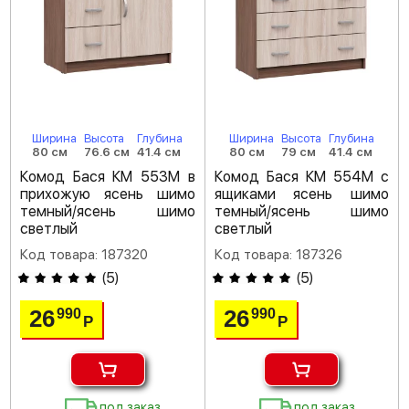
Ширина
Высота
Глубина
Ширина
Высота
Глубина
80 см
76.6 см
41.4 см
80 см
79 см
41.4 см
Комод Бася КМ 553М в
Комод Бася КМ 554М с
прихожую ясень шимо
ящиками ясень шимо
темный/ясень шимо
темный/ясень шимо
светлый
светлый
Код товара: 187320
Код товара: 187326
(
5
)
(
5
)
26
26
990
990
Р
Р
под заказ
под заказ