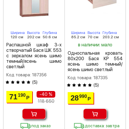
Ширина
Высота
Глубина
Ширина
Высота
Глубина
120 см
202 см
50.6 см
85.2 см
70 см
203.2 см
Распашной шкаф 3-х
в наличии: мало
створчатый Бася ШК 553
Односпальная кровать
с зеркалом ясень шимо
80х200 Бася КР 554
темный/ясень шимо
ясень шимо темный/
светлый
ясень шимо светлый
Код товара: 187356
Код товара: 187335
(
5
)
(
5
)
-40 %
71
190
28
990
Р
Р
118 650
под заказ
доставка: завтра