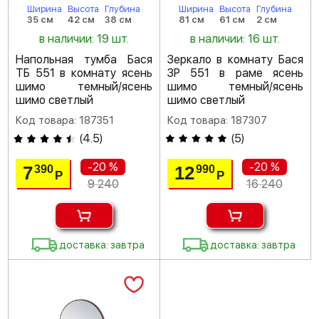
Ширина
Высота
Глубина
Ширина
Высота
Глубина
35 см
42 см
38 см
81 см
61 см
2 см
в наличии: 19 шт.
в наличии: 16 шт.
Напольная тумба Бася
Зеркало в комнату Бася
ТБ 551 в комнату ясень
ЗР 551 в раме ясень
шимо темный/ясень
шимо темный/ясень
шимо светлый
шимо светлый
Код товара: 187351
Код товара: 187307
(
4.5
)
(
5
)
-20 %
-20 %
7
12
390
990
Р
Р
9 240
16 240
доставка: завтра
доставка: завтра