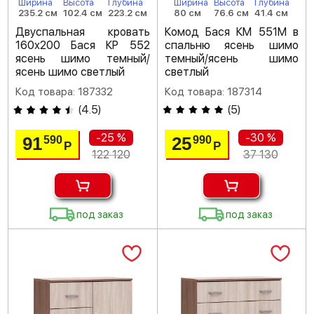
Ширина
Высота
Глубина
Ширина
Высота
Глубина
235.2 см
102.4 см
223.2 см
80 см
76.6 см
41.4 см
Двуспальная кровать
Комод Бася КМ 551М в
160х200 Бася КР 552
спальню ясень шимо
ясень шимо темный/
темный/ясень шимо
ясень шимо светлый
светлый
Код товара: 187332
Код товара: 187314
(
4.5
)
(
5
)
-25 %
-30 %
91
25
590
990
Р
Р
122 120
37 130
под заказ
под заказ