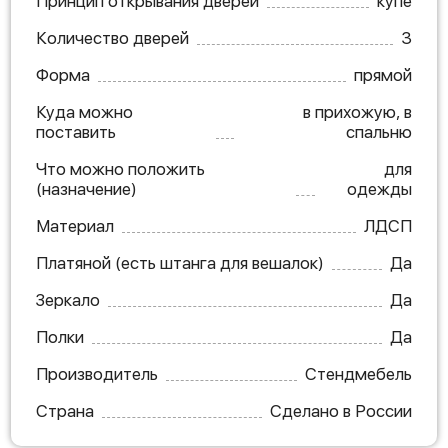
Принцип открывания дверей
купе
Количество дверей
3
Форма
прямой
Куда можно
в прихожую, в
поставить
спальню
Что можно положить
для
(назначение)
одежды
Материал
ЛДСП
Платяной (есть штанга для вешалок)
Да
Зеркало
Да
Полки
Да
Производитель
Стендмебель
Страна
Сделано в России