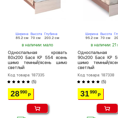
Ширина
Высота
Глубина
Ширина
Высота
Гл
85.2 см
70 см
203.2 см
95.2 см
70 см
20
в наличии: мало
в наличии: 21 
Односпальная кровать
Односпальная 
80х200 Бася КР 554 ясень
90х200 Бася КР 5
шимо темный/ясень шимо
шимо темный/яс
светлый
светлый
Код товара: 187335
Код товара: 187338
(
5
)
(
5
)
28
31
990
990
Р
Р