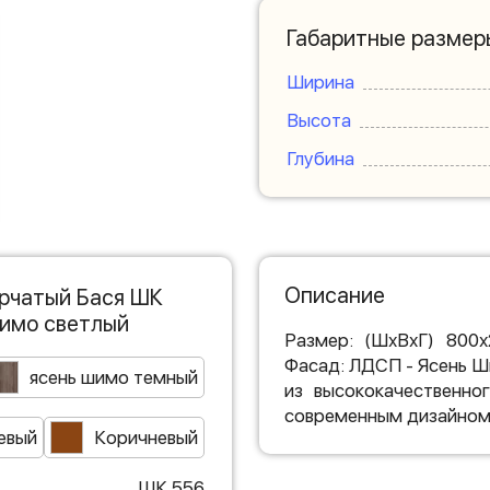
Габаритные размер
Ширина
Высота
Глубина
Описание
орчатый Бася ШК
шимо светлый
Размер: (ШхВхГ) 800
Фасад: ЛДСП - Ясень Ш
ясень шимо темный
из высококачественн
современным дизайном.
евый
Коричневый
ШК 556