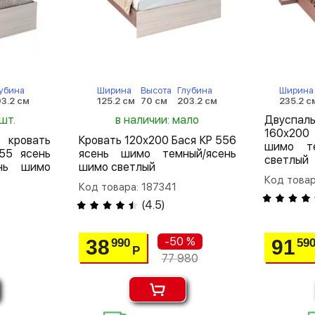
убина
Ширина
Высота
Глубина
Ширина
3.2 см
125.2 см
70 см
203.2 см
235.2 с
шт.
в наличии: мало
Двуспа
160х200
кровать
Кровать 120х200 Бася КР 556
шимо те
55 ясень
ясень шимо темный/ясень
светлый
ень шимо
шимо светлый
Код товар
Код товара: 187341
(
4.5
)
-50 %
38
91
990
59
Р
77 980