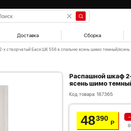
Доставка
Сборка
2-х створчатый Бася ШК 556 в спальню ясень шимо темный/ясень
Распашной шкаф 2-х створчатый Бася ШК 556 в спальню
ясень шимо темны
Код товара:
187365
48
-
390
Р
8