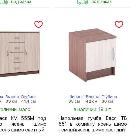
под заказ
под заказ
на
Высота
Глубина
Ширина
Высота
Глубина
м
99 см
41.4 см
35 см
42 см
38 см
наличии: мало
в наличии: 19 шт.
ася КМ 555М под
Напольная тумба Бася ТБ
зор ясень шимо
551 в комнату ясень шимо
сень шимо светлый
темный/ясень шимо светлый