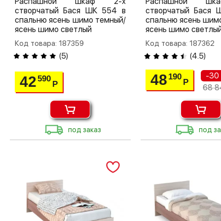
Распашной шкаф 2-х
Распашной шк
створчатый Бася ШК 554 в
створчатый Бася 
спальню ясень шимо темный/
спальню ясень шим
ясень шимо светлый
ясень шимо светлы
Код товара: 187359
Код товара: 187362
(
5
)
(
4.5
)
-30
48
190
42
590
Р
Р
68 8
под заказ
под за