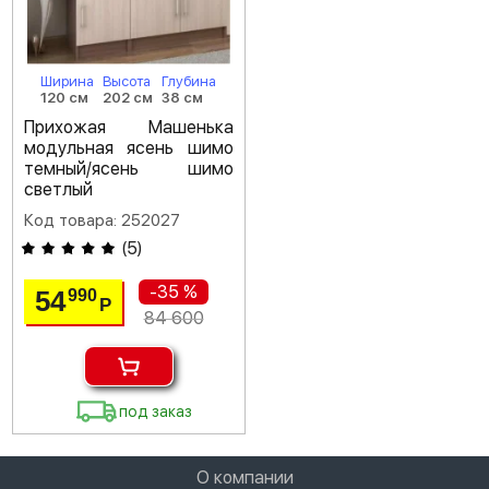
Ширина
Высота
Глубина
120 см
202 см
38 см
Прихожая Машенька
модульная ясень шимо
темный/ясень шимо
светлый
Код товара: 252027
(
5
)
-35 %
54
990
Р
84 600
под заказ
О компании