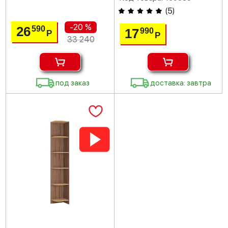
(
5
)
-20 %
26
590
17
990
Р
Р
33 240
под заказ
доставка: завтра