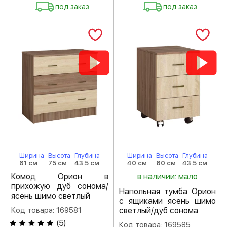
под заказ
под заказ
Ширина
Высота
Глубина
Ширина
Высота
Глубина
81 см
75 см
43.5 см
40 см
60 см
43.5 см
Комод Орион в
в наличии: мало
прихожую дуб сонома/
Напольная тумба Орион
ясень шимо светлый
с ящиками ясень шимо
Код товара: 169581
светлый/дуб сонома
(
5
)
Код товара: 169585