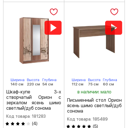
Ширина
Высота
Глубина
Ширина
Высота
Глубина
140 см
220 см
54 см
112 см
75 см
60 см
Шкаф-купе 3-х
в наличии: мало
створчатый Орион с
Письменный стол Орион
зеркалом ясень шимо
ясень шимо светлый/дуб
светлый/дуб сонома
сонома
Код товара: 181283
Код товара: 185489
(
4
)
(
5
)