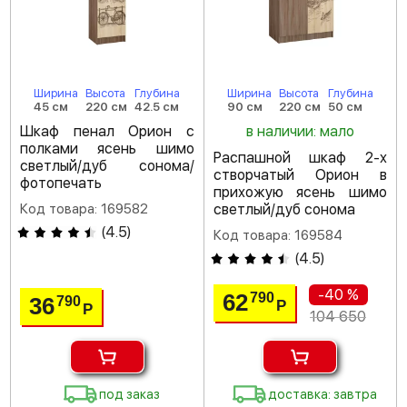
Ширина
Высота
Глубина
Ширина
Высота
Глубина
45 см
220 см
42.5 см
90 см
220 см
50 см
Шкаф пенал Орион с
в наличии: мало
полками ясень шимо
Распашной шкаф 2-х
светлый/дуб сонома/
створчатый Орион в
фотопечать
прихожую ясень шимо
Код товара: 169582
светлый/дуб сонома
(
4.5
)
Код товара: 169584
(
4.5
)
-40 %
62
790
36
790
Р
Р
104 650
под заказ
доставка: завтра