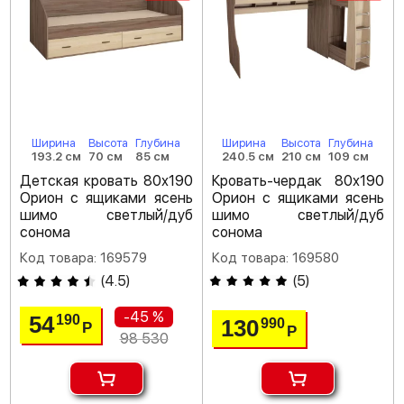
Ширина
Высота
Глубина
Ширина
Высота
Глубина
193.2 см
70 см
85 см
240.5 см
210 см
109 см
Детская кровать 80х190
Кровать-чердак 80х190
Орион с ящиками ясень
Орион с ящиками ясень
шимо светлый/дуб
шимо светлый/дуб
сонома
сонома
Код товара: 169579
Код товара: 169580
(
4.5
)
(
5
)
-45 %
54
190
130
990
Р
Р
98 530