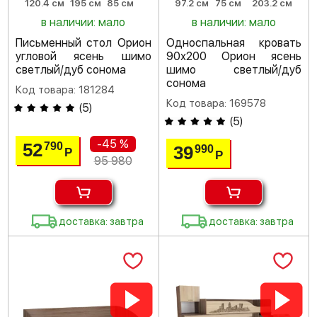
120.4 см
195 см
85 см
97.2 см
75 см
203.2 см
в наличии: мало
в наличии: мало
Письменный стол Орион
Односпальная кровать
угловой ясень шимо
90х200 Орион ясень
светлый/дуб сонома
шимо светлый/дуб
сонома
Код товара: 181284
Код товара: 169578
(
5
)
(
5
)
-45 %
52
790
39
990
Р
Р
95 980
доставка: завтра
доставка: завтра