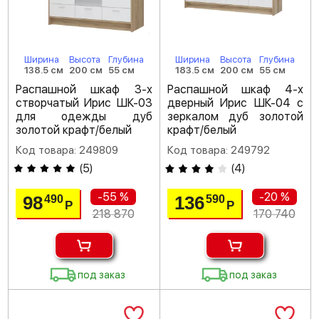
Ширина
Высота
Глубина
Ширина
Высота
Глубина
138.5 см
200 см
55 см
183.5 см
200 см
55 см
Распашной шкаф 3-х
Распашной шкаф 4-х
створчатый Ирис ШК-03
дверный Ирис ШК-04 с
для одежды дуб
зеркалом дуб золотой
золотой крафт/белый
крафт/белый
Код товара: 249809
Код товара: 249792
(
5
)
(
4
)
-55 %
-20 %
98
136
490
590
Р
Р
218 870
170 740
под заказ
под заказ