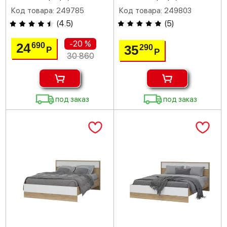
Код товара: 249785
Код товара: 249803
(
4.5
)
(
5
)
-20 %
24
690
35
290
Р
Р
30 860
под заказ
под заказ