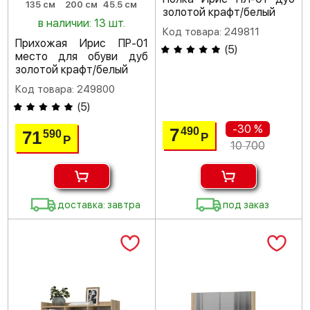
135 см
200 см
45.5 см
золотой крафт/белый
в наличии: 13 шт.
Код товара: 249811
Прихожая Ирис ПР-01
(
5
)
место для обуви дуб
золотой крафт/белый
Код товара: 249800
(
5
)
-30 %
7
490
71
590
Р
Р
10 700
доставка: завтра
под заказ