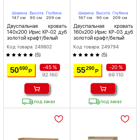
Ширина
Высота
Глубина
Ширина
Высота
Глубина
147 см
90 см
209 см
167 см
90 см
209 см
Двуспальная кровать
Двуспальная кровать
140х200 Ирис КР-02 дуб
160х200 Ирис КР-03 дуб
золотой крафт/белый
золотой крафт/белый
Код товара: 249802
Код товара: 249794
(
5
)
(
5
)
-45 %
-20 %
50
55
690
290
Р
Р
92 160
69 110
под заказ
под заказ