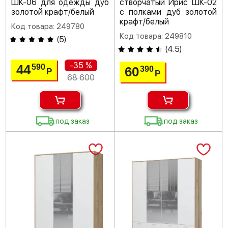
ШК-06 для одежды дуб
створчатый Ирис ШК-02
золотой крафт/белый
с полками дуб золотой
крафт/белый
Код товара: 249780
Код товара: 249810
(
5
)
(
4.5
)
-35 %
44
590
60
390
Р
Р
68 600
под заказ
под заказ