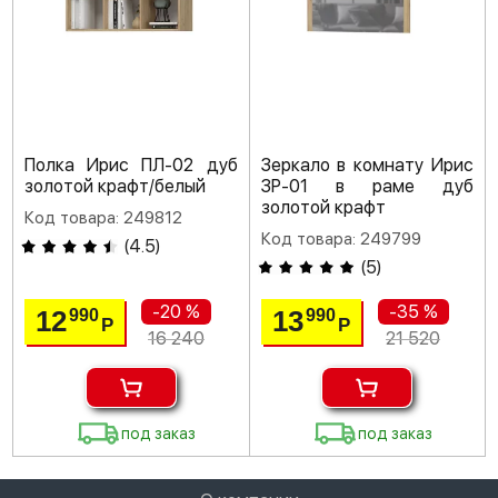
Полка Ирис ПЛ-02 дуб
Зеркало в комнату Ирис
золотой крафт/белый
ЗР-01 в раме дуб
золотой крафт
Код товара: 249812
Код товара: 249799
(
4.5
)
(
5
)
-20 %
-35 %
12
13
990
990
Р
Р
16 240
21 520
под заказ
под заказ