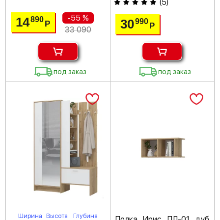
(
5
)
-55 %
14
890
30
990
Р
Р
33 090
под заказ
под заказ
Ширина
Высота
Глубина
Полка Ирис ПЛ-01 дуб