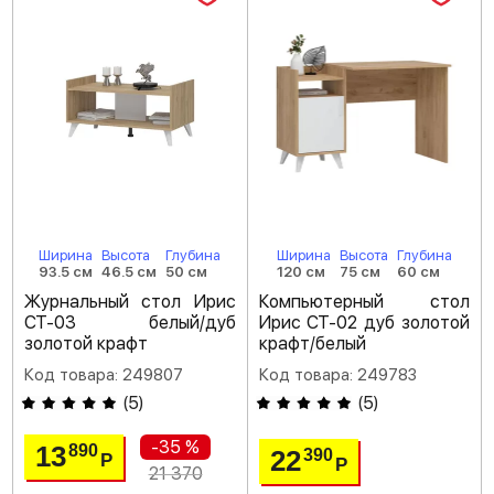
Ширина
Высота
Глубина
Ширина
Высота
Глубина
93.5 см
46.5 см
50 см
120 см
75 см
60 см
Журнальный стол Ирис
Компьютерный стол
СТ-03 белый/дуб
Ирис СТ-02 дуб золотой
золотой крафт
крафт/белый
Код товара: 249807
Код товара: 249783
(
5
)
(
5
)
-35 %
13
890
22
390
Р
Р
21 370