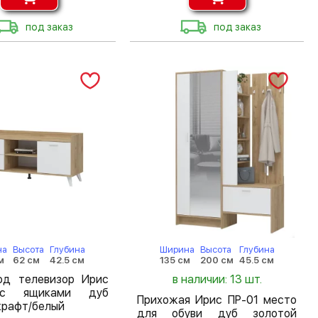
под заказ
под заказ
на
Высота
Глубина
Ширина
Высота
Глубина
м
62 см
42.5 см
135 см
200 см
45.5 см
од телевизор Ирис
в наличии: 13 шт.
с ящиками дуб
Прихожая Ирис ПР-01 место
крафт/белый
для обуви дуб золотой