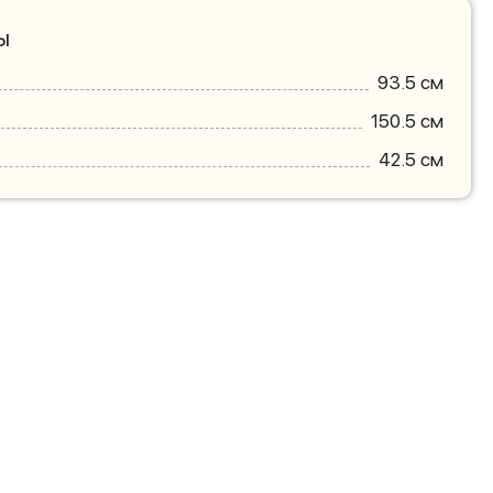
ы
93.5 см
150.5 см
42.5 см