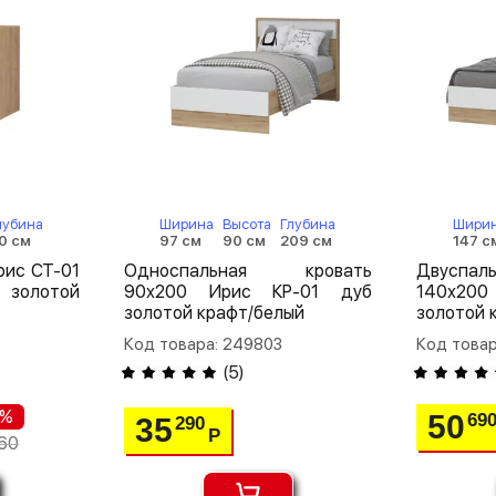
лубина
Ширина
Высота
Глубина
Шири
0 см
97 см
90 см
209 см
147 с
рис СТ-01
Односпальная кровать
Двуспа
золотой
90х200 Ирис КР-01 дуб
140х200
золотой крафт/белый
золотой 
Код товара: 249803
Код това
(
5
)
 %
50
69
35
290
Р
60