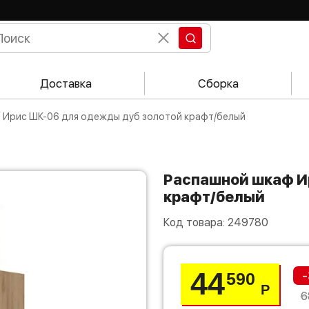
Доставка
Сборка
ф Ирис ШК-06 для одежды дуб золотой крафт/белый
Распашной шкаф Ирис ШК-06 для одежды дуб золотой
крафт/белый
Код товара:
249780
44
-
590
Р
6