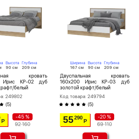
на
Высота
Глубина
Ширина
Высота
Глубина
м
90 см
209 см
167 см
90 см
209 см
льная кровать
Двуспальная кровать
 Ирис КР-02 дуб
160х200 Ирис КР-03 дуб
крафт/белый
золотой крафт/белый
ра: 249802
Код товара: 249794
(
5
)
(
5
)
-45 %
-20 %
55
0
290
Р
Р
92 160
69 110