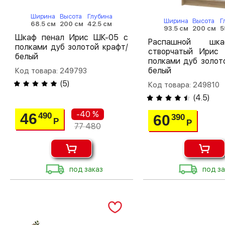
Ширина
Высота
Глубина
Ширина
Высота
Г
68.5 см
200 см
42.5 см
93.5 см
200 см
5
Шкаф пенал Ирис ШК-05 с
Распашной шк
полками дуб золотой крафт/
створчатый Ирис
белый
полками дуб золот
белый
Код товара: 249793
(
5
)
Код товара: 249810
(
4.5
)
-40 %
46
490
60
390
Р
Р
77 480
под заказ
под за