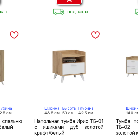
каз
под заказ
лубина
Ширина
Высота
Глубина
Шири
2.5 см
48.5 см
53 см
42.5 см
140 с
в спальню
Напольная тумба Ирис ТБ-01
Тумба п
белый
с ящиками дуб золотой
ТБ-02 
крафт/белый
золотой 