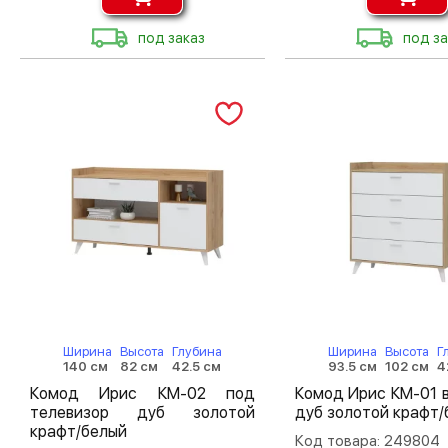
под заказ
под за
Ширина
Высота
Глубина
Ширина
Высота
Г
140 см
82 см
42.5 см
93.5 см
102 см
4
Комод Ирис КМ-02 под
Комод Ирис КМ-01 
телевизор дуб золотой
дуб золотой крафт/
крафт/белый
Код товара: 249804