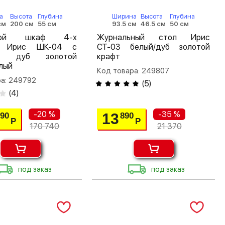
а
Высота
Глубина
Ширина
Высота
Глубина
см
200 см
55 см
93.5 см
46.5 см
50 см
шной шкаф 4-х
Журнальный стол Ирис
й Ирис ШК-04 с
СТ-03 белый/дуб золотой
ом дуб золотой
крафт
лый
Код товара: 249807
ра: 249792
(
5
)
(
4
)
-20 %
-35 %
13
590
890
Р
Р
170 740
21 370
под заказ
под заказ