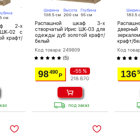
Ширина
Высота
Глубина
Ширин
лубина
138.5 см
200 см
55 см
183.5 
5 см
Распашной шкаф 3-х
Распа
аф 2-х
створчатый Ирис ШК-03 для
дверны
 ШК-02 с
одежды дуб золотой крафт/
зеркал
ой крафт/
белый
крафт/бе
Код товара: 249809
Код това
(
5
)
-55 %
98
136
490
Р
218 870
каз
под заказ