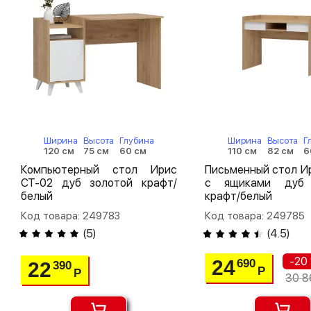
Ширина
Высота
Глубина
Ширина
Высота
Г
120 см
75 см
60 см
110 см
82 см
6
Компьютерный стол Ирис
Письменный стол И
СТ-02 дуб золотой крафт/
с ящиками дуб 
белый
крафт/белый
Код товара: 249783
Код товара: 249785
(
5
)
(
4.5
)
-20
24
690
22
390
Р
Р
30 8