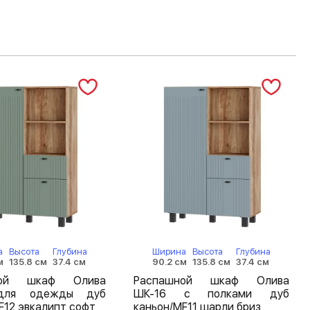
а
Высота
Глубина
Ширина
Высота
Глубина
м
135.8 см
37.4 см
90.2 см
135.8 см
37.4 см
ной шкаф Олива
Распашной шкаф Олива
для одежды дуб
ШК-16 с полками дуб
F12 эвкалипт софт
каньон/MF11 шарли бриз