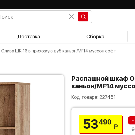
Доставка
Сборка
 Олива ШК-16 в прихожую дуб каньон/MF14 муссон софт
Распашной шкаф Олива ШК-16 в прихожую дуб
каньон/MF14 муссо
Код товара:
227451
53
-
490
Р
9