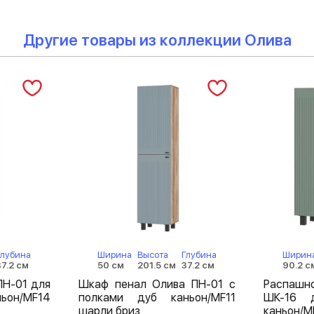
Другие товары из коллекции Олива
Глубина
Ширина
Высота
Глубина
Ширин
37.2 см
50 см
201.5 см
37.2 см
90.2 с
ПН-01 для
Шкаф пенал Олива ПН-01 с
Распаш
ьон/MF14
полками дуб каньон/MF11
ШК-16 
шарли бриз
каньон/M