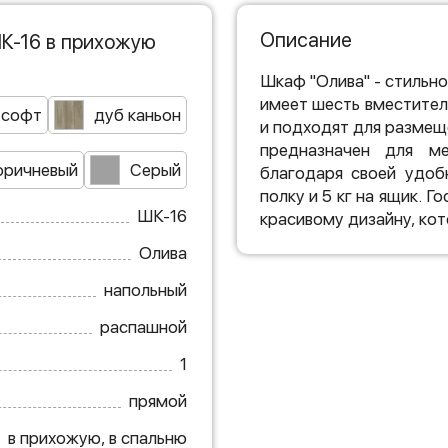
Описание
К-16 в прихожую
Шкаф "Олива" - стильно
имеет шесть вместител
 софт
дуб каньон
и подходят для размещ
предназначен для м
оричневый
Серый
благодаря своей удоб
полку и 5 кг на ящик. 
ШК-16
красивому дизайну, ко
Олива
напольный
распашной
1
прямой
в прихожую, в спальню