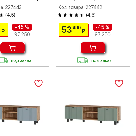
а: 227443
Код товара: 227442
(
4.5
)
(
4.5
)
-45 %
-45 %
53
0
490
Р
Р
97 250
97 250
под заказ
под заказ