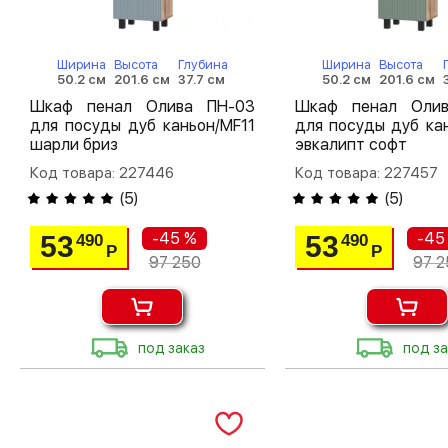
Ширина
Высота
Глубина
Ширина
Высота
50.2 см
201.6 см
37.7 см
50.2 см
201.6 см
Шкаф пенал Олива ПН-03
Шкаф пенал Оли
для посуды дуб каньон/MF11
для посуды дуб ка
шарли бриз
эвкалипт софт
Код товара: 227446
Код товара: 227457
(
5
)
(
5
)
-45 %
-45
53
53
490
490
Р
Р
97 250
97 2
под заказ
под за