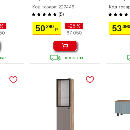
Код товара: 227445
Код товар
(
5
)
 %
-25 %
50
53
290
49
Р
50
67 050
каз
под заказ