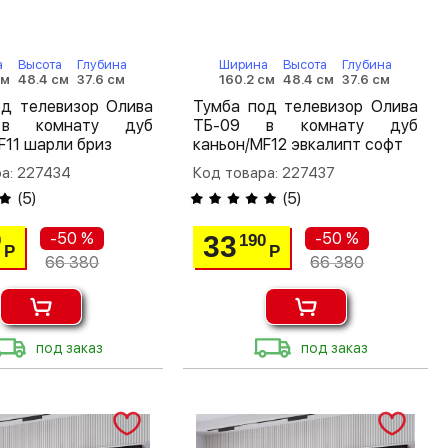
а
Высота
Глубина
Ширина
Высота
Глубина
см
48.4 см
37.6 см
160.2 см
48.4 см
37.6 см
од телевизор Олива
Тумба под телевизор Олива
в комнату дуб
ТБ-09 в комнату дуб
F11 шарли бриз
каньон/MF12 эвкалипт софт
а: 227434
Код товара: 227437
(
5
)
(
5
)
-50 %
-50 %
33
0
190
Р
Р
66 380
66 380
под заказ
под заказ