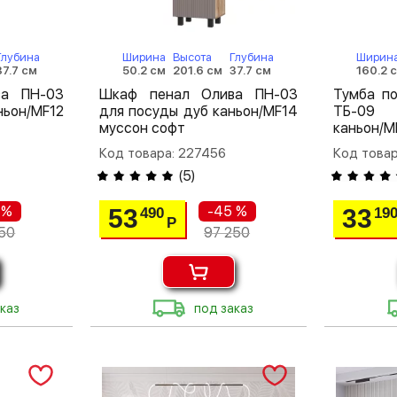
Глубина
Ширина
Высота
Глубина
Ширин
37.7 см
50.2 см
201.6 см
37.7 см
160.2 
ва ПН-03
Шкаф пенал Олива ПН-03
Тумба п
ньон/MF12
для посуды дуб каньон/MF14
ТБ-09 
муссон софт
каньон/M
Код товара: 227456
Код товар
(
5
)
 %
-45 %
53
33
490
19
Р
50
97 250
каз
под заказ