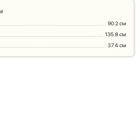
ы
90.2 см
135.8 см
37.4 см