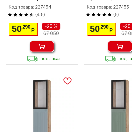
Код товара: 227454
Код товара: 227455
(
4.5
)
(
5
)
-25 %
-25
50
50
290
290
Р
Р
67 050
67 0
под заказ
под за