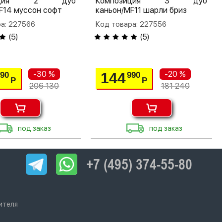
зиция 2 дуб
Композиция 3 дуб
F14 муссон софт
каньон/MF11 шарли бриз
а: 227566
Код товара: 227556
(
5
)
(
5
)
-30 %
-20 %
144
290
990
Р
Р
206 130
181 240
под заказ
под заказ
+7 (495) 374-55-80
ителя