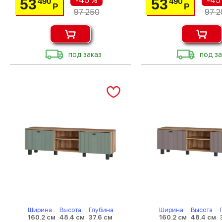
-45 %
-45
53
53
490
490
Р
Р
97 250
97 2
под заказ
под за
Ширина
Высота
Глубина
Ширина
Высота
160.2 см
48.4 см
37.6 см
160.2 см
48.4 см