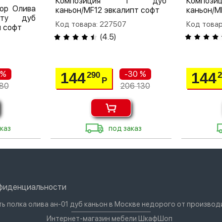
Композиция 1 дуб
Компо
ор Олива
каньон/MF12 эвкалипт софт
каньон/M
ату дуб
Код товара: 227507
Код товар
н софт
(
4.5
)
 %
-30 %
144
144
290
Р
80
206 130
каз
под заказ
нфиденциальности
ть полка олива ан-01 дуб каньон в Москве недорого от производ
Интернет-магазин мебели ШкафШоп