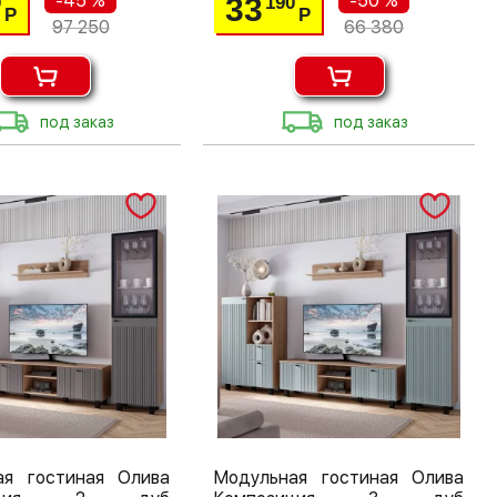
-45 %
-50 %
33
0
190
Р
Р
97 250
66 380
под заказ
под заказ
ая гостиная Олива
Модульная гостиная Олива