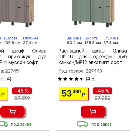
а
Высота
Глубина
Ширина
Высота
Глубина
м
135.8 см
37.4 см
90.2 см
135.8 см
37.4 см
ной шкаф Олива
Распашной шкаф Олива
в прихожую дуб
ШК-16 для одежды дуб
F14 муссон софт
каньон/MF12 эвкалипт софт
а: 227451
Код товара: 227443
(
4
)
(
4.5
)
-45 %
-45 %
53
0
490
Р
Р
97 250
97 250
под заказ
под заказ