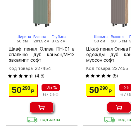
Ширина
Высота
Глубина
Ширина
Высота
50 см
201.5 см
37.2 см
50 см
201.5 см
Шкаф пенал Олива ПН-01 в
Шкаф пенал Олива 
спальню дуб каньон/MF12
одежды дуб кан
эвкалипт софт
муссон софт
Код товара: 227454
Код товара: 227455
(
4.5
)
(
5
)
-25 %
-25
50
50
290
290
Р
Р
67 050
67 0
под заказ
под за