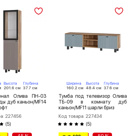
а
Высота
Глубина
Ширина
Высота
Глубина
м
201.6 см
37.7 см
160.2 см
48.4 см
37.6 см
нал Олива ПН-03
Тумба под телевизор Олива
ды дуб каньон/MF14
ТБ-09 в комнату дуб
офт
каньон/MF11 шарли бриз
а: 227456
Код товара: 227434
(
5
)
(
5
)