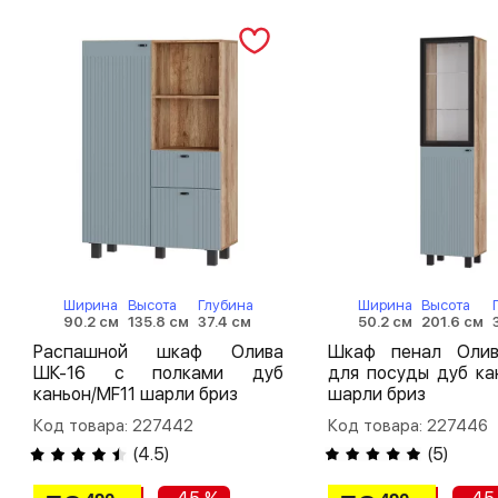
Ширина
Высота
Глубина
Ширина
Высота
90.2 см
135.8 см
37.4 см
50.2 см
201.6 см
Распашной шкаф Олива
Шкаф пенал Оли
ШК-16 с полками дуб
для посуды дуб ка
каньон/MF11 шарли бриз
шарли бриз
Код товара: 227442
Код товара: 227446
(
4.5
)
(
5
)