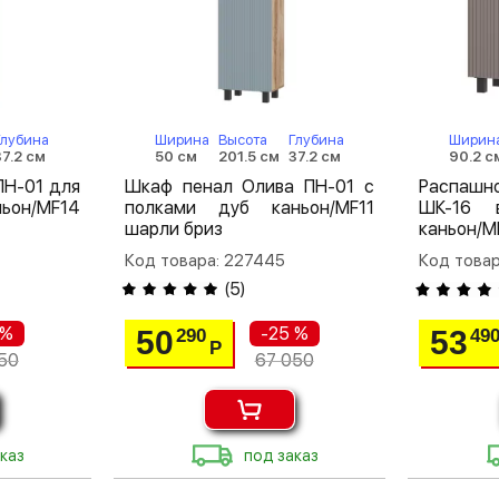
Глубина
Ширина
Высота
Глубина
Ширин
37.2 см
50 см
201.5 см
37.2 см
90.2 с
ПН-01 для
Шкаф пенал Олива ПН-01 с
Распаш
ьон/MF14
полками дуб каньон/MF11
ШК-16 
шарли бриз
каньон/M
Код товара: 227445
Код товар
(
5
)
 %
-25 %
50
53
290
49
Р
50
67 050
каз
под заказ