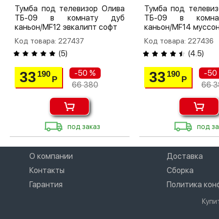
Тумба под телевизор Олива
Тумба под телевиз
ТБ-09 в комнату дуб
ТБ-09 в комн
каньон/MF12 эвкалипт софт
каньон/MF14 муссо
Код товара: 227437
Код товара: 227436
(
5
)
(
4.5
)
-50 %
-50
33
33
190
190
Р
Р
66 380
66 3
под заказ
под за
О компании
Доставка
Контакты
Сборка
Гарантия
Политика ко
Купи