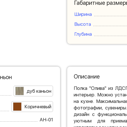
Габаритные размер
Ширина
Высота
Глубина
Описание
аньон
Полка "Олива" из ЛДС
дуб каньон
интерьер. Можно уста
на кухне. Максимальная
Коричневый
фотографии, сувениры
дизайн с функциональ
АН-01
уютным для приема