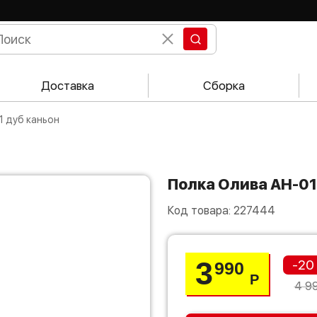
Доставка
Сборка
1 дуб каньон
Полка Олива АН-01
Код товара:
227444
3
-20
990
Р
4 9