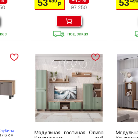
 %
-45 %
53
53
490
49
Р
50
97 250
каз
под заказ
Глубина
Модульная гостиная Олива
Модульн
37.6 см