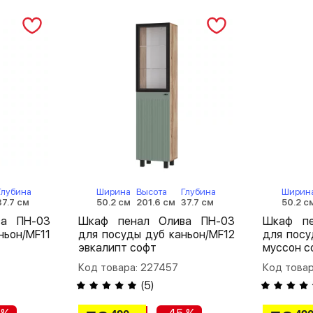
Глубина
Ширина
Высота
Глубина
Ширин
37.7 см
50.2 см
201.6 см
37.7 см
50.2 с
ва ПН-03
Шкаф пенал Олива ПН-03
Шкаф пе
ньон/MF11
для посуды дуб каньон/MF12
для посу
эвкалипт софт
муссон с
Код товара: 227457
Код товар
(
5
)