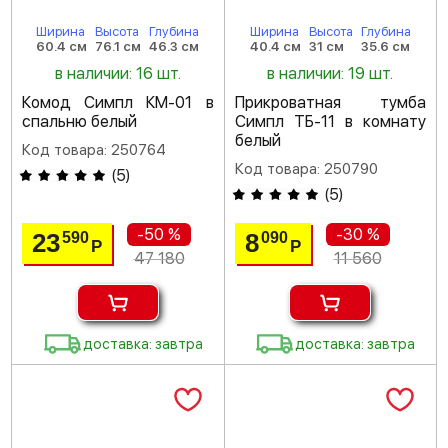
Ширина
Высота
Глубина
Ширина
Высота
Глубина
60.4 см
76.1 см
46.3 см
40.4 см
31 см
35.6 см
в наличии: 16 шт.
в наличии: 19 шт.
Комод Симпл КМ-01 в
Прикроватная тумба
спальню белый
Симпл ТБ-11 в комнату
белый
Код товара: 250764
Код товара: 250790
(
5
)
(
5
)
-50 %
-30 %
23
8
590
090
Р
Р
47 180
11 560
доставка: завтра
доставка: завтра