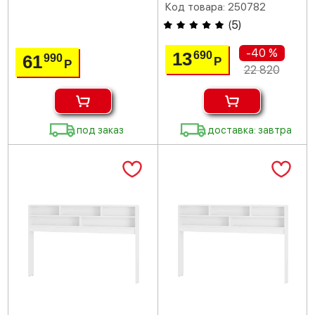
Код товара: 250782
(
5
)
-40 %
13
690
61
990
Р
Р
22 820
под заказ
доставка: завтра