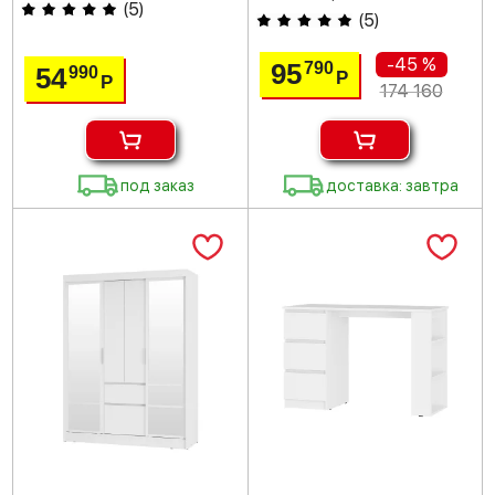
(
5
)
(
5
)
-45 %
95
790
54
990
Р
Р
174 160
под заказ
доставка: завтра