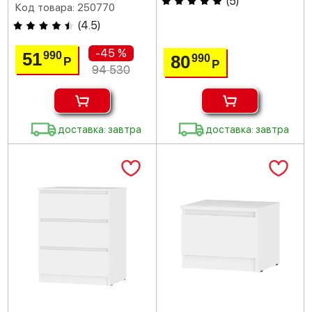
(
5
)
Код товара: 250770
(
4.5
)
-45 %
51
990
80
990
Р
Р
94 530
доставка: завтра
доставка: завтра