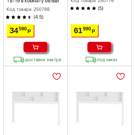
ТБ-19 в комнату белый
Код товара: 250776
(
5
)
Код товара: 250788
(
4.5
)
34
61
590
990
Р
Р
доставка: завтра
под заказ