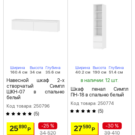
Ширина
Высота
Глубина
Ширина
Высота
Глубина
160.4 см
34 см
35.6 см
40.2 см
190 см
51.4 см
Навесной шкаф 2-х
в наличии: 12 шт.
створчатый Симпл
Шкаф пенал Симпл
ШКН-07 в спальню
ПН-18 в спальню белый
белый
Код товара: 250774
Код товара: 250796
(
5
)
(
5
)
-25 %
-30 %
25
27
890
590
Р
Р
34 520
39 410