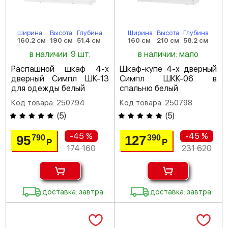
Ширина
Высота
Глубина
Ширина
Высота
Глубина
160.2 см
190 см
51.4 см
160 см
210 см
58.2 см
в наличии: 9 шт.
в наличии: мало
Распашной шкаф 4-х
Шкаф-купе 4-х дверный
дверный Симпл ШК-13
Симпл ШКК-06 в
для одежды белый
спальню белый
Код товара: 250794
Код товара: 250798
(
5
)
(
5
)
-45 %
-45 %
95
127
790
390
Р
Р
174 160
231 620
доставка: завтра
доставка: завтра