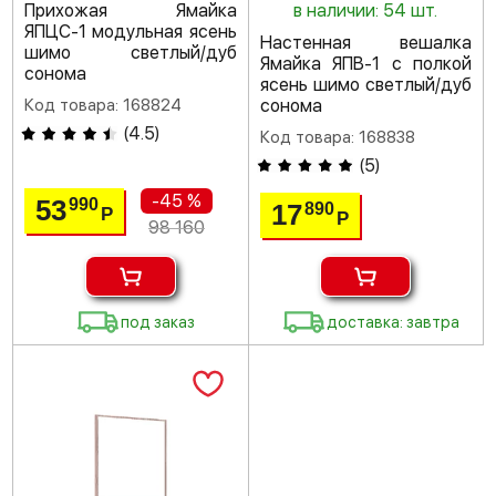
Прихожая Ямайка
в наличии: 54 шт.
ЯПЦС-1 модульная ясень
Настенная вешалка
шимо светлый/дуб
Ямайка ЯПВ-1 с полкой
сонома
ясень шимо светлый/дуб
Код товара: 168824
сонома
(
4.5
)
Код товара: 168838
(
5
)
-45 %
53
990
17
890
Р
Р
98 160
под заказ
доставка: завтра