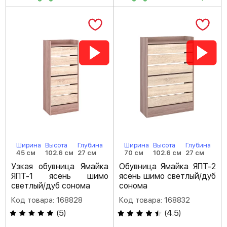
Ширина
Высота
Глубина
Ширина
Высота
Глубина
45 см
102.6 см
27 см
70 см
102.6 см
27 см
Узкая обувница Ямайка
Обувница Ямайка ЯПТ-2
ЯПТ-1 ясень шимо
ясень шимо светлый/дуб
светлый/дуб сонома
сонома
Код товара: 168828
Код товара: 168832
(
5
)
(
4.5
)