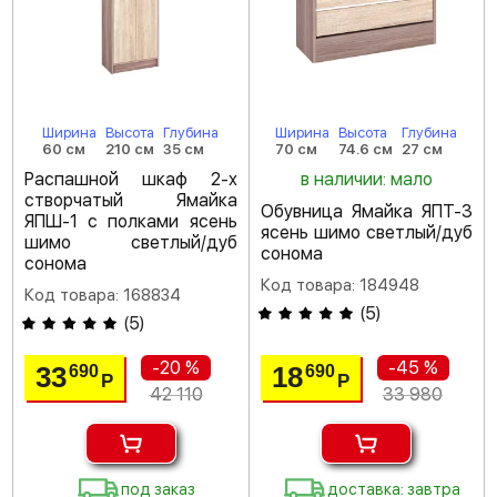
Ширина
Высота
Глубина
Ширина
Высота
Глубина
60 см
210 см
35 см
70 см
74.6 см
27 см
Распашной шкаф 2-х
в наличии: мало
створчатый Ямайка
Обувница Ямайка ЯПТ-3
ЯПШ-1 с полками ясень
ясень шимо светлый/дуб
шимо светлый/дуб
сонома
сонома
Код товара: 184948
Код товара: 168834
(
5
)
(
5
)
-20 %
-45 %
33
18
690
690
Р
Р
42 110
33 980
под заказ
доставка: завтра