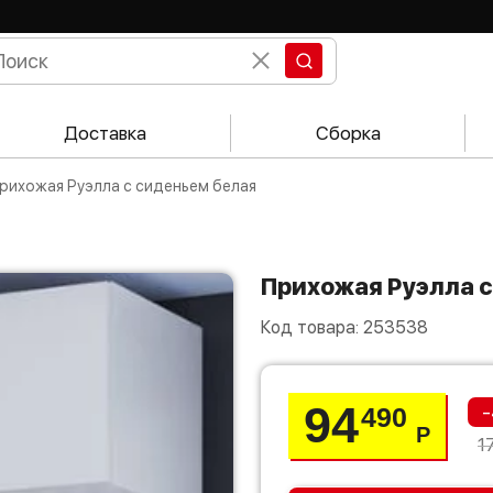
Доставка
Сборка
Прихожая Руэлла с сиденьем белая
Прихожая Руэлла 
Код товара:
253538
94
-
490
Р
1