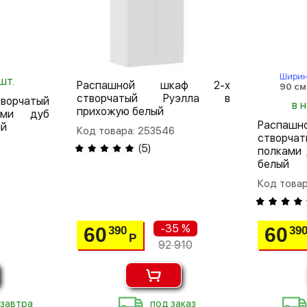
Шири
шт.
Распашной шкаф 2-х
90 см
створчатый Руэлла в
ворчатый
в 
прихожую белый
ами дуб
Распа
ый
Код товара: 253546
створч
(
5
)
полками 
белый
Код товар
-35 %
60
60
390
39
Р
92 910
 завтра
под заказ