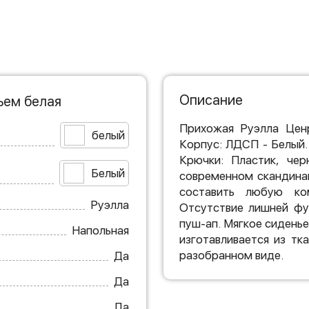
Описание
ьем белая
Прихожая Руэлла Ценр
белый
Корпус: ЛДСП - Белый.
Крючки: Пластик, чер
Белый
современном скандина
составить любую ко
Руэлла
Отсутствие лишней фу
пуш-ап. Мягкое сиденье
Напольная
изготавливается из тк
разобранном виде.
Да
Да
Да