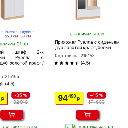
на
Высота
Глубина
в наличии: мало
220 см
53 см
Прихожая Руэлла с сиденьем
наличии: 21 шт.
дуб золотой крафт/белый
шной шкаф 2-х
Код товара: 215153
атый Руэлла с
дуб золотой крафт/
(
4.5
)
а: 215165
(
4.5
)
-35 %
-45 %
94
0
490
Р
Р
92 910
171 800
доставка: завтра
доставка: завтра