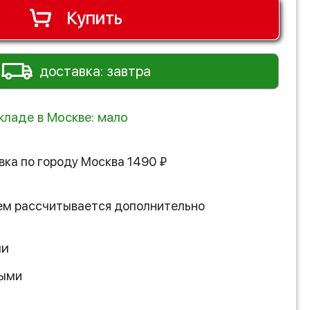
Купить
доставка: завтра
кладе в Москве: мало
вка по городу
Москва
1490
₽
ем рассчитывается дополнительно
ии
ными