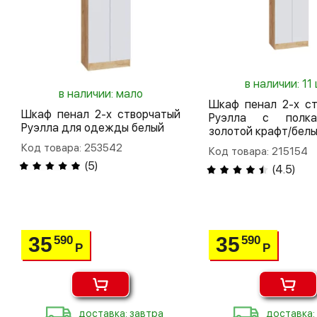
в наличии: 11 
в наличии: мало
Шкаф пенал 2-х ст
Шкаф пенал 2-х створчатый
Руэлла с полк
Руэлла для одежды белый
золотой крафт/бел
Код товара: 253542
Код товара: 215154
(
5
)
(
4.5
)
35
35
590
590
Р
Р
доставка: завтра
доставка: