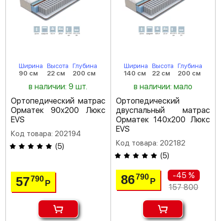
Ширина
Высота
Глубина
Ширина
Высота
Глубина
90 см
22 см
200 см
140 см
22 см
200 см
в наличии: 9 шт.
в наличии: мало
Ортопедический матрас
Ортопедический
Орматек 90х200 Люкс
двуспальный матрас
EVS
Орматек 140х200 Люкс
EVS
Код товара: 202194
Код товара: 202182
(
5
)
(
5
)
-45 %
86
790
57
790
Р
Р
157 800