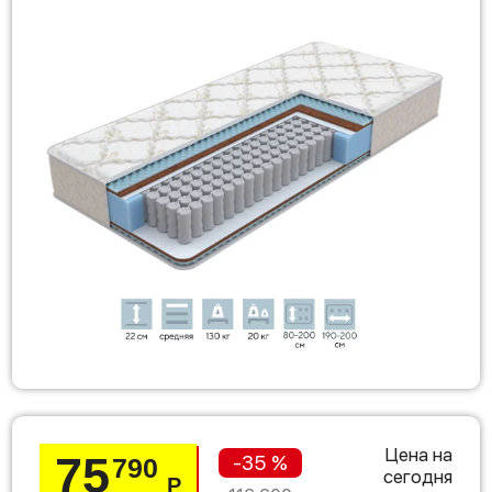
Цена на
75
-35 %
790
сегодня
Р