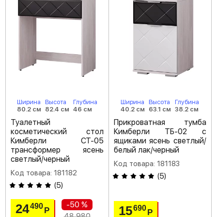
Ширина
Высота
Глубина
Ширина
Высота
Глубина
80.2 см
82.4 см
46 см
40.2 см
63.1 см
38.2 см
Туалетный
Прикроватная тумба
косметический стол
Кимберли ТБ-02 с
Кимберли СТ-05
ящиками ясень светлый/
трансформер ясень
белый лак/черный
светлый/черный
Код товара: 181183
Код товара: 181182
(
5
)
(
5
)
-50 %
24
490
15
690
Р
Р
48 980