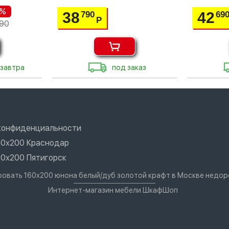
 %
38
42
790
69
Р
90
 завтра
под заказ
конфиденциальности
60х200 Краснодар
60х200 Пятигорск
кровать 160х200 юнона белый/дуб золотой крафт в Москве недор
Интернет-магазин мебели ШкафШоп