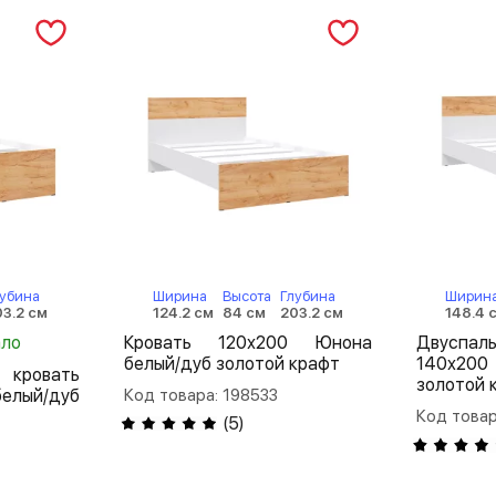
убина
Ширина
Высота
Глубина
Ширин
3.2 см
124.2 см
84 см
203.2 см
148.4 
ало
Кровать 120х200 Юнона
Двуспа
белый/дуб золотой крафт
140х200
кровать
золотой 
елый/дуб
Код товара: 198533
Код товар
(
5
)