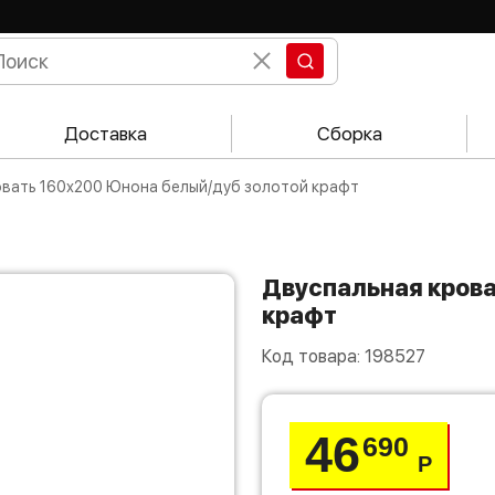
Доставка
Сборка
ровать 160х200 Юнона белый/дуб золотой крафт
Двуспальная кровать 160х200 Юнона белый/дуб золотой
крафт
Код товара:
198527
46
690
Р