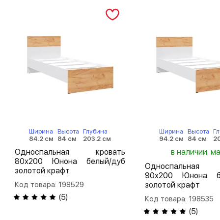
Ширина
Высота
Глубина
Ширина
Высота
Гл
84.2 см
84 см
203.2 см
94.2 см
84 см
20
Односпальная кровать
в наличии: м
80х200 Юнона белый/дуб
Односпальная 
золотой крафт
90х200 Юнона б
Код товара: 198529
золотой крафт
(
5
)
Код товара: 198535
(
5
)