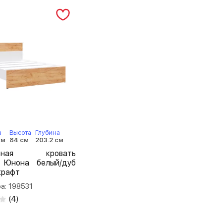
а
Высота
Глубина
см
84 см
203.2 см
льная кровать
 Юнона белый/дуб
крафт
а: 198531
(
4
)