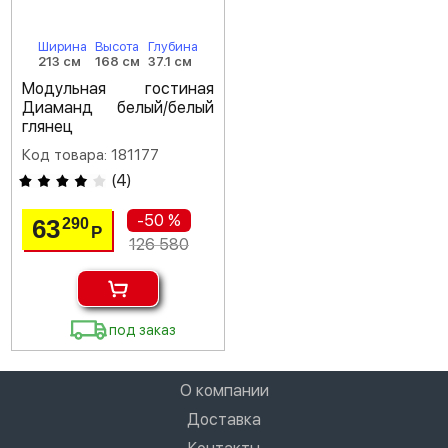
Ширина
Высота
Глубина
213 см
168 см
37.1 см
Модульная гостиная
Диаманд белый/белый
глянец
Код товара: 181177
(
4
)
-50 %
63
290
Р
126 580
под заказ
О компании
Доставка