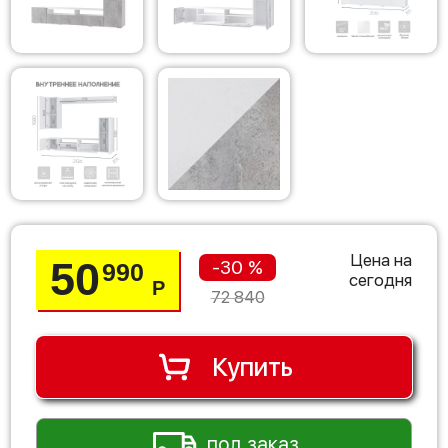
Цена на
50
-30 %
990
сегодня
Р
72 840
Купить
под заказ