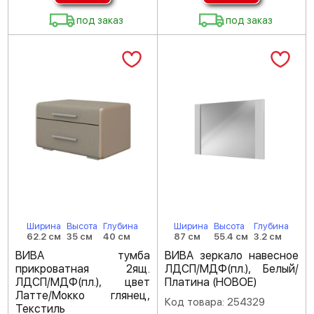
под заказ
под заказ
Ширина
Высота
Глубина
Ширина
Высота
Глубина
62.2 см
35 см
40 см
87 см
55.4 см
3.2 см
ВИВА тумба
ВИВА зеркало навесное
прикроватная 2ящ.
ЛДСП/МДФ(пл.), Белый/
ЛДСП/МДФ(пл.), цвет
Платина (НОВОЕ)
Латте/Мокко глянец,
Код товара: 254329
Текстиль