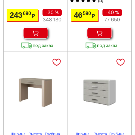
(
5
)
-30 %
-40 %
243
46
690
590
Р
Р
348 130
77 650
под заказ
под заказ
Ширина
Высота
Глубина
Ширина
Высота
Глубина