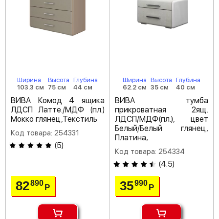
Ширина
Высота
Глубина
Ширина
Высота
Глубина
103.3 см
75 см
44 см
62.2 см
35 см
40 см
ВИВА Комод 4 ящика
ВИВА тумба
ЛДСП Латте./МДФ (пл.)
прикроватная 2ящ.
Мокко глянец,Текстиль
ЛДСП/МДФ(пл.), цвет
Белый/Белый глянец,
Код товара: 254331
Платина,
(
5
)
Код товара: 254334
(
4.5
)
82
35
890
990
Р
Р