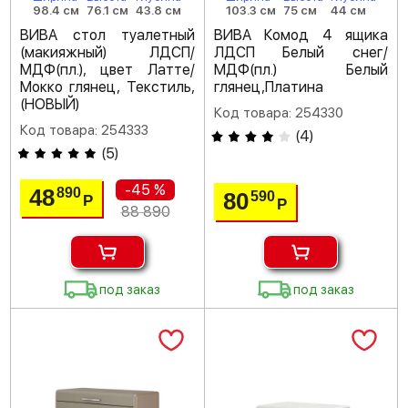
98.4 см
76.1 см
43.8 см
103.3 см
75 см
44 см
ВИВА стол туалетный
ВИВА Комод 4 ящика
(макияжный) ЛДСП/
ЛДСП Белый снег/
МДФ(пл.), цвет Латте/
МДФ(пл.) Белый
Мокко глянец, Текстиль,
глянец,Платина
(НОВЫЙ)
Код товара: 254330
Код товара: 254333
(
4
)
(
5
)
-45 %
48
890
80
590
Р
Р
88 890
под заказ
под заказ