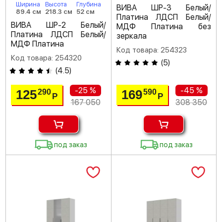
Ширина
Высота
Глубина
ВИВА ШР-3 Белый/
89.4 см
218.3 см
52 см
Платина ЛДСП Белый/
ВИВА ШР-2 Белый/
МДФ Платина без
Платина ЛДСП Белый/
зеркала
МДФ Платина
Код товара: 254323
Код товара: 254320
(
5
)
(
4.5
)
-25 %
-45 %
125
169
290
590
Р
Р
167 050
308 350
под заказ
под заказ