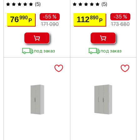
(
5
)
(
5
)
-55 %
-35 %
76
112
990
890
Р
Р
171 090
173 680
под заказ
под заказ