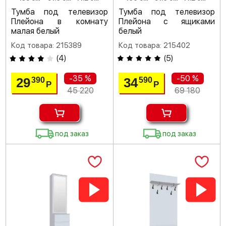
Тумба под телевизор
Тумба под телевизор
Плейона в комнату
Плейона с ящиками
малая белый
белый
Код товара: 215389
Код товара: 215402
(
4
)
(
5
)
-35 %
-50 %
29
34
390
590
Р
Р
45 220
69 180
под заказ
под заказ