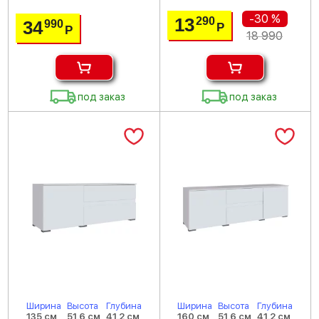
-30 %
13
290
34
990
Р
Р
18 990
под заказ
под заказ
Ширина
Высота
Глубина
Ширина
Высота
Глубина
135 см
51.6 см
41.2 см
160 см
51.6 см
41.2 см