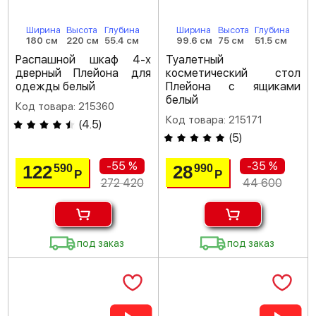
Ширина
Высота
Глубина
Ширина
Высота
Глубина
180 см
220 см
55.4 см
99.6 см
75 см
51.5 см
Распашной шкаф 4-х
Туалетный
дверный Плейона для
косметический стол
одежды белый
Плейона с ящиками
белый
Код товара: 215360
Код товара: 215171
(
4.5
)
(
5
)
-55 %
-35 %
122
28
590
990
Р
Р
272 420
44 600
под заказ
под заказ