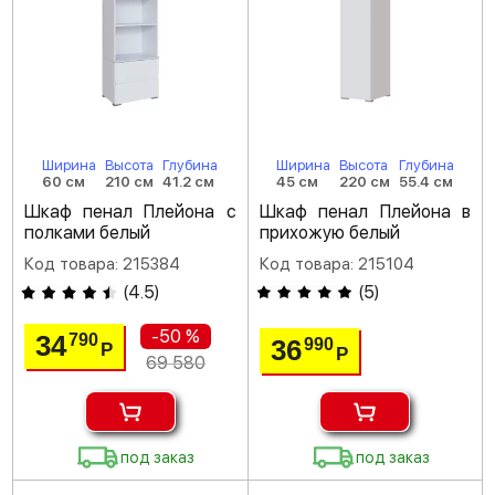
Ширина
Высота
Глубина
Ширина
Высота
Глубина
60 см
210 см
41.2 см
45 см
220 см
55.4 см
Шкаф пенал Плейона с
Шкаф пенал Плейона в
полками белый
прихожую белый
Код товара: 215384
Код товара: 215104
(
4.5
)
(
5
)
-50 %
34
790
36
990
Р
Р
69 580
под заказ
под заказ