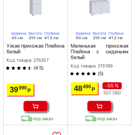
Ширина
Высота
Глубина
Ширина
Высота
Глубина
45 см
210 см
41.2 см
90 см
210 см
41.2 см
Узкая прихожая Плейона
Маленькая прихожая
белый
Плейона с сиденьем
белый
Код товара: 215357
Код товара: 215189
(
4.5
)
(
5
)
-55 %
48
490
39
990
Р
Р
107 760
под заказ
под заказ