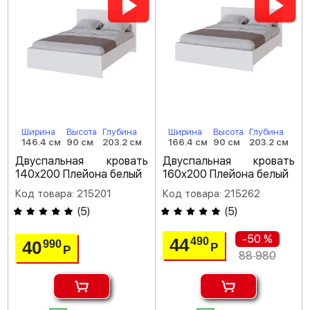
Ширина
Высота
Глубина
Ширина
Высота
Глубина
146.4 см
90 см
203.2 см
166.4 см
90 см
203.2 см
Двуспальная кровать
Двуспальная кровать
140х200 Плейона белый
160х200 Плейона белый
Код товара: 215201
Код товара: 215262
(
5
)
(
5
)
-50 %
44
490
40
990
Р
Р
88 980