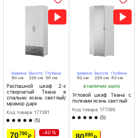
Ширина
Высота
Глубина
Ширина
Высота
Глубина
90 см
220 см
50 см
82 см
220 см
82 см
Распашной шкаф 2-х
в наличии: мало
створчатый Теана в
Угловой шкаф Теана с
спальню ясень светлый/
полками ясень светлый
мрамор дарк
Код товара: 177385
Код товара: 177381
(
5
)
(
5
)
-40 %
70
790
80
890
Р
Р