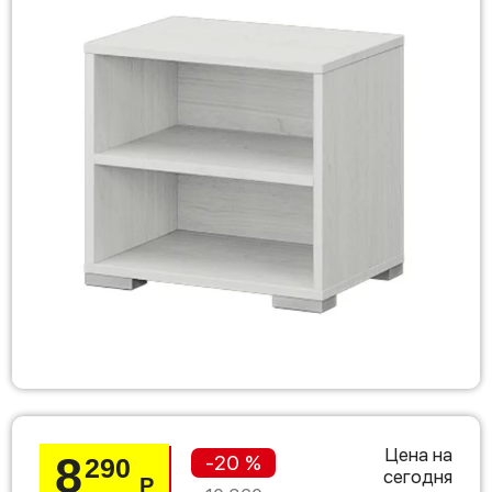
Цена на
8
-20 %
290
сегодня
Р