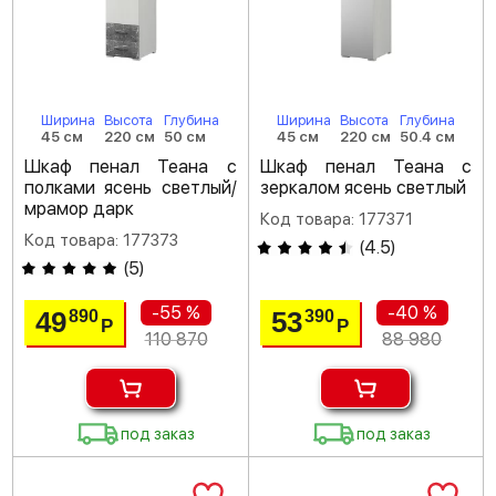
Ширина
Высота
Глубина
Ширина
Высота
Глубина
45 см
220 см
50 см
45 см
220 см
50.4 см
Шкаф пенал Теана с
Шкаф пенал Теана с
полками ясень светлый/
зеркалом ясень светлый
мрамор дарк
Код товара: 177371
Код товара: 177373
(
4.5
)
(
5
)
-55 %
-40 %
49
53
890
390
Р
Р
110 870
88 980
под заказ
под заказ