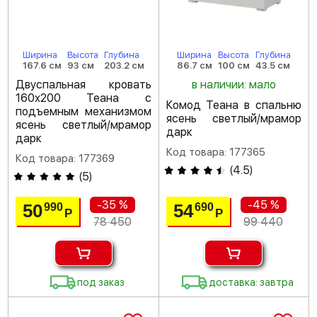
Ширина
Высота
Глубина
Ширина
Высота
Глубина
167.6 см
93 см
203.2 см
86.7 см
100 см
43.5 см
Двуспальная кровать
в наличии: мало
160х200 Теана с
Комод Теана в спальню
подъемным механизмом
ясень светлый/мрамор
ясень светлый/мрамор
дарк
дарк
Код товара: 177365
Код товара: 177369
(
4.5
)
(
5
)
-35 %
-45 %
50
54
990
690
Р
Р
78 450
99 440
под заказ
доставка: завтра