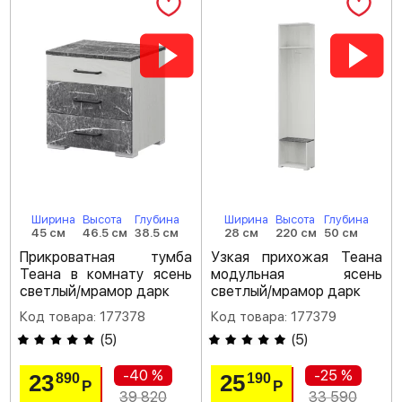
Ширина
Высота
Глубина
Ширина
Высота
Глубина
45 см
46.5 см
38.5 см
28 см
220 см
50 см
Прикроватная тумба
Узкая прихожая Теана
Теана в комнату ясень
модульная ясень
светлый/мрамор дарк
светлый/мрамор дарк
Код товара: 177378
Код товара: 177379
(
5
)
(
5
)
-40 %
-25 %
23
25
890
190
Р
Р
39 820
33 590