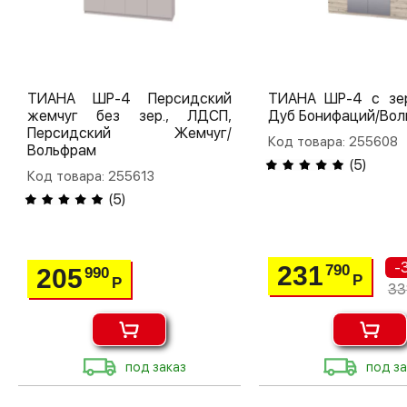
ТИАНА ШР-4 Персидский
ТИАНА ШР-4 с зер
жемчуг без зер., ЛДСП,
Дуб Бонифаций/Во
Персидский Жемчуг/
Код товара: 255608
Вольфрам
(
5
)
Код товара: 255613
(
5
)
-
231
790
205
990
Р
Р
33
под заказ
под за