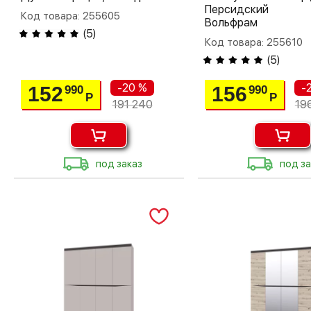
Персидский Ж
Код товара: 255605
Вольфрам
(
5
)
Код товара: 255610
(
5
)
-20 %
-
152
156
990
990
Р
Р
191 240
19
под заказ
под за