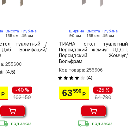
на
Высота
Глубина
Ширина
Высота
Глубина
м
155 см
45 см
90 см
155 см
45 см
тол туалетный /
ТИАНА стол туалетный
Дуб Бонифаций/
Персидский жемчуг ЛДСП,
м
Персидский Жемчуг/
Вольфрам
а: 255600
Код товара: 255606
(
4.5
)
(
4
)
-40 %
-25 %
63
0
590
Р
Р
102 150
84 790
под заказ
под заказ