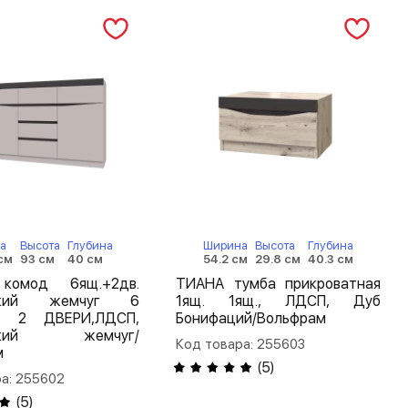
а
Высота
Глубина
Ширина
Высота
Глубина
см
93 см
40 см
54.2 см
29.8 см
40.3 см
комод 6ящ.+2дв.
ТИАНА тумба прикроватная
ский жемчуг 6
1ящ. 1ящ., ЛДСП, Дуб
- 2 ДВЕРИ,ЛДСП,
Бонифаций/Вольфрам
дский жемчуг/
Код товара: 255603
м
(
5
)
а: 255602
(
5
)