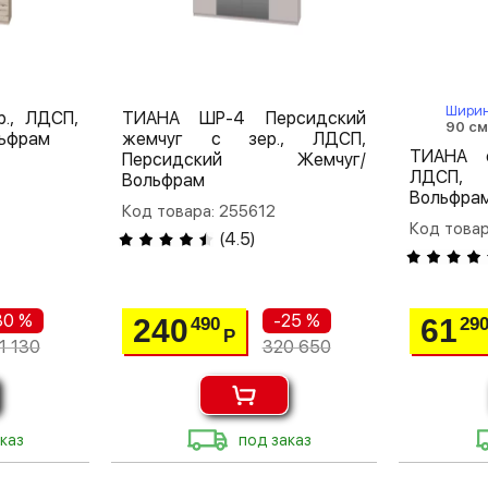
Шири
., ЛДСП,
ТИАНА ШР-4 Персидский
90 с
льфрам
жемчуг с зер., ЛДСП,
ТИАНА с
Персидский Жемчуг/
ЛДСП, 
Вольфрам
Вольфра
Код товара: 255612
Код товар
(
4.5
)
30 %
-25 %
240
61
490
29
Р
1 130
320 650
каз
под заказ