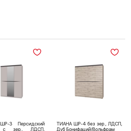
ШР-3 Персидский
ТИАНА ШР-4 без зер., ЛДСП,
 с зер., ЛДСП,
Дуб Бонифаций/Вольфрам