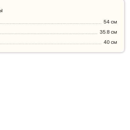
ы
54 см
35.8 см
40 см