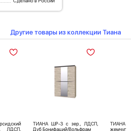
Сделано в России
Другие товары из коллекции Тиана
сидский
ТИАНА ШР-3 с зер., ЛДСП,
ТИАНА 
., ЛДСП,
Дуб Бонифаций/Вольфрам
жемчуг