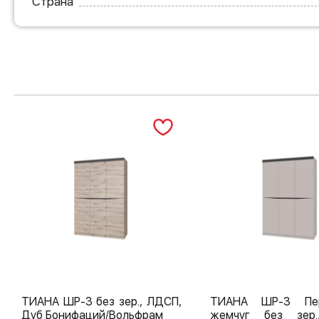
Страна
ТИАНА ШР-3 без зер., ЛДСП,
ТИАНА ШР-3 Пер
Дуб Бонифаций/Вольфрам
жемчуг без зер