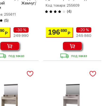
дский Жемчуг/
Код товара: 255609
м
(
4
)
а: 255611
(
5
)
-30 %
-20 %
196
990
690
Р
Р
249 990
245 860
под заказ
под заказ