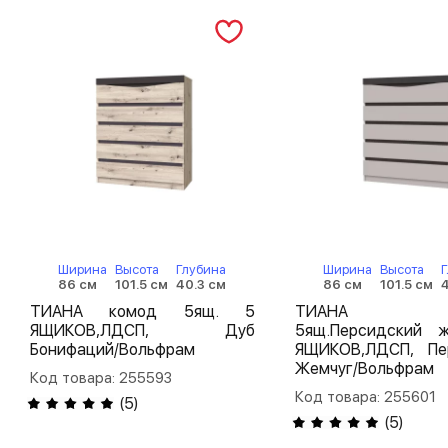
Ширина
Высота
Глубина
Ширина
Высота
86 см
101.5 см
40.3 см
86 см
101.5 см
ТИАНА комод 5ящ. 5
ТИАНА к
ЯЩИКОВ,ЛДСП, Дуб
5ящ.Персидский 
Бонифаций/Вольфрам
ЯЩИКОВ,ЛДСП, Пе
Жемчуг/Вольфрам
Код товара: 255593
Код товара: 255601
(
5
)
(
5
)