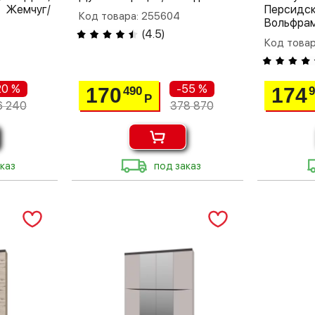
емчуг/
Перси
Код товара: 255604
Вольфра
(
4.5
)
Код товар
20 %
-55 %
170
174
490
Р
6 240
378 870
каз
под заказ