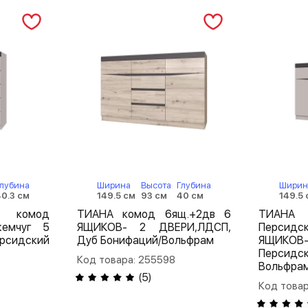
Глубина
Ширина
Высота
Глубина
Ширин
40.3 см
149.5 см
93 см
40 см
149.5 
омод
ТИАНА комод 6ящ.+2дв 6
ТИАНА 
жемчуг 5
ЯЩИКОВ- 2 ДВЕРИ,ЛДСП,
Персид
рсидский
Дуб Бонифаций/Вольфрам
ЯЩИКОВ
Перси
Код товара: 255598
Вольфра
(
5
)
Код товар