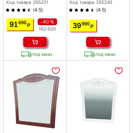
Код товара: 255231
Код товара: 255243
(
4.5
)
(
4.5
)
-40 %
91
690
39
990
Р
Р
152 820
под заказ
под заказ