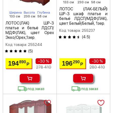
133 см
230 см
58 см
ЛОТОС (ЛАК-БЕЛЫЙ)
Ширина
Высота
Глубина
ШР-3 шкаф платье и
133 см
230 см
58 см
бельё ЛДСП/МДФ(ЛАК),
ЛОТОС(ЛАК) ШР-3
цвет Белый/Белый, 1зер.
платье и бельё ЛДСП/
Код товара: 255237
МДФ(ЛАК), цвет Орех
(
4.5
)
Экко/Орех,1зер.
Код товара: 255244
(
5
)
-30 %
-30 %
194
196
890
290
Р
Р
278 410
280 410
под заказ
под заказ