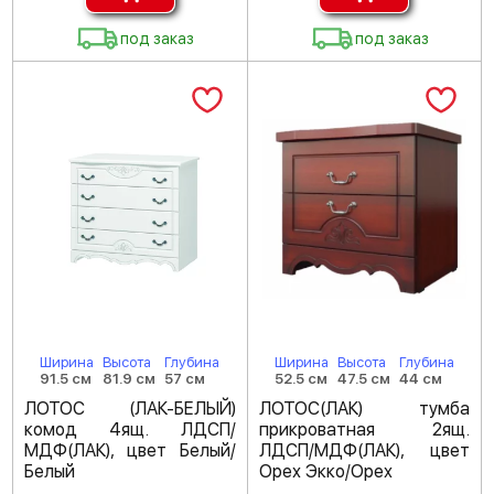
под заказ
под заказ
Ширина
Высота
Глубина
Ширина
Высота
Глубина
91.5 см
81.9 см
57 см
52.5 см
47.5 см
44 см
ЛОТОС (ЛАК-БЕЛЫЙ)
ЛОТОС(ЛАК) тумба
комод 4ящ. ЛДСП/
прикроватная 2ящ.
МДФ(ЛАК), цвет Белый/
ЛДСП/МДФ(ЛАК), цвет
Белый
Орех Экко/Орех