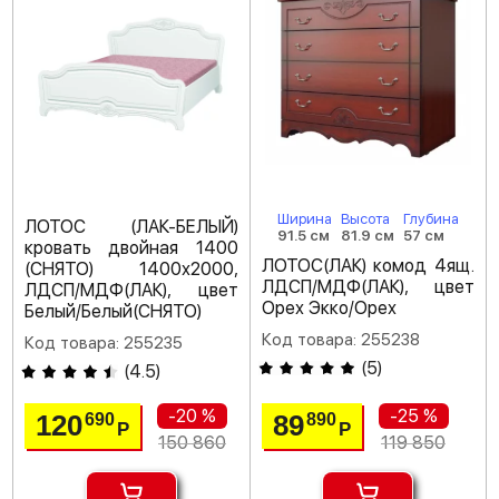
Ширина
Высота
Глубина
ЛОТОС (ЛАК-БЕЛЫЙ)
91.5 см
81.9 см
57 см
кровать двойная 1400
ЛОТОС(ЛАК) комод 4ящ.
(СНЯТО) 1400х2000,
ЛДСП/МДФ(ЛАК), цвет
ЛДСП/МДФ(ЛАК), цвет
Орех Экко/Орех
Белый/Белый(СНЯТО)
Код товара: 255238
Код товара: 255235
(
5
)
(
4.5
)
-20 %
-25 %
120
89
690
890
Р
Р
150 860
119 850