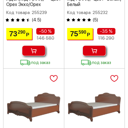
Орех Экко/Орех
Белый
Код товара: 255239
Код товара: 255232
(
4.5
)
(
5
)
-50 %
-35 %
73
75
290
590
Р
Р
146 580
116 290
под заказ
под заказ