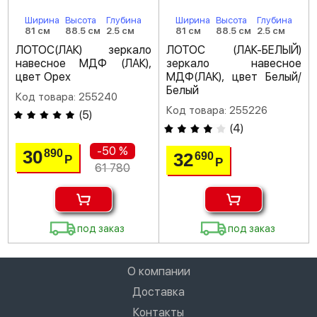
Ширина
Высота
Глубина
Ширина
Высота
Глубина
81 см
88.5 см
2.5 см
81 см
88.5 см
2.5 см
ЛОТОС(ЛАК) зеркало
ЛОТОС (ЛАК-БЕЛЫЙ)
навесное МДФ (ЛАК),
зеркало навесное
цвет Орех
МДФ(ЛАК), цвет Белый/
Белый
Код товара: 255240
Код товара: 255226
(
5
)
(
4
)
-50 %
30
890
32
690
Р
Р
61 780
под заказ
под заказ
О компании
Доставка
Контакты