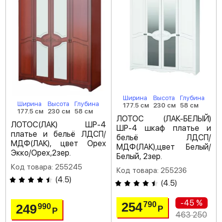
Ширина
Высота
Глубина
Ширина
Высота
Глубина
177.5 см
230 см
58 см
177.5 см
230 см
58 см
ЛОТОС (ЛАК-БЕЛЫЙ)
ЛОТОС(ЛАК) ШР-4
ШР-4 шкаф платье и
платье и бельё ЛДСП/
бельё ЛДСП/
МДФ(ЛАК), цвет Орех
МДФ(ЛАК),цвет Белый/
Экко/Орех,2зер.
Белый, 2зер.
Код товара: 255245
Код товара: 255236
(
4.5
)
(
4.5
)
-45 %
254
790
249
990
Р
Р
463 250