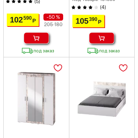
(
5
)
(
4
)
-50 %
102
590
105
390
Р
Р
205 180
под заказ
под заказ