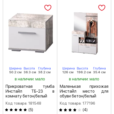
Ширина
Высота
Глубина
Ширина
Высота
Глубина
50.2 см
36.3 см
38.2 см
126 см
196.2 см
35.4 см
в наличии: мало
в наличии: мало
Прикроватная тумба
Маленькая прихожая
Инстайл ТБ-23 в
Инстайл место для
комнату бетон/белый
обуви бетон/белый
Код товара: 181548
Код товара: 177196
(
5
)
(
4
)