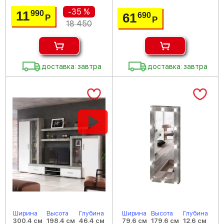
-35 %
11
990
61
690
Р
Р
18 450
доставка: завтра
доставка: завтра
Ширина
Высота
Глубина
Ширина
Высота
Глубина
300.4 см
198.4 см
46.4 см
79.6 см
179.6 см
12.6 см