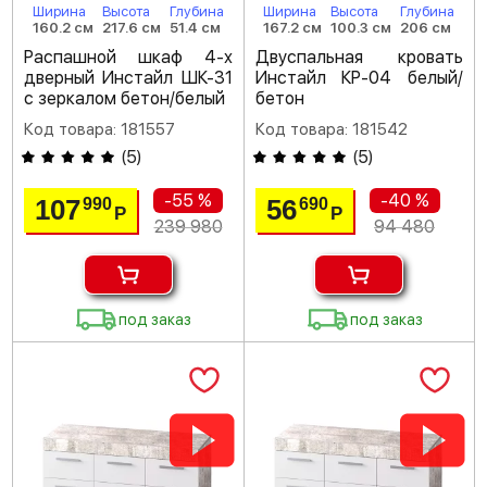
Ширина
Высота
Глубина
Ширина
Высота
Глубина
160.2 см
217.6 см
51.4 см
167.2 см
100.3 см
206 см
Распашной шкаф 4-х
Двуспальная кровать
дверный Инстайл ШК-31
Инстайл КР-04 белый/
с зеркалом бетон/белый
бетон
Код товара: 181557
Код товара: 181542
(
5
)
(
5
)
-55 %
-40 %
107
56
990
690
Р
Р
239 980
94 480
под заказ
под заказ