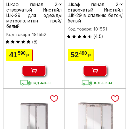
Шкаф пенал 2-х
Шкаф пенал 2-х
створчатый Инстайл
створчатый Инстайл
ШК-29 для одежды
ШК-29 в спальню бетон/
метрополитан грей/
белый
белый
Код товара: 181551
Код товара: 181552
(
4.5
)
(
5
)
41
52
590
490
Р
Р
под заказ
под заказ