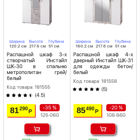
Ширина
Высота
Глубина
Ширина
Высота
Глубина
120.2 см
217.6 см
51 см
160.2 см
217.6 см
51 см
Распашной шкаф 3-х
Распашной шкаф 4-х
створчатый Инстайл
дверный Инстайл ШК-31
ШК-30 в спальню
для одежды бетон/
метрополитан грей/
белый
белый
Код товара: 181558
Код товара: 181555
(
5
)
(
4.5
)
-35 %
-20 %
81
85
290
490
Р
Р
125 060
106 860