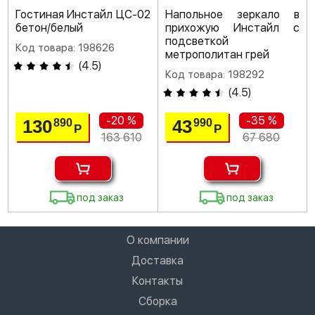
Гостиная Инстайл ЦС-02
Напольное зеркало в
бетон/белый
прихожую Инстайл с
подсветкой
Код товара: 198626
метрополитан грей
(
4.5
)
Код товара: 198292
(
4.5
)
-20 %
-35 %
130
43
890
990
Р
Р
163 610
67 680
под заказ
под заказ
О компании
Доставка
Контакты
Сборка