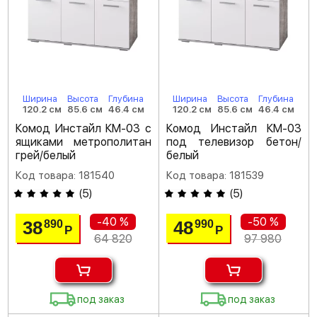
Ширина
Высота
Глубина
Ширина
Высота
Глубина
120.2 см
85.6 см
46.4 см
120.2 см
85.6 см
46.4 см
Комод Инстайл КМ-03 с
Комод Инстайл КМ-03
ящиками метрополитан
под телевизор бетон/
грей/белый
белый
Код товара: 181540
Код товара: 181539
(
5
)
(
5
)
-40 %
-50 %
38
48
890
990
Р
Р
64 820
97 980
под заказ
под заказ